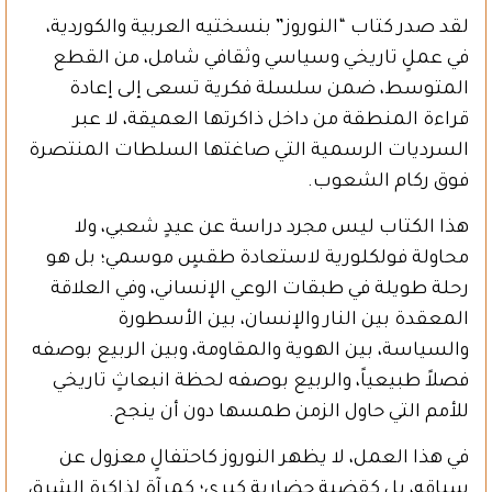
لقد صدر كتاب “النوروز” بنسختيه العربية والكوردية،
في عملٍ تاريخي وسياسي وثقافي شامل، من القطع
المتوسط، ضمن سلسلة فكرية تسعى إلى إعادة
قراءة المنطقة من داخل ذاكرتها العميقة، لا عبر
السرديات الرسمية التي صاغتها السلطات المنتصرة
فوق ركام الشعوب.
هذا الكتاب ليس مجرد دراسة عن عيدٍ شعبي، ولا
محاولة فولكلورية لاستعادة طقسٍ موسمي؛ بل هو
رحلة طويلة في طبقات الوعي الإنساني، وفي العلاقة
المعقدة بين النار والإنسان، بين الأسطورة
والسياسة، بين الهوية والمقاومة، وبين الربيع بوصفه
فصلاً طبيعياً، والربيع بوصفه لحظة انبعاثٍ تاريخي
للأمم التي حاول الزمن طمسها دون أن ينجح.
في هذا العمل، لا يظهر النوروز كاحتفالٍ معزول عن
سياقه، بل كقضيةٍ حضارية كبرى؛ كمرآة لذاكرة الشرق