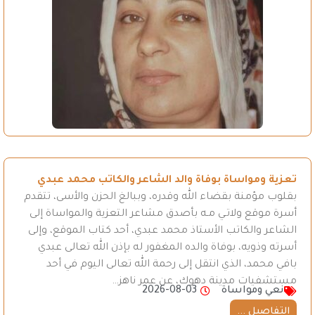
تعزية ومواساة بوفاة والد الشاعر والكاتب محمد عبدي
بقلوب مؤمنة بقضاء الله وقدره، وببالغ الحزن والأسى، تتقدم
أسرة موقع ولاتـي مـه بأصدق مشاعر التعزية والمواساة إلى
الشاعر والكاتب الأستاذ محمد عبدي، أحد كتاب الموقع، وإلى
أسرته وذويه، بوفاة والده المغفور له بإذن الله تعالى عبدي
بافي محمد، الذي انتقل إلى رحمة الله تعالى اليوم في أحد
مستشفيات مدينة دهوك، عن عمر ناهز…
نعي ومواساة
2026-08-03
التفاصيل ...