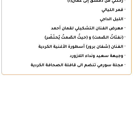
· رحلتي من دمشق إلى عمان(1)
· قمر الليالي
· الليل الداجي
· معرض الفنان التشكيلي لقمان أحمد
· (نفثاتُ الصّمت) و (حيثُ الصّمتُ يُحتَضَر)
· الفنان (شفان برور) أسطورة الأغنية الكردية
· وجيهة سعيد ونداء اللازورد
· مجلة سورمي تنضم الى قافلة الصحافة الكردية