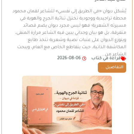
حنان عبد القادر
يُشكل ديوان «في الطريق إلى نفسي» للشاعر لقمان محمود
محطة تراجيدية ووجودية تختزل ثنائية الجرح والهوية في
مسيرته الشعرية؛ فهو ليس مجرد ديوان يضم قصائد
متفرقة، بل هو بيان وجداني يبين فيه الشاعر مرارة المنفى،
ويتوزع الديوان على عتبات نصية وشعرية تتخذ طابع
المكاشفة الذاتية، حيث يتقاطع الخاص مع العام، ويبحث
الشاعر من…
قراءة في كتاب
2026-08-06
التفاصيل ...