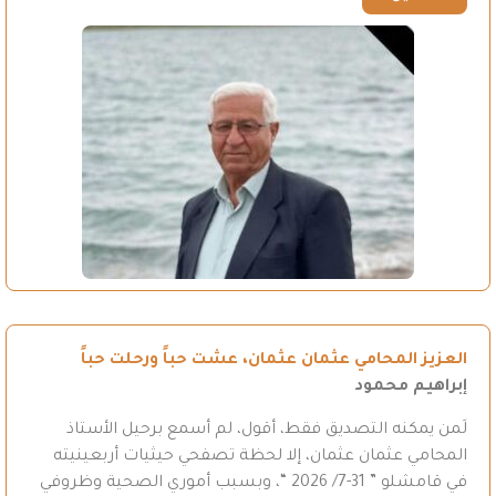
العزيز المحامي عثمان عثمان، عشت حباً ورحلت حباً
إبراهيم محمود
لَمن يمكنه التصديق فقط، أقول، لم أسمع برحيل الأستاذ
المحامي عثمان عثمان، إلا لحظة تصفحي حيثيات أربعينيته
في قامشلو ” 31-7/ 2026 “، وبسبب أموري الصحية وظروفي