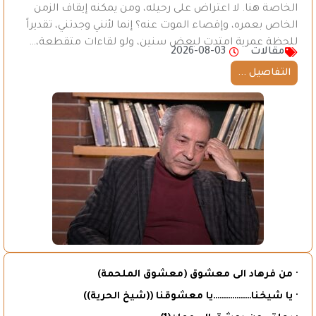
الخاصة هنا. لا اعتراض على رحيله، ومن يمكنه إيقاف الزمن
الخاص بعمره، وإقصاء الموت عنه؟ إنما لأنني وجدتني، تقديراً
للحظة عمرية امتدت لبعض سنين، ولو لقاءات متقطعة،…
مقالات
2026-08-03
التفاصيل ...
· من فرهاد الى معشوق (معشوق الملحمة)
· يا شيخنا………………يا معشوقنا ((شيخ الحرية))