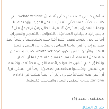
***
سأنهي كتابتي هذه بتذكّرِ جدّتي ثانيةً. إنّ welatê xerîbiyê، التي
كانت تتحدّثُ عنها جدّتي، تُعتبرُ لنا ـ نحن الكورد ـ بؤرة ثقافتنا
وعملنا الفكريّ، إنّها أرضٌ أمّ. قرننا الحالي زمنٌ تراجيديٌّ مليءٌ
بالإنجازاتِ، بالإباداتِ الجماعيّة، بالتحوّلاتِ، بالتهديم والهجراتِ.
أما لنا نحن الكورد، فهذه الآلامُ أكثرُ جلاء وتشخيصاً وإيلاماً. لهذا
فقد تمّ إبداع أهم انتاجنا الثقافي والفكري في المنفى. كمثل
اليهودِ والأرمن، عاش الكورد welatê xerîbiyê، كفرصةٍ، كمكان
فيه يمكنُ للغتهم، أدبهم، فنّهم وثقافتهم لها أن تُصان
وتتطوّر. كابنٍ لأناسٍ طبعوا جرائدهم الأولى، مجلاّتهم، وكتبهم
في المنفى، وأسّسوا معاهدهم العصريّة أيضاً في المنفى، أريدُ
أن أنهي هذه المقالةَ بقولي: ـ إنّني أنا أيضاً عشتُ في welatê
xerîbiyê، تجربة أعطتني الأسى والقدسيّة كلتيهما.
——
حجلنامه، العدد (9)
شارك المقال :