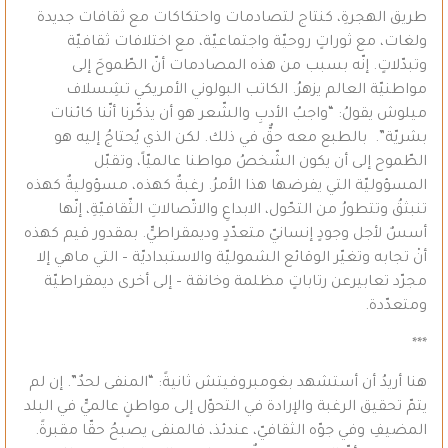
طريق الهجرةِ، كنتاج لتصادمات واحتكاكات مع ثقافات جديدة
ولغات، مع ثوراتٍ روحيّة واجتماعيّة، مع اختلافات ثقافيّة
وتبدّلاتٍ. إنّه بسبب من هذه المصادمات أنّ الطّموحَ إلى
مواطنيّة العالم يزهرُ. الكاتب البولوني الأمريكي تشِسلاف
ميلوش يقولُ: “واجبُ الأدبِ والشّعر هو أن يذكّرنا أنّنا كائنات
بشريّة”. بالطبع معه حقٌّ في ذلك. لكن الذي يُحتاجُ إليه هو
الطّموح إلى أن يكون الشّخصُ مواطنا عالميّاً، وتقبّل
المسؤوليّة التي يفرضها هذا الأمرُ. رغبةٌ كهذه، مسؤوليةٌ كهذه
تنبثقُ وتتطورُ من التحّول، الابداعِ والاتّصالاتِ الثّقافيّةِ، إنّها
أسسٌ لأجل وجودٍ إنسانيّ متعدّدٍ وديمقراطيٍّ. بمقدور قيم كهذه
أنْ تجابه وتغيّر الوقائع الشموليّة والاستبداديّة – التي ماهي إلا
مجرّد تعابيرعن رتاباتٍ مظلمة وخانقة – إلى أخرى ديمقراطيّة
ومتعدّدة.
***
هنا أريدُ أن أستشهد بغومبروفيتش ثانيةً: “المنفى لحدٌ”. إن لم
يتمّ تحقيق الرغبة والإرادة في التحوّل إلى مواطنٍ عالميٍّ في البلد
المضيفِ وفي جوّه الثقافيّ، عندئذ، فالمنفى يصبحُ حقّا مقبرةً.