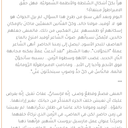
هزأَ بكلّ أشكالِ السّلطة والأنظمة الشّموليّة. فهل حقّق
الامبراطورُ مبتغاهُ؟.
اليوم وبعد ألفي سنةٍ من طرح هذا السؤالِ، لم يزلِ الجوابُ هو
هو: لا. أوفيد، مولانا خالد، وكلّ الفنّانين المنفيّين ماكانَ بالإمكانِ
إسكاتهم أو طمسهم. على العكسِ من ذلك، فالمنفى جعلهم
خالدين، لايُمكنُ نسيانُهم. صوتُ الشّاعر أوفيد امتزجَ بالماءِ
العاصفِ للبحرِ الأسودِ، ليصلِ إلى زمننا الحاضرِ. أنهى الشّاعر
عملهُ “التحوّلات”، بهذا السّطرِ: “لقد أبدعتُ عملاً يمكنه مجابهة
النّارِ، الحديد، غضب الآلهةِ وسطوة الزّمنِ… بسببه سأتجوّلُ
فوق الأنجمِ وأحيا إلى الأبدِ… ومادامتِ الامبراطويّة الرّومانيّة
قائمة، فالنّاسُ في كلّ حدٍّ وصوبٍ سيتحدّثونَ عنّي”.
***
المنفى فصمٌ وقطعٌ وضنى. إنّه لاإنسانيٌّ، عقابٌ ثقيل. إنّه يفرض
عليك أن تعيش خلفَ الجزء المتذكّر من حياتك. بغير إرادتهما،
بالقوّةِ… أوفيد ومولانا خالد عاشا في ظلالِ تذكّراتهما. لم يعيشا
في زمن حاضرٍ، لكن في الماضي، في الزّمن الذي تركاهُ خلفهما.
ومردّداً عنوان عمل مارسيل بروست الشّهير، فإنّهما ذهبا