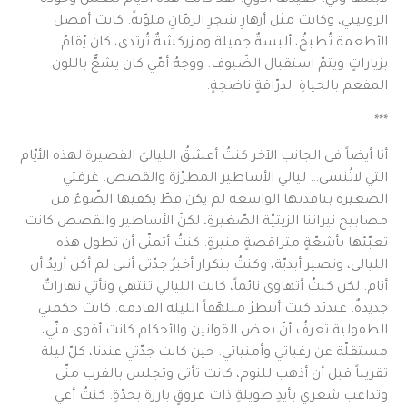
لابنتها ولي، حفيدها الأوّلِ. لقد كانت هذه الأيّام تنعشُ وجودنا
الروتيني، وكانت مثل أزهارِ شجرِ الرمّانِ ملوّنةً. كانت أفضل
الأطعمة تُطبخُ، ألبسةٌ جميلة ومزركشةٌ تُرتدى، كانَ يُقامُ
بزياراتٍ ويتمّ استقبال الضّيوف. ووجهُ أمّي كان يشعُّ باللون
المفعم بالحياةِ لدرّاقةٍ ناضجةٍ.
***
أنا أيضاً في الجانب الآخرِ كنتُ أعشقُ اللياليَ القصيرة لهذه الأيّام
التي لاتُنسى… ليالي الأساطير المطرّزة والقصص. غرفتي
الصغيرة بنافذتها الواسعة لم يكن قطّ يكفيها الضّوءُ من
مصابيح نيراننا الزيتيّة الصّغيرةِ، لكنّ الأساطير والقصص كانت
تعبّئها بأشعّةٍ متراقصةٍ منيرةٍ. كنتُ أتمنّى أن تطول هذه
الليالي، وتصير أبديّة، وكنتُ بتكرار أخبرُ جدّتي أنني لم أكن أريدُ أن
أنام. لكن كنتُ أتهاوى نائماً، كانت الليالي تنتهي وتأتي نهاراتٌ
جديدةٌ. عندئذ كنت أنتظرُ متلهّفاً الليلة القادمة. كانت حكمتي
الطفولية تعرفُ أنّ بعض القوانين والأحكام كانت أقوى منّي،
مستقلّة عن رغباتي وأمنياتي. حين كانت جدّتي عندنا، كلّ ليلة
تقريباً قبل أن أذهب للنوم، كانت تأتي وتجلس بالقرب منّي
وتداعب شعري بأيدٍ طويلةٍ ذات عروقٍ بارزة بحدّةٍ. كنتُ أعي