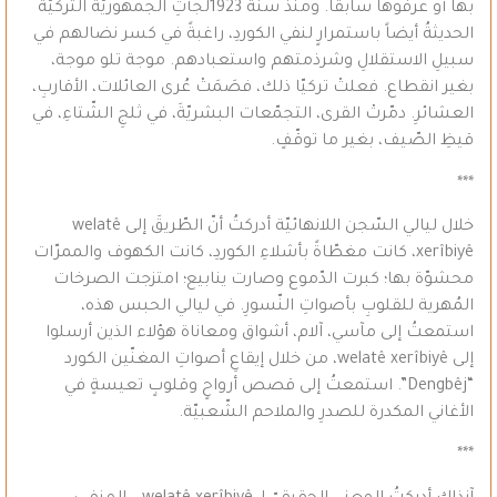
بها أو عرفوها سابقاً. ومنذ سنة 1923لجأتِ الجمهوريّة التركيّة
الحديثةُ أيضاً باستمرارٍ لنفي الكوردِ، راغبةً في كسر نضالهم في
سبيلِ الاستقلالِ وشرذمتهم واستعبادهم. موجة تلو موجة،
بغير انقطاع. فعلتْ تركيّا ذلك، فصَمَتْ عُرى العائلات، الأقاربِ،
العشائرِ. دمّرتْ القرى، التجمّعات البشريّةَ، في ثلجِ الشّتاءِ، في
قيظِ الصّيف، بغير ما توقّفٍ.
***
خلال ليالي السّجن اللانهائيّة أدركتُ أنّ الطّريقَ إلى welatê
xerîbiyê، كانت مغطّاةً بأشلاءِ الكوردِ، كانت الكهوف والممرّات
محشوّة بها؛ كبرت الدّموع وصارت ينابيع؛ امتزجت الصرخات
المُهرية للقلوبِ بأصواتِ النّسورِ. في ليالي الحبس هذه،
استمعتُ إلى مآسي، آلام، أشواق ومعاناة هؤلاء الذين أرسلوا
إلى welatê xerîbiyê، من خلال إيقاعِ أصواتِ المغنّين الكورد
“Dengbêj”. استمعتُ إلى قصص أرواحٍ وقلوبٍ تعيسةٍ في
الأغاني المكدرة للصدرِ والملاحم الشّعبيّة.
***