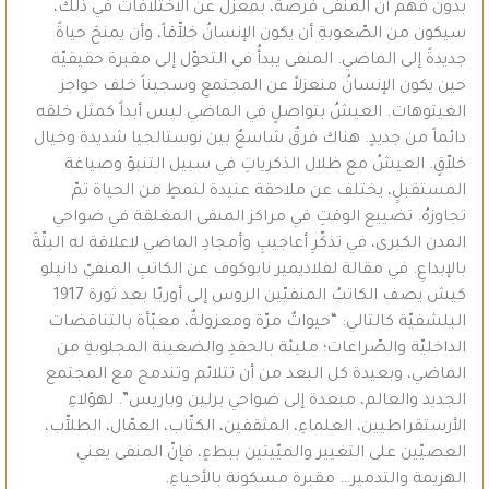
بدون فهم أنّ المنفى فرصةٌ، بمعزل عن الاختلافات في ذلك،
سيكون من الصّعوبةِ أن يكون الإنسانُ خلآّقاً، وأن يمنحَ حياةً
جديدةً إلى الماضي. المنفى يبدأُ في التحوّل إلى مقبرة حقيقيّة
حين يكون الإنسانُ منعزلاً عن المجتمعِ وسجيناً خلف حواجز
الغيتوهات. العيشُ بتواصلٍ في الماضي ليس أبداً كمثل خلقه
دائماً من جديدٍ. هناك فرقٌ شاسعٌ بين نوستالجيا شديدة وخيال
خلاّقٍ. العيشُ مع ظلال الذكرياتِ في سبيل التنبؤ وصياغة
المستقبلِِ، يختلف عن ملاحقة عنيدة لنمطٍ من الحياة تمّ
تجاوزهُ. تضييع الوقتِ في مراكز المنفى المغلقة في ضواحي
المدن الكبرى، في تذكّرِ أعاجيبِ وأمجادِ الماضي لاعلاقة له البتّةَ
بالإبداعِ. في مقالة لفلاديمير نابوكوف عن الكاتبِ المنفيّ دانيلو
كيش يصف الكاتبُ المنفيّين الروس إلى أوربّا بعد ثورة 1917
البلشفيّة كالتالي: “حيواتٌ مرّة ومعزولةٌ، معبّأة بالتناقضات
الداخليّة والصّراعات؛ مليئة بالحقدِ والضغينة المجلوبةِ من
الماضي، وبعيدة كل البعد من أن تتلائم وتندمج مع المجتمع
الجديد والعالم، مبعدة إلى ضواحي برلين وباريس”. لهؤلاءِ
الأرستقراطيين، العلماءِ، المثقفين، الكتّاب، العمّال، الطلآّب،
العصيّين على التغيير والميّيتين ببطءٍ، فإنّ المنفى يعني
الهزيمة والتدمير… مقبرة مسكونة بالأحياءِ.