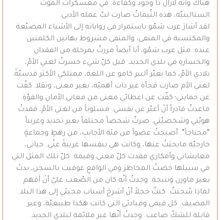
هناك وأنّه لازال ذا وجود وكفاءة. في معسكرات الموت
الستالينيّة، هذه الثّيماتُ صارت لبّ عمله الأدبي.
لقد أشارَ عرب شمّو باستمرار في رواياته إلى الأشياء المضيّعة
والمكتسبة في المنفى، والمنفى مشروط بهاتين الكلمتين
عنده. مثل عرب شمّو، أنا أيضاً مررتُ بمرحلة من الفقدان
والخسارةِ في بلدي الجديد. قبل كلّ شيء خسرتُ لغتي الأمّ،
بلادي الأمّ، كما يعبّر ألبير كامو عن اللغة، ممتلكي الأكثر قدسيّةً.
لغتي الأم صارت فجأة غير ذات أهميّة، بغير معنى، وثقلا. كفّت
عن حمايتي؛ كفّت عن اعطائي معنى من معاني الأمانِ والقوّةِ.
ماعدتُ قادراً أنْ أعبّر عن نفسي. مسلوباً من لغتي الأمّ، فقدتُ
هويّتي وشخصيّتي. صرتُ شخصاً مختلفاً بغير تحديد وغريباً
“محتاجاً”. أصبحتُ عضواً من فئة الأجانبِ، من رهطٍ وجماعةٍ
خارجيّة مابحثتُ عنها، وكانت هي بنفسها غريبةً عنّي. حياتي،
معايشاتي وأفكاري فقدت كلّ معنى وقيمة. كلّ تلك المثل التي
في سبيلها خضتُ المخاطرَ وفي الواقعِ عوقبت بالسجن، بدتْ
بغير ماوزن ونتيجة. وجدتُ أنّه كان من الصّعب عليّ أنْ أفهم
لماذا سُجنتُ. كنتُ خجلاً أنْ أشرحَ أسباب مجيئي إلى هذا البلد
المضيف. كل قيمي ومبادئي التي كانت هكذا طبيعيّة، وغير
قابلة للشكّ ضاعت. وجدتُ أنّها غير ملائمة لبلدي الجديد.