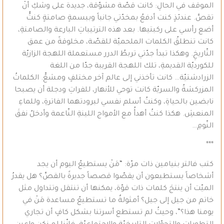
الموقف في الحالِ: كانت قصّة مشوّقة، جديدة على وشكِ أنْ
تقصَّ. عندئذٍ كنت أدفعُ بمخدّتي جانباً وببسمةٍ صامتةٍ كنتُُ
أضع رأسي على ركبتيها. بعد هذه الترتيباتِ البارعة والصامتةِ،
كانت تنطلقُ الكلمات الملحميّة للقصّة، مخلوقةً من عمق
التّاريخِ. وهكذا تبدأ جدّتي تربطُ الدرر مستعملة اللهجة الزازيّة
للكورديّة القديمةِ، تلك اللهجة القريبة جدّا من اللغة
الزرادشتيّة… كانت تأخذني إلى عالم آخر مختلفٍ ومشعٍّ. الكلماتُ
المزركشةُ والسريّة كانت توحي للأنهار، للفراتِ ودجلة أن يصبحا
نابضين بالحياةِ، وكنتُ أسلم نفسي لبرودتهما الفاترةِ، وللماءِ
المنعشِ. هكذا كنتُ أهدأُ مع الأمواج اللينةِ النّاعمة وأدخلُ نفقَ
النّومِ…
***
كتب فالتر بنيامين ذات مرّة: “مَنْ يستطيعُ اليوم أن يجد
أشخاصاً يستطيعون أن يقصّوا قصصاً جديرةً بالقصِّ؟ هل يقدرُ
الميّت أن ينتجَ كلمات ذات قوّة، يمكنها أن تنتقل وتتداول مثل
خاتم من جيل إلى جيل؟ أمثولةٌ ما تستطيعُ مساعدة مَنْ في
يومنا هذا؟”، وحيثُ لم تستطع أسرتنا بشكل كافٍ أن تجاري