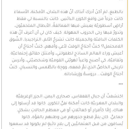
***
بالطبع، لم أكنْ أدرك آنذاك أنّ هذه البلدان، الأمكنة، الأسماء
كانت جزءاً من واقع الكوردِ البائسِ. كانت بالنسبة لي فقط
أراضٍ أسطوريّة يعيش فيها العمالقةُ، الأبطال الملحميّون،
وتدورُ فيها رحى الحروب المهولة. كيف كان لي أن أعرف أنّ هذه
الكلمات الدافئة والجميلة كانت تشرحُ الألم، التراجيديا، الشّوق
اللامحتمل!؟ كنتُ أحتاجُ الوقتَ لأعي وأفهم، كنتُ أحتاجُ أن
أعيش وراء العالم الساذج لطفولتي، وأمتثلَ حقائق إجتماعيّة
وثقافيّة، كي أصبح واعياً لهويّتي القوميّة وشخصيّتي، وأدرسَ
تاريخي الخاصَّ الذي تمَّ قمعه، ووجِهَ بالطّمس والنسيانِ. كنتُ
أحتاجُ الوقتَ… دروسهُ وإرشاداته.
***
اكتشفتُ أن جبال القفقاس، صحارى اليمن، الجزر الإغريقيّة
والبلدان المغربيّة كانت أمكنة نفيٍّ للكوردِ. كانوا قد أرسلوا إلى
هناك، إمّا كأفرادٍ أو كعائلاتٍ أو في معظم الحالاتِ بشكلٍ
جماعيٍّ. كان يتمّ قطع جذورهم من وطنهم بالقوّة، كانوا
يُساقون من قبل العثمانيّين إلى بلادٍ نائيةٍ لم يكونوا قد سمعوا