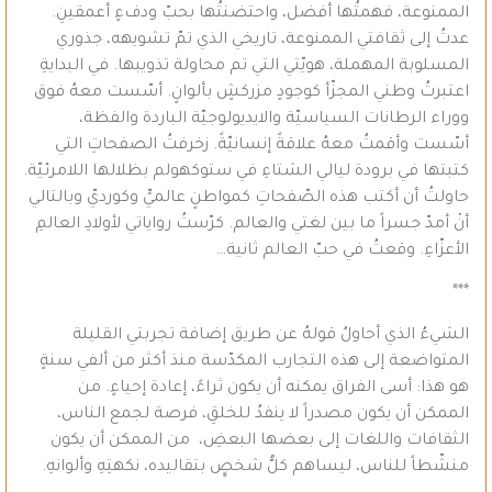
الممنوعة، فهمتُها أفضل، واحتضنتُها بحبّ ودفءٍ أعمقينِ.
عدتُ إلى ثقافتي الممنوعة، تاريخي الذي تمّ تشويهه، جذوري
المسلوبة المهملة، هويّتي التي تم محاولة تذويبها. في البدايةِ
اعتبرتُ وطني المجزّأ كوجودٍ مزركشٍ بألوانٍ. أسّست معهُ فوق
ووراء الرطانات السياسيّة والايديولوجيّة الباردة والفظة،
أسّست وأقمتُ معهُ علاقةً إنسانيّةً. زخرفتُ الصفحاتِ التي
كتبتها في برودة ليالي الشتاءِ في ستوكهولم بظلالها اللامرئيّة.
حاولتُ أن أكتب هذه الصّفحاتِ كمواطنٍ عالميٍّ وكورديّ وبالتالي
أنْ أمدّ جسراً ما بين لغتي والعالم. كرّستُ رواياتي لأولادِ العالمِ
الأعزّاءِ. وقعتُ في حبّ العالم ثانية…
***
الشيءُ الذي أحاولُ قولهُ عن طريق إضافة تجربتي القليلة
المتواضعة إلى هذه التجارب المكدّسة منذ أكثر من ألفي سنةٍ
هو هذا: أسى الفراق يمكنه أن يكون ثراءً، إعادة إحياءٍ. من
الممكن أن يكون مصدراً لا ينفدُ للخلقِ، فرصة لجمع الناس،
الثقافات واللغات إلى بعضها البعضِ، من الممكن أن يكون
منشّطاً للناس، ليساهم كلُّ شخصٍٍ بتقاليده، نكهتِهِ وألوانهِ.