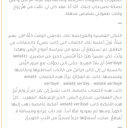
التطورات والتحوّلات التاريخيّة والاجتماعيّة، فإنّنا لم نكن واعين
لصحّة تصريحاتٍ كتلكَ. أمّا أنا، فقد كان لي ثمّتَ مَنْ هزَّ روحَ
وقلبَ طفولتي بقصص مذهلة.
***
الليالي القصيرة والمزركشة تلك، تلاحقني الوقتَ كلّهُ الآن. بغير
شكٍّ فإنّ أغلبية تلك الكلمات التي كانت تضيءُ كالجمانات في
الظلامِ، لم تستطعْ أن تنجو من شراسة أمواج الزّمن وهكذا
ولّتْ. لكن تعبيراً ظلّ حيّاً لايُنسى كجزءٍ من مصيري: (welatê
xerîbiyê) أي بلادُ الغربةِ. جدّتي التي تحوّلت مع مرور الزّمن
بالنسبة لي إلى كائن خرافيٍّ من كائنات أساطيرِها وحكاياتِها
وقصصها، كانت بلا انفكاكٍ تردّدُ هذه الكلماتِ: welatê
xerîbiyê… welatê xerîbiy… welatê xerîbiyê….
كانت هذه الكلمات غامضة، كانت تشيرُ إلى بلادٍ لم تُرَ ولم تُزرْ:
جبال القفقاس، صحاري اليمن، الجزر الإغريقيّة، المغرب… كلّ
هذه الأمكنة كانت welatê xerîbiyê، أمكنة غامضة ذهب إليها
الكوردُ ومنها لم يعودوا قطّ أبداً، بلاد ذات غرابةٍ ومسافة لا
تُقطعُ. صارت أسماؤها جزءاً لايتجزّاُ من الأدبِ الكورديّ.