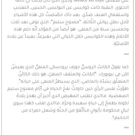
عليّ قصص welatê xerîbiyê؛ وجدّي الذي كان يجلبُ لي دائماً
الحلوى. البقية كانت كوابيس عن البوليس، الحبسِ، التعذيبِ
واستعمالِ العنف ضدّي. بعد ذاك خصّصتُ كل هذه الأشياءِ
لأجلِ بطلِ روايتي الثّالثةِ، “ممدوح سليم”، الذي توفي بعد ثلاث
وخمسين سنة من المنفى. هو أيضاً من المؤكد أنّه حلم هذه
الأحلامَ وهذه الكوابيس خلال الليالي التي بغيرعدٍّ، بعيداً عن بلاده
الأصليّةِ.
***
كما يقولُ الكاتبُ الروسيُّ جوزف برودسكي المنفيُّ الذي يعيشُ
الآن في نيويورك: “الكاتبُ والمثقف المنفيّ، هو ذلك الكائنُ
المتعلّق بشدّة بالماضي، الذي يسيطرُ المنفى على حياته”.
طوّرتُ نفس الرأي حين حاولتُ نفخَ الحياة في أيّام ممدوح سليم
المنقضية. ماالذي للقلبِ المهيضِ الذي أُجبرَ أن يهجرَ بلادهُ
لكونه يطمحُ إلى حياةٍ سعيدة وحرّة، ماالذي لقلب كهذا سوى
ليالٍ محكومة بألوانٍ متألّقةٍ من الجنّة وشعل حمراء من
الجحيم؟.
***