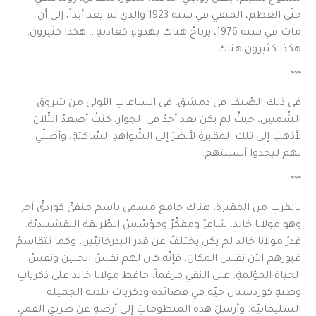
حتّى العظم، المنفي في سنة 1923 والذي لم يعد أبداً، إلى أن
مات في سنة 1976، يرتاحُ هناك بهدوءٍ كعادتهِ… هكذا كثيرون،
هكذا كثيرون هناك…
***
في ذلك الصّيف في دمشق، في الساعاتِ الأولى من شروقِ
الشّمسِ، حيثُ لم يكن بعد أحدٌ في الجوارِ، كنتُ أصعدُ التّلالَ
لأذهبَ إلى تلك المقبرةِ لأنظرَ إلى الشّواهدِ السّاكتةِ، وأصلّي
لهم ليجدوا ألسنتهم.
***
بالقربِ من المقبرةِ، هناك جامع مسمى باسم منفيٍّ كورديٍّ آخر
وهو مولانا خالد. شاعرٌ ومفكّرٌ ومؤسّسُ الطّريقة النقشبنديّة.
قدرُ مولانا خالد لم يكن يختلفُ عن قدر البدرخانيّين. وكما تتقاسمُ
قبورهم الآن نفس المكان، فإنّه كان لهم نفسُ الحنين ونفسُ
الحياة المؤلمةِ. على النفي مرغماً. حافظَ مولانا خالد على ذكرياتِ
وطنهِ كوردستان حيّة في قصائده وذكريات بلدته الجميلة
السليمانيّة. وأرسلَ هذه المنظوماتِ إلى أرضهِ عن طريقِ القمرِ،