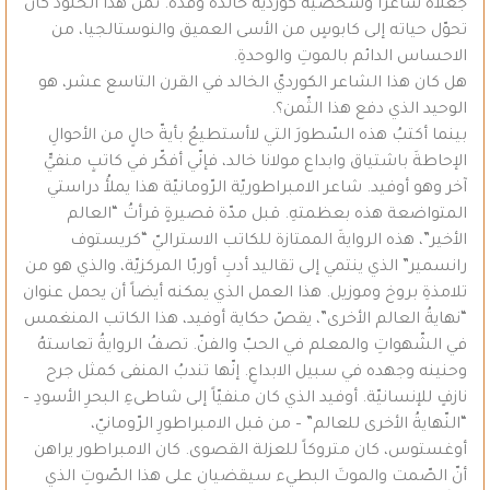
جعلاهُ شاعرأً وشخصيّة كورديّة خالدة وفذّةً. ثمنُ هذا الخلود كان
تحوّل حياته إلى كابوسٍ من الأسى العميق والنوستالجيا، من
الاحساس الدائم بالموتِ والوحدةِ.
هل كان هذا الشاعر الكورديّ الخالد في القرن التاسع عشر، هو
الوحيد الذي دفع هذا الثّمن؟.
بينما أكتبُ هذه السّطورَ التي لاأستطيعُ بأيةّ حالٍ من الأحوالِ
الإحاطةَ باشتياق وابداع مولانا خالد، فإنّي أفكّر في كاتبٍ منفيٍّ
آخر وهو أوفيد. شاعر الامبراطوريّة الرّومانيّة هذا يملأُ دراستي
المتواضعة هذه بعظمتهِ. قبل مدّة قصيرةٍ قرأتُ “العالم
الأخير”، هذه الروايةَ الممتازة للكاتب الاستراليّ “كريستوف
رانسمير” الذي ينتمي إلى تقاليد أدبِ أوربّا المركزيّة، والذي هو من
تلامذةِ بروخ وموزيل. هذا العمل الذي يمكنه أيضاً أن يحمل عنوان
“نهايةُ العالم الأخرى”، يقصّ حكاية أوفيد، هذا الكاتب المنغمس
في الشّهواتِ والمعلم في الحبّ والفنّ. تصفُ الروايةُ تعاستهُ
وحنينه وجهده في سبيل الابداعِ. إنّها تندبُ المنفى كمثل جرح
نازفٍ للإنسانيّة. أوفيد الذي كان منفيّاً إلى شاطىءِ البحرِ الأسودِ –
“النّهايةُ الأخرى للعالم” – من قبل الامبراطورِ الرّومانيّ،
أوغستوس، كان متروكاً للعزلة القصوى. كان الامبراطور يراهن
أنّ الصّمت والموتَ البطيء سيقضيان على هذا الصّوتِ الذي