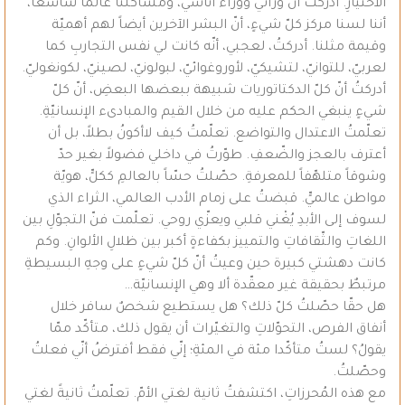
الاختيارِ. أدركتُ أنّ ورائي ووراء أناسي، ومشاكلنا عالماً شاسعاً،
أننا لسنا مركز كلّ شيءٍ، أنّ البشر الآخرين أيضاً لهم أهميّة
وقيمة مثلنا. أدركتُ، لعجبي، أنّه كانت لي نفس التجاربِ كما
لعربيّ، للتوانيّ، لتشيكيّ، لأوروغوائيّ، لبولونيّ، لصينيّ، لكونغوليّ.
أدركتُ أنّ كلّ الدكتاتوريات شبيهة ببعضها البعضِ، أنّ كلّ
شيءٍ ينبغي الحكم عليه من خلال القيم والمبادىء الإنسانيّةِ.
تعلّمتُ الاعتدال والتواضع. تعلّمتُ كيف لاأكونُ بطلاً، بل أن
أعترف بالعجز والضّعفِ. طوّرتُ في داخلي فضولاً بغير حدّ
وشوقاً متلهّفاً للمعرفةِ. حصّلتُ حسّاً بالعالمِ ككلٍّ، هويّة
مواطن عالميٍّ. قبضتُ على زمام الأدب العالمي، الثراء الذي
لسوف إلى الأبدِ يُغْني قلبي ويعزّي روحي. تعلّمت فنّ التجوّلِ بين
اللغاتِ والثّقافاتِ والتمييز بكفاءةٍ أكبر بين ظلالِ الألوانِ. وكم
كانت دهشتي كبيرة حين وعيتُ أنّ كلّ شيءٍ على وجهِ البسيطةِ
مرتبطٌ بحقيقة غير معقّدة ألا وهي الإنسانيّة…
هل حقّا حصّلتُ كلّ ذلك؟ هل يستطيع شخصٌ سافر خلال
أنفاق الفرص، التحوّلاتِ والتغيّرات أن يقول ذلك، متأكّد ممّا
يقولُ؟ لستُ متأكّدا مئة في المئةِ؛ إنّي فقط أفترضُ أنّي فعلتُ
وحصّلتُ.
مع هذه المُحرزاتِ، اكتشفتُ ثانية لغتي الأمّ. تعلّمتُ ثانيةً لغتي