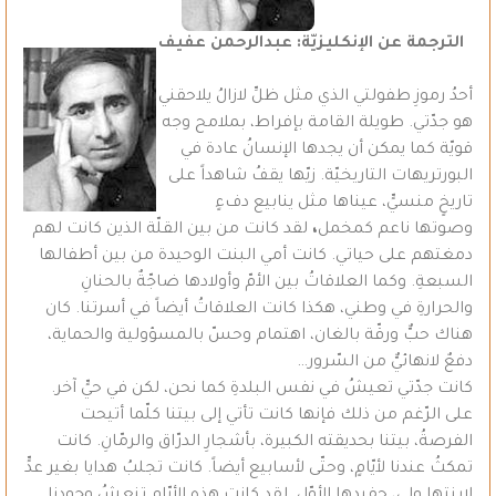
الترجمة عن الإنكليزيّة: عبدالرحمن عفيف
أحدُ رموزِ طفولتي الذي مثل ظلِّ لازالُ يلاحقني
هو جدّتي. طويلة القامة بإفراط، بملامح وجه
قويّة كما يمكن أن يجدها الإنسانُ عادة في
البورتريهات التاريخيّة. زيّها يقفُ شاهداً على
تاريخٍ منسيٍّ، عيناها مثل ينابيع دفءٍ
وصوتها ناعم كمخمل
،
لقد كانت من بين القلّة الذين كانت لهم
دمغتهم على حياتي. كانت أمي البنت الوحيدة من بين أطفالها
السبعةِ. وكما العلاقاتُ بين الأمّ وأولادها ضاجّةٌ بالحنانِ
والحرارةِ في وطني، هكذا كانت العلاقاتُ أيضاً في أسرتنا. كان
هناك حبٌّ ورقّة بالغان، اهتمام وحسّ بالمسؤولية والحماية،
دفعٌ لانهائيٌّ من السّرور…
كانت جدّتي تعيشُ في نفس البلدةِ كما نحن، لكن في حيٍّ آخر.
على الرّغم من ذلك فإنها كانت تأتي إلى بيتنا كلّما أتيحت
الفرصةُ، بيتنا بحديقته الكبيرة، بأشجارِ الدرّاق والرمّانِ. كانت
تمكثُ عندنا لأيّامٍ، وحتّى لأسابيع أيضاً. كانت تجلبُ هدايا بغير عدٍّ