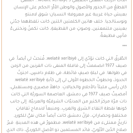
آنذاك أدركتُ المعنى الحقيقيّ لـ welatê xerîbiyê… المنفى:
القطعُ من الجذور والأصولِ والوطن الأمِّ؛ الحكم على الإنسان
بعيش حياة غريبة غير معروفة؛ النسيان؛ شوق لامنتهٍ
ونوستالجيا. خلف هاتين الكلمتين اللتين كانت تلفظهما جدّتي
بعينين ملتمعتين، وصوتٍ من القطيفةِ، كانت تكمنُ وتختبىءُ
مآسٍ فظيعةٌ.
***
الطّرقُ التي كانت تؤدّي إلى welatê xerîbiyê، فُتحتْ لي أيضاً. في
صيف 1977 انضممتُ إلى قافلة المنفى ذات القرنين من الزمن
في طولها. في ليلةِ صيفٍ قائظة، في ظلام دامسٍ، اجتزتُ
الحدودَ، وخطوتُ الخطوة الأولى لي إلى كآبةِ welatê xerîbiyê.
كان رأسي مليئاً بالأحلامِ والخيالاتِ. جاهلاً مصيري ومستقبلي،
أمضيتُ صيف 1977 في دمشق، العاصمة السوريّة التي كانت
ذات مرّة مركزَ الكثيرِ من المدنيّات الشرقيّة والعربيّة. إلى جانب
كونها نقطة التقاء الشرق والغربِ، ومنبعاً لاندماج ثقافاتٍ
مختلفةٍ وحضاراتٍ، فإنّ دمشق كانت أيضاً مكان نفيًّ للكوردِ.
تاريخٌ ممتلىء من welatê xerîbiyê، مطمورٌ في هذه المدينةِ. قبرُ
صلاح الدّين الأيّوبيّ، قائد المسلمين ذو الأصلِ الكورديّ، ذاك الذي