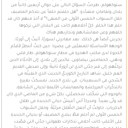
ستوكهولم، طرحتُ السؤالَ التالي على حوالي أربعين كاتباً من
بلدان وثقافاتٍ متعدّدةٍ: “هل حلمتم حلماً عن بلدكم المضيف
خلال السنوات الخمس الأولى من المنفى؟” لا أحدَ منهم كان قد
حلم هذا الحلم. كلّ أحلامهم كانت عن البلدان التي تركوها
خلفهم وعن معايشاتهم وتجاربهم هناكَ.
تجربتي أيضاً هي كذلك. بعد مغادرتي لسوريّا، أتيتُ إلى أوربّا،
الوجهة الأساسيّة للمنفيّين في عصرنا. حين كنتُ أنتظرُ لأقدّم
اللجوءَ لدى مكتبِ الهجرةِ في مطارِ ستوكهولم، طار قلبي
وذهني، كحمامتين بيضاوين، عائدين إلى بلادي: إلى الأحبّاء الذين
تركتُهم؛ إلى قبر جدّتي الذي لن أزورهُ ثانيةً؛ وإلى صديقي القديم
العم خليل، شاهد التاريخ الكورديّ الحديث الذي التقيتُه في
السّجنِ في السبعيناتِ. في بلدي الجديد، تمسكتُ بغيرةٍ
بالتذكّراتِ المزركشةِ والمعايشاتِ الأليمةِ لحياتي السّابقةِ،
بالوجوهِ التي شكّلت شخصيّتي، بكلّ شيءٍ من الماضي الذي كان
قد ولّى بعيداً. ومدركاً أنني أعيشُ حياتي الجديدة في ظلالِ
الذكرياتِ، حاولتُ أن أجعل الظّلالَ مرئيّةً. وخلال السّنوات
الخمس الأولى لم أحلم قطّ ببلدي المضيف أو بحياتي الجديدةِ.
على الأغلبِ كانت أحلامي تذكارات طفولتي؛ جدّتي التي قصّت