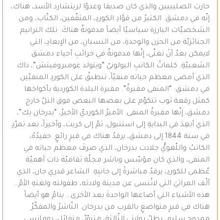
حاربَ الصليبيين والذي كان صديقا وعدوّا لريتشارد الأسد، هناك،
إنّه في دمشق. الكثيرُ من قوّادِ الكوردِ، المثقّفين، الكتّاب، ومن
الشخصيّات البارزة سياسيّا أيضاً مدفونةٌ هناكَ. تلك الترانيم
الجنائزيّة من الحزن والوحدةِ، من النسيانِ، من الإبعادِ، التي
لايمكن بعدُ أنْ تغنّى، إنّها مدفونةٌ في خرائبِ أحياء دمشق
الشعبيّةِ. كلماتُ الكاتبِ البولونيّ “ويتولد غومبروفيتش”، ذاك
الذي أمضى معظم حياته منفيّاً، تنطبقُ على الكوردِ المنفيّين
في دمشق: “المنفى مقبرةٌ”. مقبرة البلدة الكوردية بأكواخها
كمثل رقعة ثوب تتكوّم على بعضها البعض فوق التلّ خارج
دمشق، إنّها مقبرةُ المنفى. الأميرُ الكورديّ الأخيرُ، “بدرخان بك”،
الذي أبعِدَ في البدايةِ إلى استنبول، ثمّ إلى كريت، وأخيراً، بعد تمرّدٍ
في سنة 1844 إلى دمشق، يرقدُ هناك في قبرٍ رائعٍ. حفيدُهُ،
الكاتبُ واللّغويُّ جلادت بدرخان، الذي صرفَ معظم حياته في
المنفى، والذي كان مؤسّس وناشر مجلّة ثقافيّة ذات أهميّة
عُظمى للكوردِ، يرقدُ مباشرةً إلى جانبِهِ. الشاعر قدري جان، الذي
ألّف المراثيَ التي لاتُنسى عن مدينة ولادته، طفولته ولغتهِ الأمّ…
هذه الأشياء التي أضاعها الواحدةَ بعد الأخرى… ينامُ هو أيضاً
هناك في قبرٍ متواضعٍ بالقرب من بدرخان. النّاشرُ والمفكّرُ
ممدوح سليم، بطلُ روايتي الثّالثة، متنوّرٌ، متفائل، رومانسي