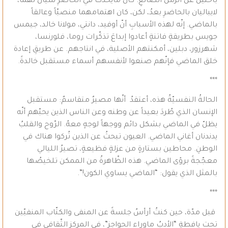
باحثين عن الزّمن الضّائعِ. كان مايحدثُ في الحاضرِ سيّان لهما،
لايباليان بالحاضرِ بعدُ، لكن، كان اهتمامهما منصبّاً وعالقاً
بالماضي. إنّه لهذه الأسبابِ أنّ أوفيد، دانتي، مولانا خالد، جيمس
جويس بطريقةٍ فاتنةٍ أعادوا إبداعَ تذكّرات روما، فلورنسا،
شهرزور، دبلين، أمكنتهم الأصلية، في انتاجهم. عن طريقِ إعادة
خلق الماضي فإنّهم صنعوا لأنفسهم أسماء مستقبل خالدةً.
***
الحالةُ النفسيّةُ هذه، أعتقدُ أنّها مصيرٌ متقاسمٌ: مستقبل
الإنسان الذي طُردَ بعيداً عن وطنه وعن الناس الذين يحبّهم أنّه
يظلّ في الماضي بشكل دائم ووجهاً لوجهٍ معهُ. الرّوح والقلبُ
يدندنان أغاني الماضي. العيون تبحثُ عن الذين تُركوا هناك في
الوطنِ. محاطين بستارةٍ من عزلةٍ فظيعةٍ، تصيرُ الليالي
معجّجةً برؤى الماضي. هذه الظّاهرةُ من الممكن تلخيصُها
بالمثل الذي يقول: “الماضي يساوي الكون!”.
***
قبل مدّة، حين كنتُ أرأسُ جلسةً عن المنفى والكتّاب المنفيّين
تحت يافطةِ “الأدبُ ماوراء الحواجزِ”، في المركز الثّقافي في