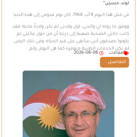
لوند حسين*
في مثل هذا اليوم 8 آب 1964، كان يوم قدومي إلى هذه الدنيا.
ووفق ما روته لي والدتي، فإن ولادتي لم تكن ولادةً عادية؛ فقد
كانت حالتي الصحية صعبة إلى درجة أن من حول عائلتي لم
يكونوا يصدقون أنني سأبقى على قيد الحياة؛ وفي ذلك الزمن،
لم تكن الخدمات الطبية متوفرة كما هي اليوم، ولم…
مقالات
2026-08-08
التفاصيل ...