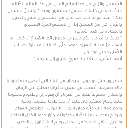
الشّمس والرّيح. في هذا العالم الفاني، في هذا العالمِ الظّالم،
حيثُ، كما في كلماتِ المنفيّ المشهورِ أوفيد: “الإنسانُ للإنسان
ذئبٌ”، عقد مولانا خالد صداقاتٍ مع الشّمس والقمرِ والنّجومِ
والرّياح. هل من الممكن إذاً، أن لايسمعَ المرءُ الإشتياقَ
والمعاناةَ في هذه الأبياتِ؟:
“القلبُ يذرفُ من الدّمِ حسراتٍ، فتعالَ أيّها الصّباحُ أترجّاكَ… آه،
اذهب وزرْ مدينة شهرزورعوضاً عنّي، فالقلبُ مستورٌ بضبابِ
الضّنى كجبلِ غودرون.
أيّتها المآقي، فلتعُدْ بكِ دموعُ الفراقِ إلى سَرجنار”.
***
شهرزور، جبلُ غودرون، سرجنار، هي البلادُ التي أمضى فيها مولانا
خالد طفولته، أضحت في شعرهِ تذكّراتٍ تتغلّبُ على الزّمان
والمكان. ممنوعاً عليه من الغرباءِ أن يعود إلى وطنهِ، ومحكوماً
عليه بحياةٍ منفيّةٍ، كان عليه أن يجد طرقاً ليعيشَ ويحيا؛
ولمقاومةِ ذلك فإنّه صان الألوان، الحيوات، الطعومَ، الهواء
وروائح بلادهِ؛ سرمدَ تذكّراتِ طفولته، وثوّر حدودَ الخلقِ الثقافيّ
والأدبيّ. الثقل اللامحتمل للمنفى وألم الإشتياقِ إلى الوطنِ