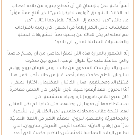
أسوأُ نكبةٍ تحلّ بالإنسانِ هي أن تُقطع جذوره من بلاده كعقاب
له. الكاتبُ السّويديّ “أولوف لاغركرانتس” الذي أنتجَ عملاً مؤثّراً
عن دانتي “من الجحيم إلى الجنّة”، يقول كما التالي: “من
معايشات دانتي الأكثر إيلاماً في المنفى، كان رميه بافتراءات
متواصلة؛ لم يكن هناك من يحميه ضدّ التشويهات لعملهِ
والتفسيراتِ السلبيّة له في في بلادهِ”.
إنّه الشعور بالمرارة هذه التي تمنعُ الماضي من أن يصبحَ ماضياً
والتي تحافظُ عليه حيّاً طوال الوقتِ. الفرق بين سكوت
فيتزغرالد وأرنست همنغوي من جانب، وبين هرمان بروخ ووليم
سارويان، ناظم حكمت وفايز أحمد فايز من جانب آخر، يكمن هنا.
فيتزغرالد وهمينغوي، هذان الكاتبان العظيمان، اختارا المنفى،
أمّا الآخرون، فقد أُرغموا عليه. لأجل الأوّليْن كان المنفى مغامرةً،
كان منبع الهام، نافورة إثارة وحياة متحمّسةٍ. كان
بمستطاعمها أن يعودا إلى وطنهما متى شاءا. لم يكن المنفى
لهما نتيجة عقاب ومحاولة طمس، لكن الطّريق إلى الشّهرة
والجماهيريّة والغبطةِ. لبروخ، المعلّم الأكبر في اللغة الألمانيّة،
فارّاً من إرهابِ النازيّة؛ للكاتب الأرمني الأمريكي سارويان، الذي
نجا من الإبادة الجماعية للعثمانيّين؛ لناظم حكمت الذي أُبعد