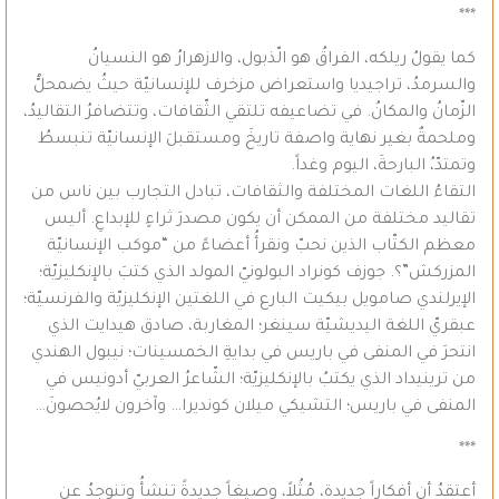
***
كما يقولُ ريلكه، الفراقُ هو الّذبول، والازهرارُ هو النسيانُ
والسرمدُ، تراجيديا واستعراض مزخرف للإنسانيّة حيثُ يضمحلُّ
الزّمانُ والمكانُ. في تضاعيفه تلتقي الثّقافات، وتتضافرُ التقاليدُ،
وملحمةٌ بغير نهاية واصفة تاريخَ ومستقبلَ الإنسانيّة تنبسطُ
وتمتدّ،ُ البارحةَ، اليوم وغداً.
التقاءُ اللغات المختلفة والثقافات، تبادل التجارب بين ناس من
تقاليد مختلفة من الممكن أن يكون مصدرَ ثراءٍ للإبداعِ. أليس
معظم الكتّاب الذين نحبّ ونقرأُ أعضاءً من “موكب الإنسانيّة
المزركش”؟. جوزف كونراد البولونيّ المولد الذي كتبَ بالإنكليزيّة؛
الإيرلندي صامويل بيكيت البارع في اللغتين الإنكليزيّة والفرنسيّة؛
عبقريّ اللغة اليديشيّة سينغر؛ المغاربة، صادق هيدايت الذي
انتحرَ في المنفى في باريس في بدايةِ الخمسينات؛ نيبول الهندي
من ترينيداد الذي يكتبُ بالإنكليزيّة؛ الشّاعرُ العربيّ أدونيس في
المنفى في باريس؛ التشيكي ميلان كونديرا… وآخرون لايُحصونَ…
***
أعتقدُ أن أفكاراً جديدة، مُثُلاً، وصيغاً جديدةً تنشأُ وتنوجدُ عن