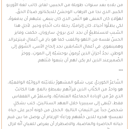
من بلادهِ بعد سنوات طويلة من الحبسِ؛ لفايز، كاتب لغة الأوردو
الكبير، الذي نجا من الارهاب الوحشيّ للديكتاتور ضياءُ الحقّ،
لهؤلاءِ كان المنفى هو الثّمن الذي كان ينبغي عليهم أن يدفعوهُ،
لكي يظلّوا أحياءَ، كان إلزاميّا، رحلة ذات اتّجاهٍ وحيدٍ. لأجلِ هذا
السّببِ لانستطيعُ أن نجد لدى بروخ، سارويان، حكمت وفايز
الحسّ نفسه من اللهو واللعب كما هو بادٍ في أعمالِ فيتزغرالد
وهمينغوي. في أعمالِ السّابقين نجد إلحاح الأسى، الشّوق إلى
الوطنِ، نجدُ أحزانَ الذين يُرمونَ بوحشيّة إلى الموتِ، ووخزَ
الضّميرعند الذين لم يكن لهم أن يتبعوا مَثَلهم.
***
الشّاعرُ الكورديّ عرب شمّو المشهورُ بثلاثيّته الروائيّة الواقعيّة،
هو واحدٌ من الكتّابِ الذين قرأتُهم بغبطةٍ بالغةٍ. هذا الكاتبُ
الذي فرّ من الإبادة الجماعيّة العثمانيّة، واستقرّ في القفقاس
فقط، ليُنفى إلى سيبيريا خلال العهد الستالينيّ، كتب بشكلٍ
شخصيّ جداً عن الثيماتِ التاليةِ: الخجل من كونه أجبر على حياة
تعيسةٍ؛ هجره للذين خلّفهم وراءهُ؛ الإرغام أن يوصل ما بين قيم
حياته الحاضرة والماضية، والاضطرار أن يعرض للعيانِ أنّه لازال