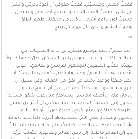
فقدتُ مهنتي وجنسيّتي، فقدتُ حقوقي أن أعودَ بحريّتي وأنشرَ
في بلدي. أضعتُ الحب، الدّعم، وتشجيعَ أصدقائي ومحيطي.
خسرتُ لونَ براعم أشجار الرمّانِ في حديقتنا، طعم الدرّاقِ،
وصوتَ السّنونو الذي كانَ يزورنا كلّ ربيعٍ.
***
“كما تعلم”، كتبَ غومبروفيتش، في بداية الستيناتِ، في
رسالتهِ للكاتبِ والناشرِ موريس نادو، الذي كان يبذلُ جهوداً كبيرةً
ليقدّم الكتّاب المنفيين للجمهور الفرنسيّ والعالميّ: “حياتي
الأدبيّة مرهقةٌ. أنا منفيٌّ وحيدٌ وبلا معينٍ، كفاحي شاقٌ جدّاً”. أنا
أيضاً منفيّاً ووحيداً دخلتُ في نفق من الهلاك، وفي سبيل أن
أخرج منه متحوّلاً ومتجدّداً…فقد كان عليّ أن أكافح بشدّةٍ.
إن كان عليّ أن أصفّ مكاسبي ببساطةٍ مثل عرب شمّو، فسأبداُ
بالقولِ إنّني اكتسبتُ لغةً جديدة؛ لغة تمكنني أن أعبّر عن نفسي
بطريقة مختلفةٍ وأتمتّع بفرصٍ جديدة دون أن أواجهَ بالألمِ،
بالقيودِ، ومعاداةِ لغتي الأمّ. بمساعدتها أحرزتُ بلداً جديداً، ثقافة
وأدباً. بمساعدةِ بلدي الجديد اطّلعتُ على بقيّة اسكندنافيا. نلتُ
باباً إلى العالم قاطبةً، إلى ناس العالم وتقاليدهِ. حصّلتُ حريّة