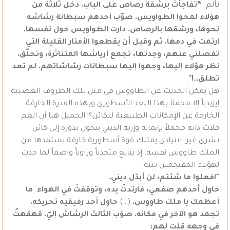
بألم:
“تفاجأتُ برشقة رصاص على الباب. دخل ثلاثة من
هؤلاء لمحوا الطواويس. صوّب أحدهم سبطانة رشاشه
نحوها، ورشقها بالرصاص. دارت الطواويس حول نفسها.
ارتمت في دمها. ثم وقبل أن يقطعوا الأمتار القليلة التي
تفصلني عنهم، وجدتها، تجمع أرياشها المتناثرة، وتحلّق.
نظر هؤلاء إليها، وجهوا إليها سبطانات رشاشاتهم. لم تعد
تطلق…!
“.
هل يمكن الحديث عن الطاووس في مثل تلك الظروف العصيبة
إيزيدياً إلا محملاً بهذا البعد الأسطوري وبهذه القدرة الخارقة
الخارجة عن الإمكانات الطبيعية للكائن؟! الجميل هنا أن العم
فلات ذاته محملاً بإيمانه وإرثه الديني يتحول بدوره إلى كائن
بشري غير اعتيادي يمتلك قوة أسطورية خارقة يستمدها من
الملك طاووس نفسه، إذ يتابع متحدياً وراوياً واصفاً لما حدث
لهؤلاء المقتحمين بيته:
“
افعلوا ما شئتم، لن أبدّل ديني.
حاول أحدهم صفعي، فارتدتْ يده، وتوقفتْ في الهواء
.
ما
أعظمك يا ملك طاووس.
(…)
حاول أحد رفيقيه تحريكه.
تجمد هو الآخر في مكانه. صوّب الثالث الرشاش إليّ. قهقهتُ
في وجهه قلت لهم: