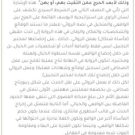
وذلك لأبعد الحرج عمن التقيت بهم، أو بهن
“. هذه الإشارة
التي تأتي في النصف الثاني من الشريط السردي تكشف على
لسان الراوي عن استراتيجية اليوسف القائمة على المزج بين
الواقعي والمتخيل في نصه الروائي؛ فبقدر ما تستند الوقائع
والشخصيات والمكان والزمان في هذه الرواية إلى حدث حقيقي
(مأساة شنكال) يعمل الروائي ـ كذلك ـ على إخضاعها لمختبر
التخييل، ليس فقط بإضافة أحداث أو شخصيات من الخيال، بل
من خلال إخضاع الواقعي نفسه لسطوة الخيال ولعبته
ومختبره، لتكون الرواية في النهاية نتاج عملية تلاقح بين عمل
الصحافي (من تسجيل لوقائع وشهادات فعلية) وعمل الروائي
(من خلال إخضاع تلك المادة لمختبر التخييل).
لكل ذلك لا يعمل الروائي على نقل الحدث على شكل ريبورتاج
صحافي، بل يخضعه لعمليتين مهمتين: الأولى تتمثل في
تعميق الألم حتى يبلغ مدياته القصوى التي تنتفي معها الحدود
الفاصلة بين الواقعي والخيالي. أما الثانية فتتمثل في إخراج
الحدث في قالب أسطوري فانتازي، وذلك عندما يكون حجم
المأساة أكبر من الواقع وتكون اللغة عاجزة عن احتوائها في
شكلها الواقعي، وحينما تكون القدرة على البقاء ومقاومة
الموت شبه معدومة في المقابل.