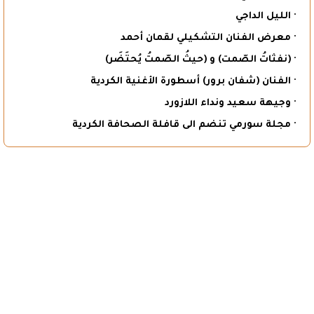
· الليل الداجي
· معرض الفنان التشكيلي لقمان أحمد
· (نفثاتُ الصّمت) و (حيثُ الصّمتُ يُحتَضَر)
· الفنان (شفان برور) أسطورة الأغنية الكردية
· وجيهة سعيد ونداء اللازورد
· مجلة سورمي تنضم الى قافلة الصحافة الكردية