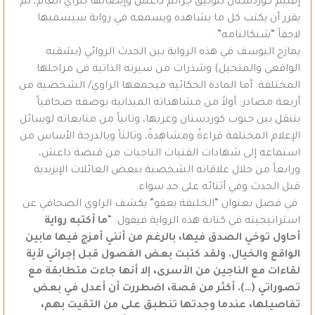
إقليم كوردستان لتوثيق جرائم داعش وإيصالها للرأي العام، ثم
يقرر أن يكتب كل ما يشاهده ويسمعه في رواية سيسميها
لاحقاً “شنكالنامه”.
يمازج اليوسف في هذه الرواية بين الحدث الروائي (بشقيه
الواقعي والمتخيل) وشذرات من سيرته الذاتية في مراحلها
المختلفة. أما المادة الحكائية فيجمعها الراوي/ الشخصية من
أربعة مصادر: أولاً من مشاهداته الميدانية بوصفه صحافياً
يتنقل بين جنوب كوردستان وغربها، وثانياً من متابعاته لوسائل
الإعلام المختلفة قراءةً ومشاهدةً، وثالثاً وبالدرجة الأساس من
استماعه إلى شهادات الفتيات الناجيات من قبضة داعش،
ورابعاً من خلال علاقاته الشخصية ببعض العائلات الإيزيدية
قبل الحدث وفي أثنائه على حد سواء.
في فصل بعنوان “الخليفة يعفو” يكشف الراوي الصحافي عن
استراتيجيته في كتابة هذه الرواية فيقول: “
ما أكتبه رواية
أحاول توخي الصدق فيها، بالرغم من أنني أمزج فيها مابين
الواقع والخيال. ولقد كتبت بعض الفصول قبل إجرائي لأية
لقاءات مع الناجين من الأسرى، إلا أنها جاءت متطابقة مع
تصوراتي (…). أكثر من قصة، اضطررت أن أعدل في بعض
تفاصيلها، عندما وجدتها تنطبق على من التقيت بهم،