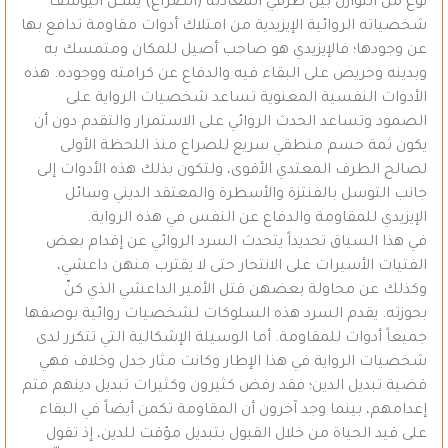
نوع من التوازن بين طرفي المعادلة (الصراع) يمكّن اليوسف
شخصياته الروائية الإيزيدية من امتلاك أدوات مقاومة تدافع بها
عن وجودها؛ فالإيزيدي هو صاحب أصيل للمكان ومتمسك به
وبدينه وحريص على البقاء فيه والدفاع عن كرامته ووجوده. هذه
الأدوات النفسية المعنوية تساعد شخصيات الرواية على
الصمود وتساعد الحدث الروائي على الاستمرار والتقدم دون أن
يكون ثمة حسم منطقي سريع للصراع منذ اللحظة الأولى
لصالح الطرف المعتدي الأقوى، ولتكون بذلك هذه الأدوات إلى
جانب التوسل بالفنتزة والأسطرة والمعتقد الديني وسائل
الإيزيدي للمقاومة والدفاع عن النفس في هذه الرواية.
في هذا السياق تحديداً يتحدث السرد الروائي عن إقدام بعض
الفتيات الأسيرات على الانتحار حتى لا يقترب منهن داعشي،
وكذلك عن محاولة بعضهن قتل الأمير الداعشي الذي كنّ
بحوزته. يقدم السرد هذه السلوكات لشخصيات روائية بوصفها
جميعاً أدوات للمقاومة. أما الوسيلة الإشكالية التي تتكرر لدى
شخصيات الرواية في هذا الإطار وكانت مثار جدل وخلاف فهي
قضية تبديل الدين؛ فقد رفض كثيرون وكثيرات تبديل دينهم فتم
إعدامهم، بينما وجد آخرون أن المقاومة تكمن أيضاً في البقاء
على قيد الحياة من خلال القبول بتبديل مؤقت للدين، إذ تقول