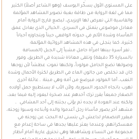
على المستوى الأول يسخّر اليوسف (وهو الشاعر أصلاً) الكثير
مما في لغة الرواية من طاقة بغية تصوير المشاهد المؤلمة
والقاسية التي تعرض لها الإيزيدي، ليضع قارئ الرواية أمام
معادل موضوعي يتمثل في السردي ـ الخيالي الذي يعادل عمق
المأساة وشدة الألم في حدوثه الواقعي حيناً ويتجاوزه أحياناً
كثيرة، كما يتجلى في هذه المشاهد الروائية المؤلمة:
ـ تفر أسرة بينها امرأة حامل مشياً إلى الجبل (المسافة
بالسيارة 35 دقيقة) وتلقى معاناة شديدة في الطريق، وفور
وصولها تضع الحامل مولوداً، ولكنها تموت عطشاً لأن زوجها
كان قد تخلص من جالون الماء في الطريق لكثرة الأحمال وشدة
التعب، أما المولود فيرضع من أمه وهي ميتة. ـ عائلة أخرى
تهرب باتجاه الحدود السورية، ولأن الأب لا يستطيع حمل أولاده
الصغار جميعاً يقرر ترك أحدهم عند صخرة ليعود إليه فيما بعد،
ولكنه عند العودة لا يجده ثم يؤتى بجثته إلى أحد المشافي. ـ
مشهد آخر يصور مأساة رجل أعدموا والده وأبناءه وسبوا زوجته،
فيقرر الانضمام لداعش كي يتسنى له البحث عن زوجته في
معسكراتهم، وعندما يعثر عليها يجدها في ساحة إعدام مع
مجموعة من النساء ويشاهدها وهي تحترق عارية أمام أنظار