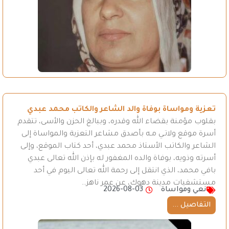
تعزية ومواساة بوفاة والد الشاعر والكاتب محمد عبدي
بقلوب مؤمنة بقضاء الله وقدره، وببالغ الحزن والأسى، تتقدم
أسرة موقع ولاتـي مـه بأصدق مشاعر التعزية والمواساة إلى
الشاعر والكاتب الأستاذ محمد عبدي، أحد كتاب الموقع، وإلى
أسرته وذويه، بوفاة والده المغفور له بإذن الله تعالى عبدي
بافي محمد، الذي انتقل إلى رحمة الله تعالى اليوم في أحد
مستشفيات مدينة دهوك، عن عمر ناهز…
نعي ومواساة
2026-08-03
التفاصيل ...