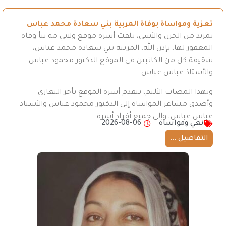
تعزية ومواساة بوفاة المربية بني سعادة محمد عباس
بمزيد من الحزن والأسى، تلقت أسرة موقع ولاتي مه نبأ وفاة
المغفور لها، بإذن الله، المربية بني سعادة محمد عباس،
شقيقة كل من الكاتبين في الموقع الدكتور محمود عباس
والأستاذ عباس عباس.
وبهذا المصاب الأليم، تتقدم أسرة الموقع بأحر التعازي
وأصدق مشاعر المواساة إلى الدكتور محمود عباس والأستاذ
عباس عباس، وإلى جميع أفراد أسرة…
نعي ومواساة
2026-08-06
التفاصيل ...