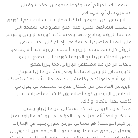
باسمه تلك الجرائم أو سوغوها مدفوعين بحقد شوفيني
عنصري قبل أي شيء آخر.
الإيزيديون، إذن، تعرضوا لتلك المجازر بسبب انتمائهم الكوردي
لا بسبب انتمائهم الديني. هذه إحدى الطروحات المهمة التي
تقدمها الرواية وتدافع عنها. وبغية تأكيد كوردية الإيزيدي والتركيز
على البعد العنصري للجريمة وفي إجراء فني لافت يسمي
الروائي كل شخصياته الإيزيدية بأسماء كوردية، كما أنه يستعيد
بعض الأحداث من تاريخ الحركة الكوردية التي تجمع الإيزيدي
بالقائد الراحل ملا مصطفى البارزاني، كما يبرز العمق
الكوردستاني للإيزيدي اجتماعياً وجغرافياً، من خلال استرجاع
الراوي أيام طفولته في قامشلي، عندما كانت أسرته تستضيف
الإيزيديين القادمين من شنكال لغايات مختلفة، كي يقول في
النهاية إن الإيزيديين كورد أصلاء وإن كانت ثمة أصوات نشاز
تذهب بهذا الاتجاه أو ذاك.
تقنياً يقارب الروائي الحدث الشنكالي من خلال راوٍ رئيس
سيتضح لاحقاً أنه يمثل صوت المؤلف في روايته؛ فالراوي (مثل
إبراهيم اليوسف) هو صحافي كوردي سوري يقيم في الإمارات
ويعمل في إحدى صحفها، وبعد حدوث الجريمة يقرر القدوم إلى