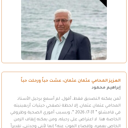
العزيز المحامي عثمان عثمان، عشت حباً ورحلت حباً
إبراهيم محمود
لَمن يمكنه التصديق فقط، أقول، لم أسمع برحيل الأستاذ
المحامي عثمان عثمان، إلا لحظة تصفحي حيثيات أربعينيته
في قامشلو ” 31-7/ 2026 “، وبسبب أموري الصحية وظروفي
الخاصة هنا. لا اعتراض على رحيله، ومن يمكنه إيقاف الزمن
الخاص بعمره، وإقصاء الموت عنه؟ إنما لأنني وجدتني، تقديراً