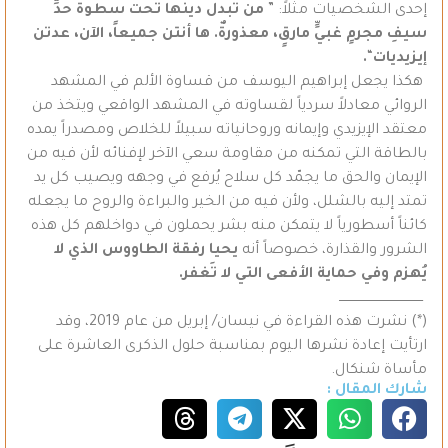
إحدى الشخصيات مثلاً: ”
من تبدل دينها تحت سطوة حدِّ
سيفِ مجرمٍ غبيٍّ مارقٍ، معذورةٌ. ها أنتن جميعاً، الآن، عدتن
إيزيديات
“
.
هكذا يجعل إبراهيم اليوسف من قساوة الألم في المشهد
الروائي معادلاً سردياً لقساوته في المشهد الواقعي ويتخذ من
معتقد الإيزيدي وإيمانه وروحانياته سبيلاً للخلاص ومصدراً يمده
بالطاقة التي تمكنه من مقاومة سعي الآخر لإفنائه لأن فيه من
الإيمان والحق ما يجمّد كل سلاح يُرفع في وجهه ويصيب كل يد
تمتد إليه بالشلل، ولأن فيه من الخير والبراءة والروح ما يجعله
كائناً أسطورياً لا يتمكن منه بشر يحملون في دواخلهم كل هذه
الشرور والقذارة، خصوصاً أنه
يحيا رفقة الطاووس الذي لا
يُهزم وفي حماية الأفعى التي لا تَغفر.
ــــــــــــــــــــــــــــــــــــــــــ
(*) نشرت هذه القراءة في نيسان/ إبريل من عام 2019، وقد
ارتأيت إعادة نشرها اليوم بمناسبة حلول الذكرى العاشرة على
مأساة شنكال.
شارك المقال :