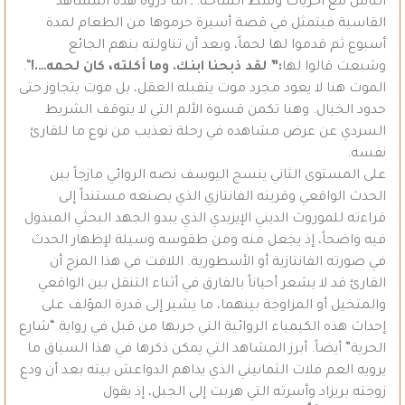
الناس مع أخريات وسط الساحة. ـ أما ذروة هذه المشاهد
القاسية فيتمثل في قصة أسيرة حرموها من الطعام لمدة
أسبوع ثم قدموا لها لحماً، وبعد أن تناولته بنهم الجائع
وشبعت قالوا لها
:” لقد ذبحنا ابنك. وما أكلته، كان لحمه….!
“.
الموت هنا لا يعود مجرد موت يتقبله العقل، بل موت يتجاوز حتى
حدود الخيال. وهنا تكمن قسوة الألم التي لا يتوقف الشريط
السردي عن عرض مشاهده في رحلة تعذيب من نوع ما للقارئ
نفسه.
على المستوى الثاني ينسج اليوسف نصه الروائي مازجاً بين
الحدث الواقعي وقرينه الفانتازي الذي يصنعه مستنداً إلى
قراءته للموروث الديني الإيزيدي الذي يبدو الجهد البحثي المبذول
فيه واضحاً، إذ يجعل منه ومن طقوسه وسيلة لإظهار الحدث
في صورته الفانتازية أو الأسطورية. اللافت في هذا المزج أن
القارئ قد لا يشعر أحياناً بالفارق في أثناء التنقل بين الواقعي
والمتخيل أو المزاوجة بينهما، ما يشير إلى قدرة المؤلف على
إحداث هذه الكيمياء الروائية التي جربها من قبل في رواية “شارع
الحرية” أيضاً. أبرز المشاهد التي يمكن ذكرها في هذا السياق ما
يرويه العم فلات الثمانيني الذي يداهم الدواعش بيته بعد أن ودع
زوجته بريزاد وأسرته التي هربت إلى الجبل، إذ يقول