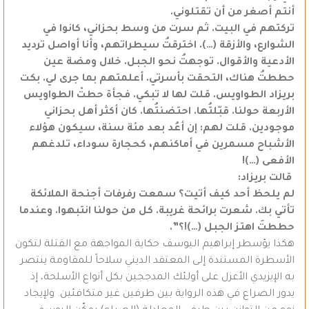
أنتم أصغر من أن تقتلوني.
تركتهم في البيت. ثم سرت من وسط بحزاني، كانوا في
الشوارع، والأزقة (…). اخترقتُ سيطراتهم، وأنا أواصل ترديد
الأدعية والأقوال. توجهتُ نحو الجبل. خلال ومضة عين
حططتُ هناك، التحقت بأسرتي. أعلمتهم بما جرى لي. بكت
بريزاد الطواويس. قلت لها لا تبكي. فجأة حطتْ الطواويس
الأربعة حولنا. قبّلتُها. احتضنتُها. كان أكثر أهل بحزاني
موجودين. قلت لهم: إن أعُد بعد مئة سنة، سيكون هؤلاء
الأشباح مسمرين في أماكنهم، كحجارة سوداء، تلدغهم
الأفعى (…)!
قالت بريزاد:
لم يلحظ أحد كيف أتيت؟ سمعت رفرفات أجنحة الملائكة
تأتي بك. شعرت برائحة غريبة. كل من حولنا انتبهوا. وعندما
حططتَ اهتز الجبل (…)!؟”.
هكذا يؤسطر إبراهيم اليوسف حكاية المواجهة مع القتلة لتكون
الأسطرة المستندة إلى المعتقد الديني سلاحاً للمقاومة ينتصر
به الإيزيدي الأعزل على أولئك المدججين بكل أنواع الأسلحة، إذ
يدور الصراع في هذه الرواية بين طرفين غير متكافئين. ولإيجاد