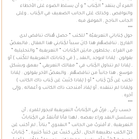
المرء أن ينتقد ” الكَِتاب ” و أن يسلط الضوء عَلى الأخطاء
والنواقص , وكذلك عَلى الجانب الضعيف في الكَِتاب , وعَلى
الجانب الناجح , الموفق فيه .
***
حول كِتاباتي التعريفيّة ” للكتب ” حصل هُناك تناقض لدى
القارئ , تناقضهُم هذا كانَ سبباً لكَِتابتي هذا المقال , فالبعضُ
من القراء , يخلطون مابيَن الكَِتابات ” التعريفية ” والتحليلية ”
يقولون : لِمَاذا لايوجد _النقد _ ( في كِتاباتك التعريفية للكُتب ) أو
, لِمَاذا لم تتناول الكَِتاب في ” مقالك التعريفي ” بعمق وبشكل
موسع , هذا جانباً من تناقضهُم . والبعضُ الآخر يقولون : لِمَاذا
تكتب عَن كُلّ كَِتاب ” أو ( لِمَاذا كتَبتَ عَن كَِتاب ذاك الكاتب )
ولِمَاذا لم تنتقده , أو لِمَاذ أمتدحت ذاك الكاتب و أعماله , وإِلى
آخره .
***
حسب رأيي , فإنّ في الكَِتاباتُ التعريفية لايجوز للمرء , أن
يسلسل النقد وراء بعضه , لهذا فأنا لاأنتقدُ في الكَِتاباتُ
التعريفية , لا أقتربُ من الجانب ” النقدوي ” بتاتاً , لم أكتب عَن
كلّ الكتب بطبيعة الحال , لكّني كتبتُ عن كتباً كثيرة , ” كَِتاباتُ