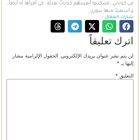
في كَِتاباتي , فليكتبوا أنفسهُم كَِتاباتٌ نقديّة , كي أقرأها أنا أيظاً ,
و أستفيدُ منها بدوري ,
شارك المقال :
اترك تعليقاً
لن يتم نشر عنوان بريدك الإلكتروني.
الحقول الإلزامية مشار
إليها بـ
*
التعليق
*