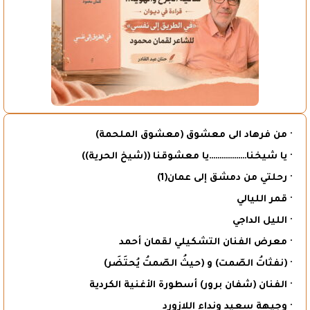
· من فرهاد الى معشوق (معشوق الملحمة)
· يا شيخنا………………يا معشوقنا ((شيخ الحرية))
· رحلتي من دمشق إلى عمان(1)
· قمر الليالي
· الليل الداجي
· معرض الفنان التشكيلي لقمان أحمد
· (نفثاتُ الصّمت) و (حيثُ الصّمتُ يُحتَضَر)
· الفنان (شفان برور) أسطورة الأغنية الكردية
· وجيهة سعيد ونداء اللازورد