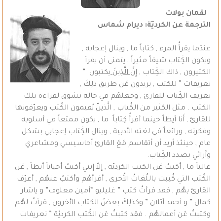
لقمان بولات
الترجمة عن الكرديّة: ديرام شماس
عندَما يقرأُ المرء , كتاباً ما , وينال إعجابه ,
ويكون الكَِتاب شيقاً مثيراً , يتمنى أن يقرأ
الكثيرون , ذاك الكَِتاب ,
إِنَّ الَّذِينَ
يكتبون ”
تعريفات ” للكتب , يريدون عَن طريق ذلِكَ ,
تعريف الكَِتاب للقارئ , وجعلهُم في حالة تشوق لقراءة تلك
الكتب . مثل الكثير من الكُتاب , الَّذينّ يُقيمون الكُتب ويعرّفونها
للقارئ , أَنا أيظاً حينما أقرأُ كِتاباً ما , يكون ممتعاً في أسلوبه
وفكرته , ورائعاً في لغته الأدبية , وينال الكَِتاب إعجابي بشكل
عام , حينئذ أريد أن أتقاسم مَعَ القارئ أحاسيسي ومشاعري
وآرائي بصدد الكَِتاب.
غالباً ما , أكتبُ عَن الكتب الكرديّة , إلاّ إنني أكتبُ أحياناً أيظاً , عَن
الكُتب التي كُتِبت باللُغاتُ الأُخرى , أقرأهُم وأكتبُ عنهُم , أعرّف
القارئ بهُم , فقد قرأتُ كتب ” غليليو “أمين معلوف” و ياشار
كمال ” و أحمد آتلان ” وكذلِكَ بعضُ الكتاب الأخرون , قرأتُ لهُم
وكتبتُ عَن أعمالهُم . فقد كتبتُ عَن الكُتب الكرديّة ” تعريفات