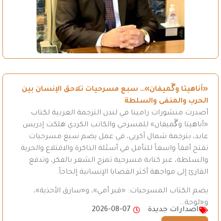
«أناهيتا وگَميفان»… سبع مسرحيات تلاحق الإنسان بين
الحرب والمنفى والسلطة
أصدرت منشورات رامينا في لندن الترجمة العربية لكتاب
«أناهيتا وگَميفان» للمسرحي والكاتب الكردي هلكت إدريس
عابد، بترجمة شمال آكريي، في عمل يضم سبع مسرحيات
تفتح أفقاً واسعاً للتأمل في أسئلة الذاكرة والاقتلاع والحرية
والسلطة، عبر كتابة مسرحية تمزج الشعر بالفكر، وتدفع
القارئ إلى مواجهة أكثر القضايا الإنسانية إلحاحاً.
يضم الكتاب المسرحيات: «قبر أمي»، و«سارق الأحذية»،
و«لوحة…
اصدارات جديدة
2026-08-07