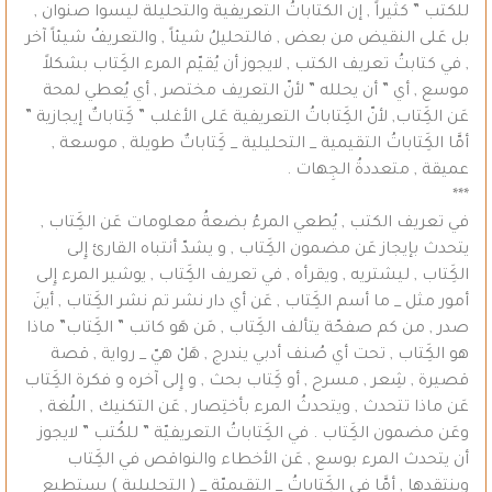
للكتب ” كثيراً , إن الكتاباتُ التعريفية والتحليلة ليسوا صنوان ,
بل عَلى النقيض من بعض , فالتحليلُ شيئاً , والتعريفُ شيئاً آخر
, في كتابتُ تعريف الكتب , لايجوز أن يُقيّم المرء الكَِتاب بشكلاً
موسع , أي ” أن يحلله ” لأنّ التعريف مختصر , أي يُعطي لمحة
عَن الكَِتاب, لأنّ الكَِتاباتُ التعريفية عَلى الأغلب ” كَِتاباتٌ إيجازية ”
أمَّا الكَِتاباتُ التقيمية _ التحليلية _ كَِتاباتٌ طويلة , موسعة ,
عميقة , متعددةُ الجِهات .
***
في تعريف الكتب , يُطعي المرءُ بضعةُ معلومات عَن الكَِتاب ,
يتحدث بإيجاز عَن مضمون الكَِتاب , و يشدّ أنتباه القارئ إِلى
الكَِتاب , ليشتريه , ويقرأه , في تعريف الكَِتاب , يوشير المرء إِلى
أمور مثل _ ما أسم الكَِتاب , عَن أي دار نشر تم نشر الكَِتاب , أينَ
صدر , من كم صفحّة يتألف الكَِتاب , مَن هَو كاتب ” الكَِتاب” ماذا
هو الكَِتاب , تحت أي صُنف أدبي يندرج , هَلْ هيّ _ رواية , قصة
قصيرة , شِعر , مسرح , أو كَِتاب بحث , و إِلى آخره و فكرة الكَِتاب
عَن ماذا تتحدث , ويتحدثُ المرء بأختِصار , عَن التكنيك , اللُغة ,
وعَن مضمون الكَِتاب . في الكَِتاباتُ التعريفيّة ” للكُتب ” لايجوز
أن يتحدث المرء بوسع , عَن الأخطاء والنواقص في الكَِتاب
وينتقدها , أمَّا في الكَِتاباتُ _ التقيميّة _ ( التحليلية ) يستطيع