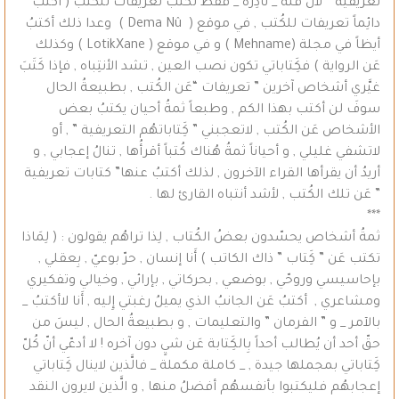
تعريفية ” لأنّ قلّة _ نادِرة _ فقط تكتب تعريفاتٌ للكُتب ( أكتبُ
دائِماً تعريفات للكُتب , في موقع ( Dema Nû ) وعدا ذلك أكتبُ
أيظاً في مجلة (Mehname ) و في موقع ( LotikXane ) وكذلك
عَن الرواية ) فكَِتاباتي تكون نصب العين , تشد الأنتِباه , فإذا كَتَبَ
غيَّري أشخاص آخرين ” تعريفات “عَن الكُتب , بطبيعةُ الحال
سوفَ لن أكتب بهذا الكم , وطبعاً ثمةُ أحيان يكتبُ بعض
الأشخاص عَن الكُتب , لاتعجبني ” كَِتاباتهُم التعريفية ” , أو
لاتشفي غليلي , و أحياناً ثمةُ هُناك كُتباً أقرأُها , تنالُ إعجابي , و
أريدُ أن يقرأها القراء الآخرون , لذلك أكتبُ عنها” كتابات تعريفية
” عَن تلك الكُتب , لأشد أنتباه القارئ لها .
***
ثمةُ أشخاص يحسّدون بعضُ الكُتاب , لِذا تراهُم يقولون : ( لِمَاذا
تكتب عَن ” كَِتاب ” ذاك الكاتب ) أَنا إنسان , حرّ بوعيّ , بِعقلي ,
بإحاسيسي وروحّي , بوضعي , بحركاتي , بإرائي , وخيالي وتفكيري
ومشاعري , أكتبُ عَن الجانبُ الذي يميلُ رغبتي إِليه , أَنا لاأكتبُ _
بالآمر _ و ” الفرمان ” والتعليمات , و بطبيعةُ الحال , ليسَ من
حقّ أحد أن يُطالب أحداً بِالكَِتابة عَن شيٍ دون آخره ! لا أدعّي أنّ كُلّ
كَِتاباتي بمجملها جيدة , _ كاملة مكملة _ فالَّذين لاينال كَِتاباتي
إعجابهُم فليكتبوا بأنفسهُم أفضلُ منها , و الَّذين لايرون النقد