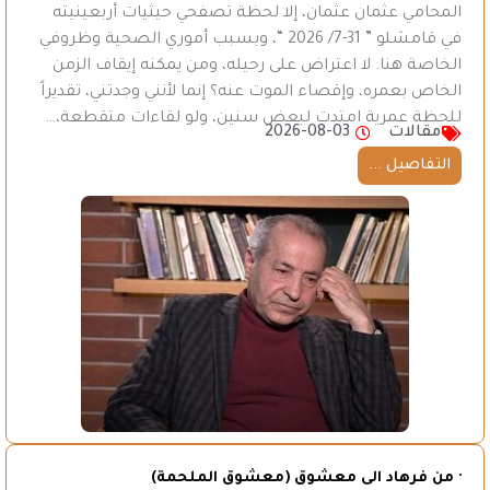
المحامي عثمان عثمان، إلا لحظة تصفحي حيثيات أربعينيته
في قامشلو ” 31-7/ 2026 “، وبسبب أموري الصحية وظروفي
الخاصة هنا. لا اعتراض على رحيله، ومن يمكنه إيقاف الزمن
الخاص بعمره، وإقصاء الموت عنه؟ إنما لأنني وجدتني، تقديراً
للحظة عمرية امتدت لبعض سنين، ولو لقاءات متقطعة،…
مقالات
2026-08-03
التفاصيل ...
· من فرهاد الى معشوق (معشوق الملحمة)