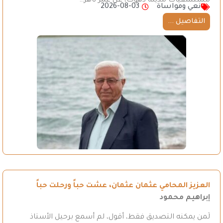
مستشفيات مدينة دهوك، عن عمر ناهز…
نعي ومواساة
2026-08-03
التفاصيل ...
العزيز المحامي عثمان عثمان، عشت حباً ورحلت حباً
إبراهيم محمود
لَمن يمكنه التصديق فقط، أقول، لم أسمع برحيل الأستاذ