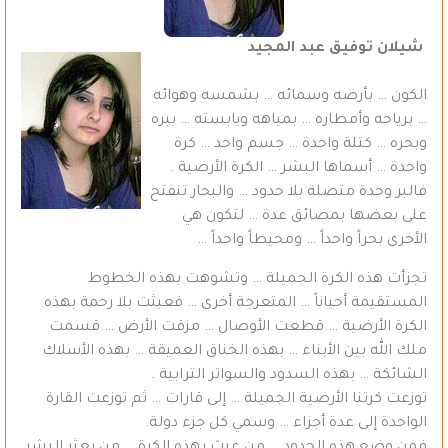
شيلان توفيق عبد المجيد
الكون … بأرضه وسمائه … بشمسه وهوائه
… برياحه وأمطاره … بمياهه ويابسته … ببره
وبحره … كتلة واحدة … جسم واحد … كرة
واحدة … أسماها البشر … الكرة الأرضية .
فالبر وحدة متصلة بلا حدود … والبحار تنفتح
على بعضها بمضائق عدة … لتكون هي
الأخرى بحراً واحداً … ومحيطاً واحداً …
تجزأت هذه الكرة الجميلة … وتشوهت بهذه الخطوط
المستقيمة أحياناً … المتعرجة أخرى … فعبثت بلا رحمة بهذه
الكرة الأرضية … قطعت الأوصال … مزقت الأرض … قسمت
ملك الله بين الأبناء … بهذه الخناق العميقة … بهذه الأسلاك
الشائكة … بهذه السدود والسواتر الترابية .
توزعت كرتنا الأرضية الجميلة … إلى قارات … ثم توزعت القارة
الواحدة إلى عدة أجزاء … وسمي كل جزء دولة.
فمن وضع هذه الحدود … من عبث بهذه الكرة … من بعثر البشر