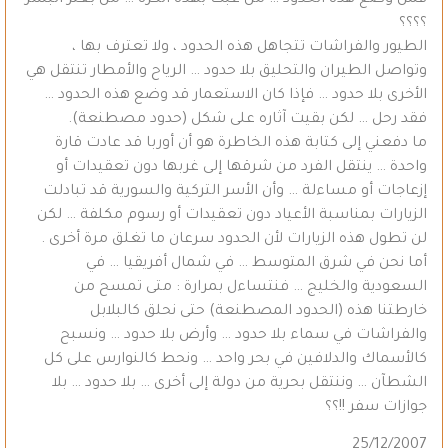
؟؟؟؟
الطيور والفراشات تتجاهل هذه الحدود ، ولا تعترف بها ،
وتواصل الطيران والتحليق بلا حدود … الرياح والأمطار تنتقل هي
الأخرى بلا حدود … فإذا كان الاستعمار قد وضع هذه الحدود …
فقد رحل … لكن بقيت آثاره على شكل (حدود مصطنعة).
ما دفعني إلى كتابة هذه الخاطرة هو أن أوربا قد عادت قارة
واحدة … ينتقل الفرد من شرقها إلى غربها دون تعقيدات أو
إزعاجات أو مساءلة … وأن الأسر التركية والسورية قد تبادلت
الزيارات بمناسبة الأعياد دون تعقيدات أو رسوم مكلفة … لكن
لن تطول هذه الزيارات لأن الحدود سرعان ما تغلق مرة أخرى .
أما نحن في شرق المتوسط … في شمال أفريقيا … في
السعودية والخليج … فنتساءل بمرارة : متى تمسح من
خارطتنا هذه (الحدود المصطنعة) حتى نحلق كالبلابل
والفراشات في سماء بلا حدود … وأرض بلا حدود … ونسبح
كالأسماك والدلافين في بحر واحد … ونحط كالنوارس على كل
الشطآن … وننتقل بحرية من دولة إلى أخرى … بلا حدود … بلا
جوازات سفر !!؟؟
25/12/2007