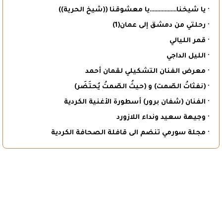
· يا شيخنا………………يا معشوقنا ((شيخ الحرية))
· رحلتي من دمشق إلى عمان(1)
· قمر الليالي
· الليل الداجي
· معرض الفنان التشكيلي لقمان أحمد
· (نفثاتُ الصّمت) و (حيثُ الصّمتُ يُحتَضَر)
· الفنان (شفان برور) أسطورة الأغنية الكردية
· وجيهة سعيد ونداء اللازورد
· مجلة سورمي تنضم الى قافلة الصحافة الكردية