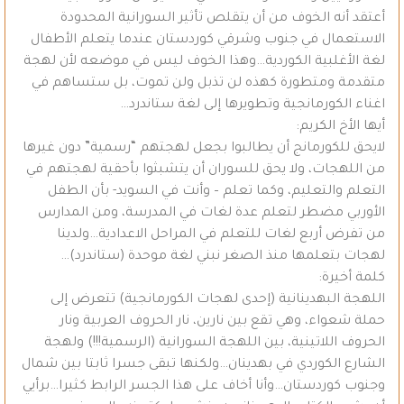
أعتقد أنه الخوف من أن يتقلص تأثير السورانية المحدودة
الاستعمال في جنوب وشرقي كوردستان عندما يتعلم الأطفال
لغة الأغلبية الكوردية…وهذا الخوف ليس في موضعه لأن لهجة
متقدمة ومتطورة كهذه لن تذبل ولن تموت، بل ستساهم في
اغناء الكورمانجية وتطويرها إلى لغة ستاندرد…
أيها الأخ الكريم:
لايحق للكورمانج أن يطالبوا بجعل لهجتهم “رسمية” دون غيرها
من اللهجات، ولا يحق للسوران أن يتشبثوا بأحقية لهجتهم في
التعلم والتعليم، وكما تعلم – وأنت في السويد- بأن الطفل
الأوربي مضطر لتعلم عدة لغات في المدرسة، ومن المدارس
من تفرض أربع لغات للتعلم في المراحل الاعدادية…ولدينا
لهجات بتعلمها منذ الصغر نبني لغة موحدة (ستاندرد)…
كلمة أخيرة:
اللهجة البهدينانية (إحدى لهجات الكورمانجية) تتعرض إلى
حملة شعواء، وهي تقع بين نارين، نار الحروف العربية ونار
الحروف اللاتينية، بين اللهجة السورانية (الرسمية!!!) ولهجة
الشارع الكوردي في بهدينان…ولكنها تبقى جسرا ثابتا بين شمال
وجنوب كوردستان…وأنا أخاف على هذا الجسر الرابط كثيرا…برأيي