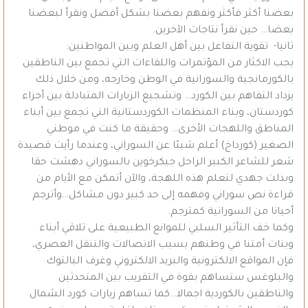
بعضنا أكثر فأكثر ونفهم بعضنا بشكل أفضل ونقرأ لبعضنا
بعضا… حين نقرأ نتاجات الآخرين.
ثانيا- تقوية التفاعل بين أهل العلم وبين المواطنين:
يجب الاكثار من المؤتمرات واللقاءات التي تجمع بين الناطقين
بالكورمانجية والسورانية في الوطن وخارجه، ومن خلال ذلك
يزداد التفاهم بين الكورد… وتشجيع الزيارات المتبادلة بين أجزاء
كوردستان، وبناء المنظمات الكوردستانية التي تجمع بين أبناء
المناطق واللهجات الأخرى… وحقيقة ما كنت في موطني
الصغير (كورداخ) أعلم شيئا عن السوراني، وعندما رأيت قصيدة
شعر للشاعر الكبير الراحل جيكرخوين بالسوراني دهشت حقا
وبذلت جهدي لتعلم هذه اللهجة، والآن أتمكن مع الأيام من
قراءة نص سوراني وفهمه إلى حد كبير دون مشاكل…وأترجم
أحيانا من السورانية كمترجم.
وكما خف التأثير السلبي للموانع الطبيعية على تلاقي أبناء
وبنات أمتنا في وطنهم بسبب الاتصالات والتنقل العصري،
فإن المواقع الالكترونية والبريد الالكتروني وغرف البالتوك
والبلوغس ستساهم بقوة في التقريب بين المتحدثين
والناطقين بالكوردية اجمالا…كما تساهم زيارات كورد الشمال