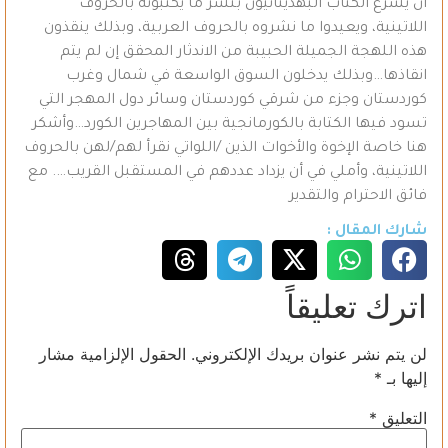
أن يشرع الكتاب البهدينانيون بنشر ما يكتبونه بالحروف
اللاتينية، ويعيدوا ما نشروه بالحروف العربية، وبذلك ينقذون
هذه اللهجة الجميلة الحبيبة من الاندثار المحقق إن لم يتم
انقاذها…وبذلك يدخلون السوق الواسعة في شمال وغرب
كوردستان وجزء من شرقي كوردستان وسائر دول المهجر التي
تسود فيها الكتابة بالكورمانجية بين المهاجرين الكورد…وأشكر
هنا خاصة الإخوة والأخوات الذين /اللواتي نقرأ لهم/لهن بالحروف
اللاتينية، وأملي في أن يزداد عددهم في المستقبل القريب…. مع
فائق الاحترام والتقدير
شارك المقال :
اترك تعليقاً
لن يتم نشر عنوان بريدك الإلكتروني.
الحقول الإلزامية مشار
إليها بـ
*
التعليق
*