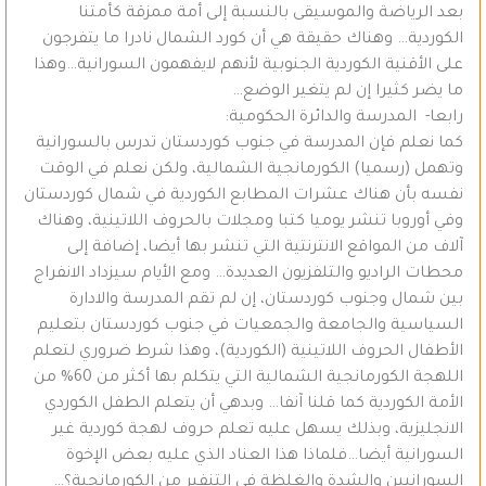
بعد الرياضة والموسيقى بالنسبة إلى أمة ممزقة كأمتنا
الكوردية… وهناك حقيقة هي أن كورد الشمال نادرا ما يتفرجون
على الأقنية الكوردية الجنوبية لأنهم لايفهمون السورانية…وهذا
ما يضر كثيرا إن لم يتغير الوضع…
رابعا- المدرسة والدائرة الحكومية:
كما نعلم فإن المدرسة في جنوب كوردستان تدرس بالسورانية
وتهمل (رسميا) الكورمانجية الشمالية، ولكن نعلم في الوقت
نفسه بأن هناك عشرات المطابع الكوردية في شمال كوردستان
وفي أوروبا تنشر يوميا كتبا ومجلات بالحروف اللاتينية، وهناك
آلاف من المواقع الانترنتية التي تنشر بها أيضا، إضافة إلى
محطات الراديو والتلفزيون العديدة… ومع الأيام سيزداد الانفراج
بين شمال وجنوب كوردستان، إن لم تقم المدرسة والادارة
السياسية والجامعة والجمعيات في جنوب كوردستان بتعليم
الأطفال الحروف اللاتينية (الكوردية)، وهذا شرط ضروري لتعلم
اللهجة الكورمانجية الشمالية التي يتكلم بها أكثر من 60% من
الأمة الكوردية كما قلنا آنفا… وبدهي أن يتعلم الطفل الكوردي
الانجليزية، وبذلك يسهل عليه تعلم حروف لهجة كوردية غير
السورانية أيضا…فلماذا هذا العناد الذي عليه بعض الإخوة
السورانيين والشدة والغلظة في التنفير من الكورمانجية؟…