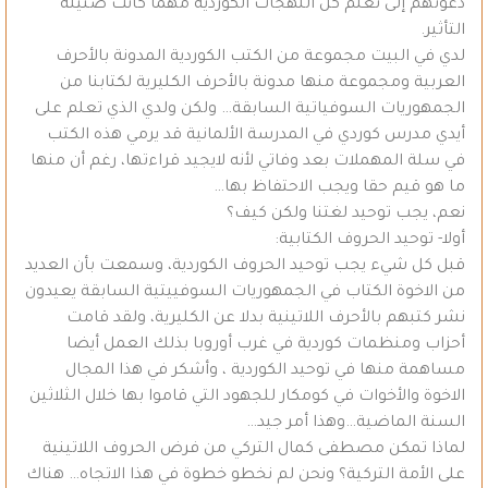
دعوتهم إلى تعلم كل اللهجات الكوردية مهما كانت ضئيلة
التأثير.
لدي في البيت مجموعة من الكتب الكوردية المدونة بالأحرف
العربية ومجموعة منها مدونة بالأحرف الكليرية لكتابنا من
الجمهوريات السوفياتية السابقة… ولكن ولدي الذي تعلم على
أيدي مدرس كوردي في المدرسة الألمانية قد يرمي هذه الكتب
في سلة المهملات بعد وفاتي لأنه لايجيد قراءتها، رغم أن منها
ما هو قيم حقا ويجب الاحتفاظ بها…
نعم، يجب توحيد لغتنا ولكن كيف؟
أولا- توحيد الحروف الكتابية:
قبل كل شيء يجب توحيد الحروف الكوردية، وسمعت بأن العديد
من الاخوة الكتاب في الجمهوريات السوفييتية السابقة يعيدون
نشر كتبهم بالأحرف اللاتينية بدلا عن الكليرية، ولقد قامت
أحزاب ومنظمات كوردية في غرب أوروبا بذلك العمل أيضا
مساهمة منها في توحيد الكوردية ، وأشكر في هذا المجال
الاخوة والأخوات في كومكار للجهود التي قاموا بها خلال الثلاثين
السنة الماضية…وهذا أمر جيد…
لماذا تمكن مصطفى كمال التركي من فرض الحروف اللاتينية
على الأمة التركية؟ ونحن لم نخطو خطوة في هذا الاتجاه… هناك