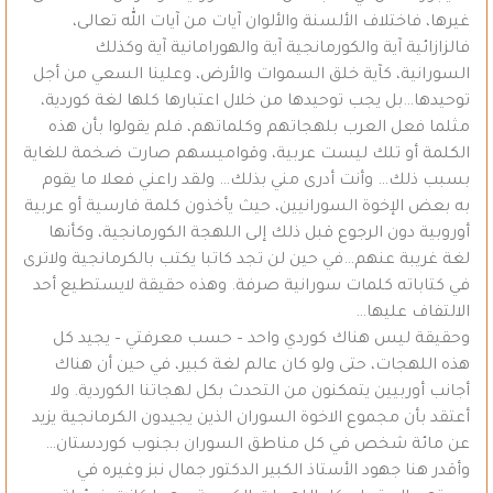
غيرها، فاختلاف الألسنة والألوان آيات من آيات الله تعالى،
فالزازائية آية والكورمانجية آية والهورامانية آية وكذلك
السورانية، كآية خلق السموات والأرض، وعلينا السعي من أجل
توحيدها…بل يجب توحيدها من خلال اعتبارها كلها لغة كوردية،
مثلما فعل العرب بلهجاتهم وكلماتهم، فلم يقولوا بأن هذه
الكلمة أو تلك ليست عربية، وقواميسهم صارت ضخمة للغاية
بسبب ذلك… وأنت أدرى مني بذلك… ولقد راعني فعلا ما يقوم
به بعض الإخوة السورانيين، حيث يأخذون كلمة فارسية أو عربية
أوروبية دون الرجوع قبل ذلك إلى اللهجة الكورمانجية، وكأنها
لغة غريبة عنهم…في حين لن تجد كاتبا يكتب بالكرمانجية ولاترى
في كتاباته كلمات سورانية صرفة. وهذه حقيقة لايستطيع أحد
الالتفاف عليها…
وحقيقة ليس هناك كوردي واحد – حسب معرفتي – يجيد كل
هذه اللهجات، حتى ولو كان عالم لغة كبير، في حين أن هناك
أجانب أوربيين يتمكنون من التحدث بكل لهجاتنا الكوردية. ولا
أعتقد بأن مجموع الاخوة السوران الذين يجيدون الكرمانجية يزيد
عن مائة شخص في كل مناطق السوران بجنوب كوردستان…
وأقدر هنا جهود الأستاذ الكبير الدكتور جمال نبز وغيره في