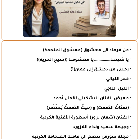
· من فرهاد الى معشوق (معشوق الملحمة)
· يا شيخنا………………يا معشوقنا ((شيخ الحرية))
· رحلتي من دمشق إلى عمان(1)
· قمر الليالي
· الليل الداجي
· معرض الفنان التشكيلي لقمان أحمد
· (نفثاتُ الصّمت) و (حيثُ الصّمتُ يُحتَضَر)
· الفنان (شفان برور) أسطورة الأغنية الكردية
· وجيهة سعيد ونداء اللازورد
· مجلة سورمي تنضم الى قافلة الصحافة الكردية