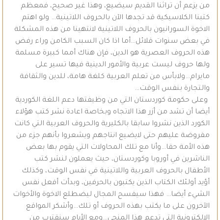
من يزعم أن تراثنا القديم سيضيع، وهذا غير صحيح، فمعظم
كتبنا الكلاسيكية قد تجدها الآن بالحروف اللاتينية… ولو اهتم
الاخوة السورانيون بالحروف اللاتينية لانتهينا من هذه المشكلة
في بعض سنوات قلائل…أما اذا كان السبب الكامن وراء رفض
هذه الحروف العصرية هو الدين، فإن هناك أمما كبيرة مسلمة
ولها حروف ليست عربية والأمور الدينية فيها تسير على
مايرام…ولابأس من تعلم العربية كلغة هامة، للدين والثقافة
والتجارة بنفس الوقت…
وعلى حكومة كوردستان التي من وظيفتها دعم اللغة الكوردية
أيضا أن تشد من أزر هذا الاتجاه وبخاصة اعادة نشر كتب هؤلاء
الكورد الذين نشروا سابقا بالكليرية والحروف العربية التي كانت
مفروضة عليهم حتى لايضيع انتاجهم ويشعروا بأنهم جزء من
هذه الأمة حقا…وأنا مع تلك المحاولات التي يقوم بها بعض
الناشرين في أوروبا وكوردستان، حيث يعملون لنشر كتب
الأطفال بالحروف العربية واللاتينية في نفس الوقت، وكذلك
أؤيد أولئك الكتاب الذين يكتبون بالحرفين، وبدأت أفعل نفس
الشيء أيضا… فهذا سيفسح المجال ليضطلع الاخوة والأخوات
الآخرون على ما يكتب بهذه الحروف أو تلك…وأشكر المواقع
الالكترونية التي تدعم هذا المنحى…ومع الأيام سنقترب من