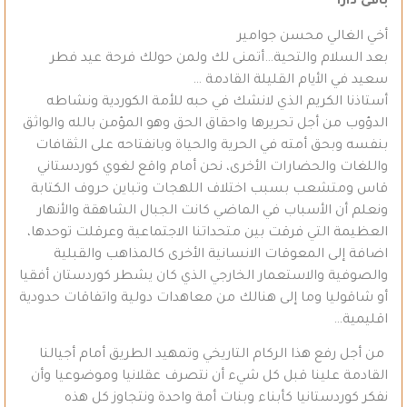
بافى دارا
أخي الغالي محسن جوامير
بعد السلام والتحية…أتمنى لك ولمن حولك فرحة عيد فطر
سعيد في الأيام القليلة القادمة …
أستاذنا الكريم الذي لانشك في حبه للأمة الكوردية ونشاطه
الدؤوب من أجل تحريرها واحقاق الحق وهو المؤمن بالله والواثق
بنفسه وبحق أمته في الحرية والحياة وبانفتاحه على الثقافات
واللغات والحضارات الأخرى، نحن أمام واقع لغوي كوردستاني
قاس ومتشعب بسبب اختلاف اللهجات وتباين حروف الكتابة
ونعلم أن الأسباب في الماضي كانت الجبال الشاهقة والأنهار
العظيمة التي فرقت بين متحداتنا الاجتماعية وعرقلت توحدها،
اضافة إلى المعوقات الانسانية الأخرى كالمذاهب والقبلية
والصوفية والاستعمار الخارجي الذي كان يشطر كوردستان أفقيا
أو شاقوليا وما إلى هنالك من معاهدات دولية واتفاقات حدودية
اقليمية…
من أجل رفع هذا الركام التاريخي وتمهيد الطريق أمام أجيالنا
القادمة علينا قبل كل شيء أن نتصرف عقلانيا وموضوعيا وأن
نفكر كوردستانيا كأبناء وبنات أمة واحدة ونتجاوز كل هذه