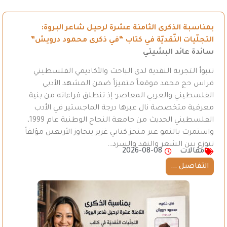
بمناسبة الذكرى الثامنة عشرة لرحيل شاعر البروة:
التجلّيات النّقديّة في كتاب “في ذكرى محمود درويش”
سائدة عائد البشيتي
تتبوأ التجربة النقدية لدى الباحث والأكاديمي الفلسطيني
فراس حج محمد موقعاً متميزاً ضمن المشهد الأدبي
الفلسطيني والعربي المعاصر؛ إذ تنطلق قراءاته من بنية
معرفية متخصصة نال عبرها درجة الماجستير في الأدب
الفلسطيني الحديث من جامعة النجاح الوطنية عام 1999،
واستمرت بالنمو عبر منجز كتابي غزير يتجاوز الأربعين مؤلفاً
تتوزع بين الشعر والنقد والسرد…
مقالات
2026-08-08
التفاصيل ...