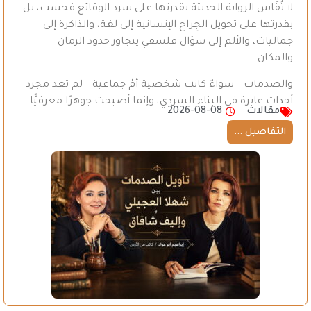
لا تُقَاس الرواية الحديثة بقدرتها على سرد الوقائع فحسب، بل
بقدرتها على تحويل الجِراح الإنسانية إلى لغة، والذاكرة إلى
جماليات، والألم إلى سؤال فلسفي يتجاوز حدود الزمان
والمكان.
والصدمات _ سواءٌ كانت شخصية أمْ جماعية _ لم تعد مجرد
أحداث عابرة في البناء السردي، وإنما أصبحت جوهرًا معرفيًّا…
مقالات
2026-08-08
التفاصيل ...