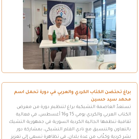
براغ تحتضن الكتاب الكردي والعربي في دورة تحمل اسم
محمد سيد حسين
تستعدّ العاصمة التشيكية براغ لتنظيم دورة من معرض
الكتاب العربي والكردي يومي 15 و16 أغسطس، في فعالية
ثقافية تنظمها الجالية الكردية السورية في جمهورية التشيك
بالتعاون والتنسيق مع نادي القلم التشيكي، بمشاركة دور
نشر كردية وكتّاب من عدة بلدان، في تظاهرة تسعى إلى تعزيز