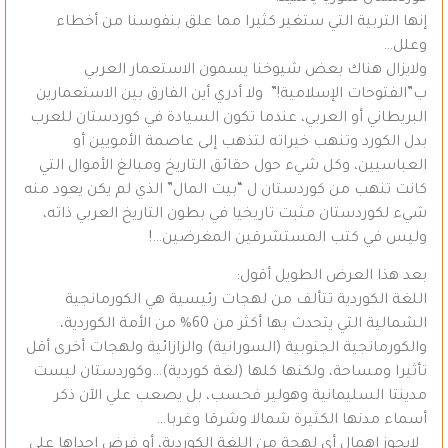
إنها التربية التي ستغير كثيرا مما علق بنفوسنا من أخطاء
وعلل…
ولايزال هناك بعض شيوخنا يسمون الاستعمار العربي
ب”الفتوحات الإسلامية!” ولا أدري أين الفارق بين الاستعمارين
البريطاني أو العربي، عندما تكون السيادة في كوردستان للعرب
بدل الكورد وتنهب خيراته لتذهب إلى عاصمة الأمويين أو
العباسيين، وكل شيء حول حقائق التاريخ ومبالغ الأموال التي
كانت تنهب من كوردستان ل “بيت المال” الذي لم يكن يعود منه
شيء لكوردستان مثبت تاريخيا في بطون التاريخ العربي ذاته،
وليس في كتب المستشرقين المغرضين…!
بعد هذا العرض الطويل أقول:
اللغة الكوردية تتألف من لهجات رئيسية هي الكورمانجية
الشمالية التي يتحدث بها أكثر من 60% من الأمة الكوردية،
والكورمانجية الجنوبية (السورانية) والزازائية ولهجات أخرى أقل
تأثيرا ومساحة، ولكنها كلها (لغة كوردية)…وكوردستان ليست
مدينتا السليمانية وهولير فحسب، بل يصعب علي الآن ذكر
أسماء مدنها الكثيرة شمالا وشرقا وغربا…
لايجوز اهمال أي لهجة من اللغة الكوردية، أو فرض احداها على