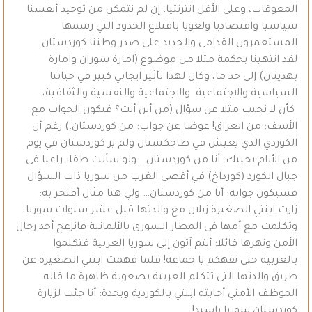
المعوقات، وعلى الأقل انترنتيا، إن لم نتمكن من توحيد أنفسنا
سياسيا واقتصاديا ولغويا باقتلاع الحدود التي رسمها
المستعمرون القدامى والجديد على صدر وطننا كوردستان.
لقد انتهينا بحكمة مثلا من موضوع (امارة سوران وامارة
بهدينان) إلى حد ما، وكان لهذا تأثير ايجابي كبير في حياتنا
السياسية والاجتماعية والاجتماعية والنفسية والثقافية،
كأن لا نجيب مثلا عن سؤال (من أين أنت؟ فيكون الجواب مع
الأسف: من العراق! عوضا عن جواب: من كوردستان.) رغم أن
الكوردي الذي يعيش في طاجكستان ولم ير كوردستان في يوم
من الأيام يجيبك: أنا من كوردستان… ولو سألت طفلا راعيا في
جبال الكورد (كورداخ) في أقصى الغرب من سوريا ذات السؤال
فسيكون جوابه: أنا من كوردستان… ولي هنا مثال أفتخر به:
زارت ابنتي الصغيرة زيلان مع والدتها قبل عشر سنوات سوريا،
وتكلمت مع أمها في المطار السوري بالألمانية فانزعج أحد رجال
الأمن ونهرها قائلا: أنتم آتون إلى سوريا العربية فتكلموا
بالعربية حتى نفهكم يا جماعة! فلما فهمت ابنتي الصغيرة عن
طريق والدتها التي تتكلم العربية بصعوبة ظاهرة ما قاله
الموظف الأمني أجابته ابنتي بالكوردية وبحدة: أنا جئت لزيارة
كوردستان سوريا ياسيد!