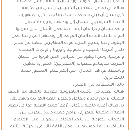
والغرب والشرق لجنوب كوردستان واقامة وعمل بعضهم
هناك في تفاعل اللهجتين الكبيرتين، وأتمنى من حكومة
كوردستان أن تبني مجمعات سكنية لجلب كورد جمهوريات
الاتحاد السوفييتي المنحل إلى وطنهم وكورد باكستان
وأفغانستان وخراسان أيضا…كما فعل الألمان الذين صرفوا
أموالا طائلة لاعادة ألمان الفولغا إلى وطنهم الأم، وكما فعل
اليهود، وكما يشجع العرب عودة المهاجرين منهم من سائر
بلدان أمريكا اللاتينية والجنوبية وأوروبا والولايات المتحدة
وأفريقيا، وحتى اليهود من اسرائيل الذين هربوا من البلدان
العربية سابقا…وجمعيات (المغتربين) السورية شهيرة
وناشطة في هذا المجال…حتى أنهم عدلوا الدستور خدمة
للمهاجرين.
ثالثا- الاستفادة من الاعلام :
هناك العديد من الأقنية التلفزيونية الكوردية، ولكنها مع الأسف
لاتملك برامج لاحياء وتفاعل وتطوير اللغة الكوردية ولهجاتها،
بل هناك أقنية خاصة بالأغاني (رغم أهمية الأغنية حقا في تطوير
اللغة) ، ولكنها تفتقر إلى برامج معدة جيدة للتقريب بين
اللهجات الكوردية، بل لاتجد اهتماما باللغويين مثل الاهتمام
بالرياضيين أو الموسيقيين، وكأن اللغة تأتي في المرتبة الثانية