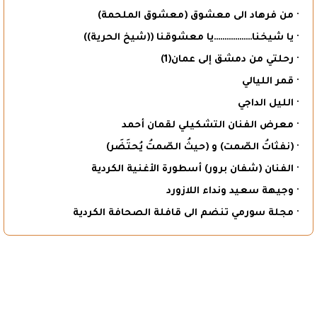
· من فرهاد الى معشوق (معشوق الملحمة)
· يا شيخنا………………يا معشوقنا ((شيخ الحرية))
· رحلتي من دمشق إلى عمان(1)
· قمر الليالي
· الليل الداجي
· معرض الفنان التشكيلي لقمان أحمد
· (نفثاتُ الصّمت) و (حيثُ الصّمتُ يُحتَضَر)
· الفنان (شفان برور) أسطورة الأغنية الكردية
· وجيهة سعيد ونداء اللازورد
· مجلة سورمي تنضم الى قافلة الصحافة الكردية