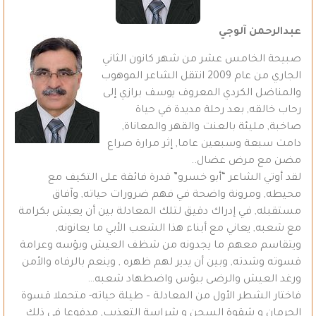
عبدالرحمن آلوجي
صبيحة الخامس عشر من شهر كانون الثاني
الجاري من عام 2009 انتقل الشاعر الموهوب
والمناضل الكردي المعروف يوسف برازي إلى
رحاب خالقه, بعد رحلة مديدة في حياة
صاخبة, مليئة بالعنت والقهر والمعاناة,
دامت سبعة وسبعين عاما, إثر مرارة صراع
مضن مع مرض عضال..
لقد أوتي الشاعر “أبو خسرو” قدرة فائقة على التكيف مع
محيطه, ومرونة واضحة في فهم ضرورات حياته, وآفاق
مستقبله, في إدراك دقيق لتلك المعادلة بين أن يعيش بكرامة
مع شعبه, يعاني مع أبناء هذا الشعب الأبي ما يعانونه,
ويتقاسم معهم ما يجدونه من شظف العيش وبؤسه وعرامة
قسوته وشدته, وبين أن يدير لهم ظهره , وينعم بالرفاه والأمن
ورغد العيش والرضى ببؤس واضطهاد شعبه…
فاختار الشطر الأول من المعادلة – طيلة حياته- متحملا قسوة
الحرمان و شقوة السجن و شراسة التعذيب, مدفوعا في ذلك