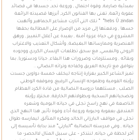
بمبدئية صارمة, وقوة احتمال , وروعة تحد, جسدها في قصائد
عفوية رائعة, تغنى بها الفنانون الكرد, أبرزها قصيدته الرائعة
hebs Û zindan” ” تلك التي أثارت مشاعر الجماهير وألهبت
حسها , ودفعتها إلى مزيد من الإصرار على المطالبة بحقها
المشروع في حياة عزيزة آمنة , بعيدة عن أغلال التمييز , ورهق
العنصرية وممارساتها البغيضة, وأشكال التعذيب والاغتراب
الروحي والنفسي, مع سحق تطلعات الإنسان الكردي ووجوده
وبقائه , ومستلزمات وضرورات هذا البقاء, حياتا ودستوريا, بما
يتوافق مع تاريخه العريق وكفاحه وتراثه النضالي ..
تميز الشاعر الكبير بغزارة إنتاجه ليخلف خمسة دواوين جسدت
رؤيته القومية وطموحه الإنساني الرفيع, وموقفه الوطني
الصلب , مستلهما دروسه النضالية من قادة الكرد العظام
وتضحياتهم السخية وبطولاتهم الخارقة, مختزلا رؤيته
الناصعة في نهج راسخ تجلى في حياته اليومية وشعره
المتدفق بعفوية وحيوية وروعة أداء وقوة تأثير, هذا النهج الذي
تجلى في مواقف البارزاني الخالد وفكره المتألق, ليمارسه طوال
حياته , وفي مدرسته النضالية “البارتي” منذ بداية تأسيسه إلى
آخر لحظة في حياته, لنتذكر – على سبيل المثال لاالحصر- ما