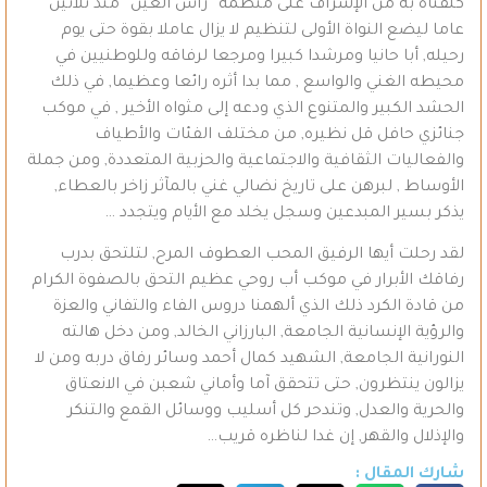
كلفناه به من الإشراف على منظمة “رأس العين” منذ ثلاثين
عاما ليضع النواة الأولى لتنظيم لا يزال عاملا بقوة حتى يوم
رحيله, أبا حانيا ومرشدا كبيرا ومرجعا لرفاقه وللوطنيين في
محيطه الغني والواسع , مما بدا أثره رائعا وعظيما, في ذلك
الحشد الكبير والمتنوع الذي ودعه إلى مثواه الأخير , في موكب
جنائزي حافل قل نظيره, من مختلف الفئات والأطياف
والفعاليات الثقافية والاجتماعية والحزبية المتعددة, ومن جملة
الأوساط , لبرهن على تاريخ نضالي غني بالمآثر زاخر بالعطاء,
يذكر بسير المبدعين وسجل يخلد مع الأيام ويتجدد …
لقد رحلت أيها الرفيق المحب العطوف المرح, لتلتحق بدرب
رفاقك الأبرار في موكب أب روحي عظيم التحق بالصفوة الكرام
من قادة الكرد ذلك الذي ألهمنا دروس الفاء والتفاني والعزة
والرؤية الإنسانية الجامعة, البارزاني الخالد, ومن دخل هالته
النورانية الجامعة, الشهيد كمال أحمد وسائر رفاق دربه ومن لا
يزالون ينتظرون, حتى تتحقق آما وأماني شعبن في الانعتاق
والحرية والعدل, وتندحر كل أسليب ووسائل القمع والتنكر
والإذلال والقهر, إن غدا لناظره قريب…
شارك المقال :