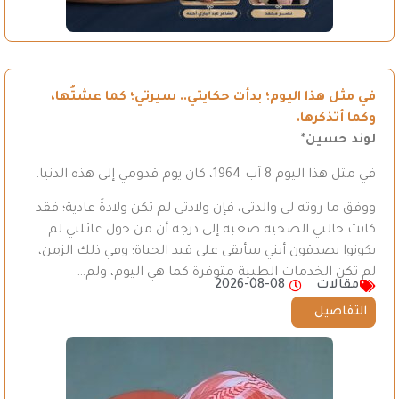
في مثل هذا اليوم؛ بدأت حكايتي.. سيرتي؛ كما عشتُها،
وكما أتذكرها.
لوند حسين*
في مثل هذا اليوم 8 آب 1964، كان يوم قدومي إلى هذه الدنيا.
ووفق ما روته لي والدتي، فإن ولادتي لم تكن ولادةً عادية؛ فقد
كانت حالتي الصحية صعبة إلى درجة أن من حول عائلتي لم
يكونوا يصدقون أنني سأبقى على قيد الحياة؛ وفي ذلك الزمن،
لم تكن الخدمات الطبية متوفرة كما هي اليوم، ولم…
مقالات
2026-08-08
التفاصيل ...