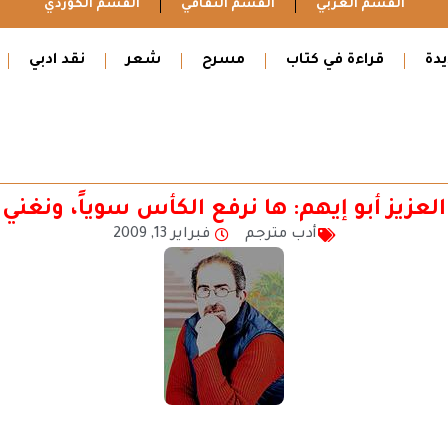
القسم العربي
القسم الثقافي
القسم الكوردي
دة
قراءة في كتاب
مسرح
شعر
نقد ادبي
العزيز أبو إيهم: ها نرفع الكأس سوياً، ونغني 
أدب مترجم
فبراير 13, 2009