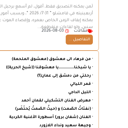
لَمن يمكنه التصديق فقط، أقول، لم أسمع برحيل ال
أربعينيته في قامشلو ”
يمكنه إيقاف الزمن الخاص بعمره، وإقصاء الموت عن
سنين، ولو لقاءات متقطعة،…
مقالات
2026-08-03
التفاصيل ...
· من فرهاد الى معشوق (معشوق الملحمة)
· يا شيخنا………………يا معشوقنا ((شيخ الحرية))
· رحلتي من دمشق إلى عمان(1)
· قمر الليالي
· الليل الداجي
· معرض الفنان التشكيلي لقمان أحمد
· (نفثاتُ الصّمت) و (حيثُ الصّمتُ يُحتَضَر)
· الفنان (شفان برور) أسطورة الأغنية الكردية
· وجيهة سعيد ونداء اللازورد