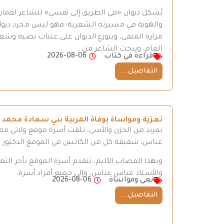
يُشكل ديوان «في الطريق إلى نفسي» للشاعر لقمان 
والهوية في مسيرته الشعرية؛ فهو ليس مجرد ديوان
مرارة المنفى، ويتوزع الديوان على عتبات نصية وش
العام، ويبحث الشاعر من…
قراءة في كتاب
2026-08-06
التفاصيل ...
تعزية ومواساة بوفاة المربية بني سعادة محمد
بمزيد من الحزن والأسى، تلقت أسرة موقع ولاتي مه ن
عباس، شقيقة كل من الكاتبين في الموقع الدكتور
وبهذا المصاب الأليم، تتقدم أسرة الموقع بأحر ال
والأستاذ عباس عباس، وإلى جميع أفراد أسرة…
نعي ومواساة
2026-08-06
التفاصيل ...