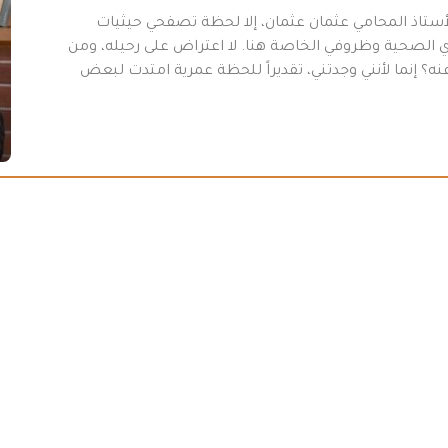
أستاذ المحامي عثمان عثمان، إلا لحظة تصفحي حيثيات
 31-7/ 2026 “، وبسبب أموري الصحية وظروفي الخاصة هنا. لا اعتراض على رحيله، ومن
ه؟ إنما لأنني وجدتني، تقديراً للحظة عمرية امتدت لبعض