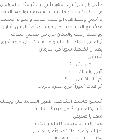
{ أحنّ إلى خبز أمي، وقهوة أمي، وتكبّر فيّا الطفولة يو
في سكينة مساء قامشلو، وسديم شوارعها المغبرة، أ
لا أجدني وسط هذه الوحشة القاتلة والخواء المميت 
عدتُ مع المشيّعين من خزنة مطأطأ الراس، أحاول عب
ووالدتكَ رحلت والمكان خال من ضجيج خطاك
أراك في ليلتك – الشارقوية – منكبٌ على جرعة أخرى من
بعد أن تخبطنا سوياً في اللازمان.
أستاذي
بربكَ من أرثي….؟
أأرثي والدتكَ ……؟
أم أرثي نفسي……..؟
أم هناكَ أموراً أخرى جديرة بالرثاء
أتسلق هامتكَ الشاهقة، لأقبل الشامة على وجنتكَ
لأشاركك أحزانكَ في غربتكَ القاتلة
مهلاً يا صديقي
فما زالت لنا فسحة للحلم والبكاء
أعزيكَ، وأعزي عائلتك، وأعزي نفسي