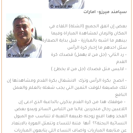
سيامند ميرزو- امارات
بعض إن اتفق الجميع (الشلة) اللقاء في
المكان والزمان لمشاهدة المباراة وفيما
بينهم ما اشبه بالمبارزة – قبل بداية الصفارة
سئل احدهم ما إخبار كرة الرأس
– رد الثاني- (جل من لا يهمل) قصدك كرة
القدم
– لاليس مثل قصدك (جل من لا يخطئ )
– انصح بكرة الرأس وترك الانشغال بكرة القدم ومشاهدتها إن
تلك مضيعة للوقت الثمين التي يجب شغله بالعلم والعمل
النافع
– موقفك هذا من كرة القدم يذكرني بالداعية الذي ادعى إن
اللاعبين رجال متجردين غالبا من اللباس الساتر ويبدو بعض
الفخذ وهذا اقنع زوجته طبيعة اللعبة لا تتناسب مع الميول
النسائية البحتة؟؟ أنها فتنة للنساء وتتمثل العورة بالابتعاد
عن متابعة المباريات واضاف النساء اللي يتابعون المباريات