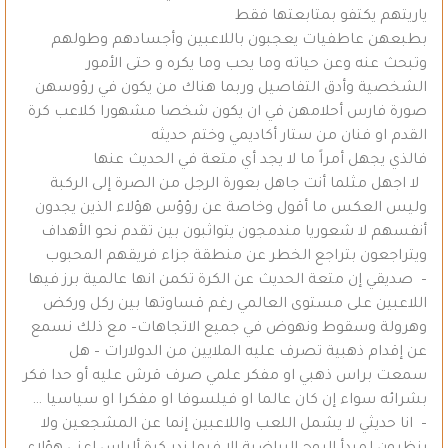
ياريتهم يكتفو بمتابعتها فقط
بطبعهن عاطفيات يعجبون باللاعبين وأجسادهم وطولهم
وتبحث عنه وعن حياته وما يحب وما يكره و حتى الأمور
الشخصية وأدق التفاصيل وربما هناك من يكون في رؤوسهن
صورة فارس أحلامهن في ان يكون شخصا مشهورا كلاعب كرة
القدم او فنان من ستار أكاديمي وختم حديثه
فالذي يجهل أمراً ما لا يجد أي متعة في الحديث عنها
لا اجهل مثلما أنت جاهل بعورة الرجل من الصرة إلى الركبة
وليس العكس ما أقول وخاصة عن رؤؤس هؤلاء الذين يجدون
أنفسهم لا شعوريا مندمجون يتواثبون بين تقدم نحو الأهداف
ويتراجعون بتراجع الخطر عن منطقة جزاء فريقهم المحبوب
– صديقي إن متعة الحديث عن الكرة تكمن انها عالمية برز فيها
اللاعبين على مستوى العالمي رغم قساوتها بين ركل وركض
وهرولة وسقوط ونهوض في جميع الاتجاهات– مع ذلك نسمع
عن إقدام ذهبية تصرف عليه الملايين من الدولارات – هل
سمعت براس ذهبي او مفكر علمي صرف قرش عليه أو حدا فكر
بشرائه سواء إن كان عالما او فيلسوفا او مفكرا او سياسيا …
– انا حديثي لا يشمل اللعب واللاعبين إنما عن المشجعين ولا