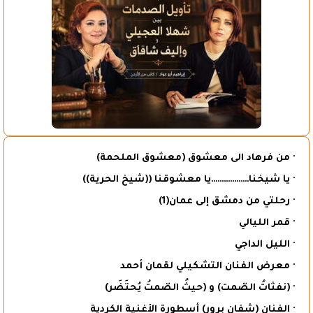
· من فرهاد الى معشوق (معشوق الملحمة)
· يا شيخنا………………يا معشوقنا ((شيخ الحرية))
· رحلتي من دمشق إلى عمان(1)
· قمر الليالي
· الليل الداجي
· معرض الفنان التشكيلي لقمان أحمد
· (نفثاتُ الصّمت) و (حيثُ الصّمتُ يُحتَضَر)
· الفنان (شفان برور) أسطورة الأغنية الكردية