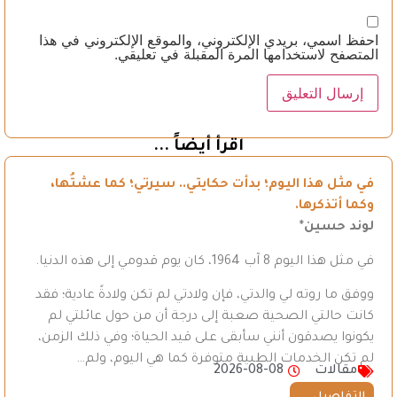
احفظ اسمي، بريدي الإلكتروني، والموقع الإلكتروني في هذا
المتصفح لاستخدامها المرة المقبلة في تعليقي.
اقرأ أيضاً ...
في مثل هذا اليوم؛ بدأت حكايتي.. سيرتي؛ كما عشتُها،
وكما أتذكرها.
لوند حسين*
في مثل هذا اليوم 8 آب 1964، كان يوم قدومي إلى هذه الدنيا.
ووفق ما روته لي والدتي، فإن ولادتي لم تكن ولادةً عادية؛ فقد
كانت حالتي الصحية صعبة إلى درجة أن من حول عائلتي لم
يكونوا يصدقون أنني سأبقى على قيد الحياة؛ وفي ذلك الزمن،
لم تكن الخدمات الطبية متوفرة كما هي اليوم، ولم…
مقالات
2026-08-08