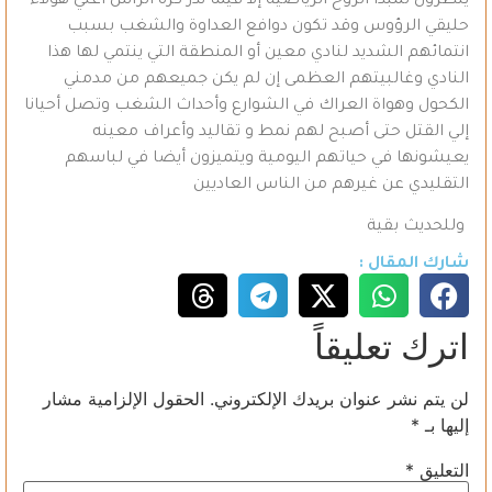
ينظرون لمبدأ الروح الرياضية إلا فيما ندر كرة ألراس اعني هؤلاء
حليقي الرؤوس وقد تكون دوافع العداوة والشغب بسبب
انتمائهم الشديد لنادي معين أو المنطقة التي ينتمي لها هذا
النادي وغالبيتهم العظمى إن لم يكن جميعهم من مدمني
الكحول وهواة العراك في الشوارع وأحداث الشغب وتصل أحيانا
إلي القتل حتى أصبح لهم نمط و تقاليد وأعراف معينه
يعيشونها في حياتهم اليومية ويتميزون أيضا في لباسهم
التقليدي عن غيرهم من الناس العاديين
وللحديث بقية
شارك المقال :
اترك تعليقاً
لن يتم نشر عنوان بريدك الإلكتروني.
الحقول الإلزامية مشار
إليها بـ
*
التعليق
*