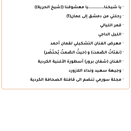
· يا شيخنا………………يا معشوقنا ((شيخ الحرية))
· رحلتي من دمشق إلى عمان(1)
· قمر الليالي
· الليل الداجي
· معرض الفنان التشكيلي لقمان أحمد
· (نفثاتُ الصّمت) و (حيثُ الصّمتُ يُحتَضَر)
· الفنان (شفان برور) أسطورة الأغنية الكردية
· وجيهة سعيد ونداء اللازورد
· مجلة سورمي تنضم الى قافلة الصحافة الكردية