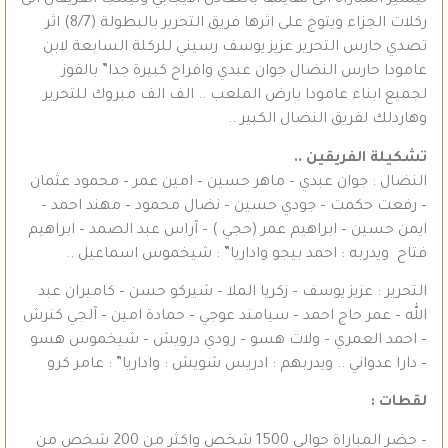
ليسير المباراة الى نهايتها بالتعادل الايجابي وليلتجا الفريقان الى
ركلات الجزاء ويتوج على اثرها فريق التحرير بالبطولة (8/7) اثر
تصدي حارس التحرير عزيز يوسف رسيني للركلة السابعة لابن
عامودا حارس النضال جوان عبدي وافراح كبيرة جدا” بالفوز
لجميع ابناء عامودا بارض الملعب .. الف الف مبروك للتحرير
وهاردلك لفريق النضال الكبير ..
تشكيلة الفريقين ..
النضال : جوان عبدي – ماهر حسين – امين عمر – محمود عثمان
– رفعت حكمت – جودي حسين – نضال محمود – مهند احمد –
ايمن حسين – ابراهيم عمر (حجي ) – آراس عبد الصمد – ابراهيم
فتاح ويدربه : احمد بيجو واداريا” : شيخموس اسماعيل ..
التحرير : عزيز يوسف – زكريا الملا – شيركو حسن – كاميران عبد
الله – عمر حاج احمد – سيامند عوجي – حمادة امين – آلجي كنرش
– احمد العمري – ولات هسو – رودي درويش – شيخموس هسو
– دارا عدواني .. ويدربهم : ادريس شويش : واداريا” : عامر كرو
لقطات :
– حضر المباراة حوالي 1500 شخص واكثر من 200 شخص من