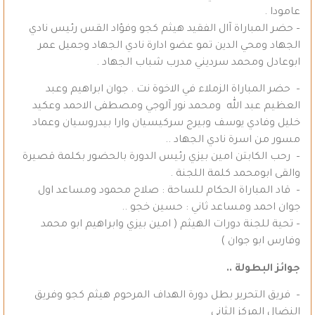
عامودا .
– حضر المباراة آال الفقيد هيثم كجو وفؤاد القس رئيس نادي
الجهاد ومحي الدين تمو عضو ادارة نادي الجهاد وجميل عمر
ابوعادل ومحمد سرديني مدرب شباب الجهاد .
– حضر المباراة الزملاء في الاخوة نت . جوان ابراهيم وعبد
العظيم عبد الله ومحمد نور آلوجي ومصطفى الاحمد وعكيد
خليل وفادي يوسف وبيرج سركيسيان وارا بيدروسيان وعماد
مسور من اسرة نادي الجهاد ..
– رحب الكابتن امين بيزي رئيس الدورة بالحضور بكلمة قصيرة
والقى ابومحمد كلمة اللجنة .
– قاد المباراة الحكام للساحة : صلاح محمود ومساعد اول
جوان احمد ومساعد ثاني : حسين خجو ..
– تحية للجنة دورات الهيثم ( امين بيزي وابراهيم ابو محمد
وفارس ابو جوان )
جوائز البطولة ..
– فريق التحرير بطل دورة الهداف المرحوم هيثم كجو وفريق
النضال المركز الثاني