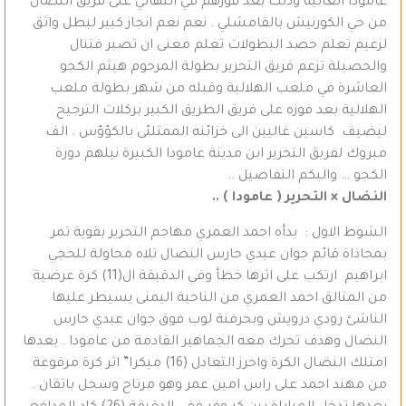
عامودا الغالية وذلك بعد فوزهم في النهائي على فريق النضال
من حي الكورنيش بالقامشلي . نعم نعم انجاز كبير لبطل واثق
لزعيم تعلم حصد البطولات تعلم معنى ان تصبر فتنال
والحصيلة تزعم فريق التحرير بطولة المرحوم هيثم الكجو
العاشرة في ملعب الهلالية وقبله من شهر بطولة ملعب
الهلالية بعد فوزه على فريق الطريق الكبير بركلات الترجيح
ليضيف كاسين غاليين الى خزائنه الممتلئى بالكؤؤس . الف
مبروك لفريق التحرير ابن مدينة عامودا الكبيرة نيلهم دورة
الكجو … واليكم التفاصيل ..
النضال × التحرير ( عامودا ) ..
الشوط الاول : بدأه احمد العمري مهاجم التحرير بقوية تمر
بمحاذاة قائم جوان عبدي حارس النضال تلاه محاولة للحجي
ابراهيم ارتكب على اثرها خطأ وفي الدقيقة ال(11) كرة عرضية
من المتالق احمد العمري من الناحية اليمنى يسيطر عليها
الناشئ رودي درويش وبحرفنة لوب فوق جوان عبدي حارس
النضال وهدف تحرك معه الجماهير القادمة من عامودا . بعدها
امتلك النضال الكرة واحرز التعادل (16) مبكرا” اثر كرة مرفوعة
من مهند احمد على راس امين عمر وهو مرتاح وسجل باتقان .