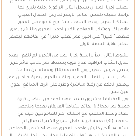
بعدها تدخل المباراة بين كر وفر ففي الدقيقة (26) كاد المدافع
الصلب زكريا الملا ان يسجل الثاني اثر كورة ركنية ينبري لها
براسه جميلة تلمس القائم الايسر لحارس النضال العبدي
ليمتلك التحرير وسط الملعب حيث نوع لاعبوه من العمق
والاطراف ووشكل المهاجم الكبير احمد العمري والناشئ رودي
ضغطا” كبيرا” على امين عمر تعذب كثيرا” في ايقافهم ليصفر
الحكم نهاية الحصة الاولى …
الشوط الثاني : بدأ براسية زكريا الملا من التحرير لم تنفع ، بعده
البديل الشاب ابراهيم فتاح قوية يسددها تمر بجانب قائم عزيز
رسيني حارس التحرير وفي الدقيقة (14) وبغفلة من دفاعات
النضال ينسل الثعلب العمري وينفرد بالمرمى يعرقله امين عمر
ليصفر الحكم عن ركلة مباشرة وطرد على اثرها المدافع القوي
امين عمر .
وفي الدقيقة العشرون يسدد مهند احمد من النضال كورة
جميلة تمر بمحاذاة القائم ليتباطأ الفريقان بعدها وتنحصر
اللقاء وسط الملعب مع امتلاك اكبر للعاموديين حيث في
الدقيقة (31) معمة كروية داخل المربع الكبير للنضال لم
يستغلها آلجي كنرش واحمد العمري وسط اهات من الجماهير