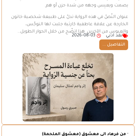
يصمت ويعبِس وجهه من شدة حزن أو هم.
عنوان النّصّ في هذه الرواية تدلّ على طبيعة شخصية خاتون
الخارجة عن علاقة عاطفية كارثية جلبت لها التوجّس،
والعبوس من الآخرين. هذا اتضّح من خلال الحوار الطويل…
نقد ادبي
2026-08-03
التفاصيل ...
· من فرهاد الى معشوق (معشوق الملحمة)