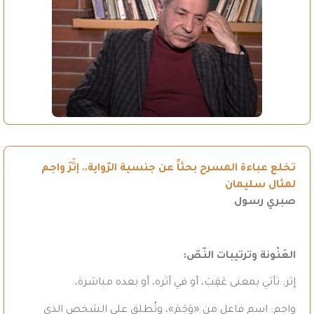
تخلع عباءة المسرح بحثاً عن جنسية الرّواية.. إثَرَ واجم
لمثال سليمان
صبري رسول
العَنْونة وترتيبات النّصّ
:
إثر: تأتي بمعنى عَقِبَ، أو في أثره، أو بعده مباشرة،.
واجم: اسم فاعل من «وَجَمَ»، وتُطلق على الشخص الذي