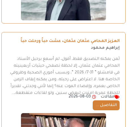
العزيز المحامي عثمان عثمان، عشت حباً ورحلت حباً
إبراهيم محمود
لَمن يمكنه التصديق فقط، أقول، لم أسمع برحيل الأستاذ
المحامي عثمان عثمان، إلا لحظة تصفحي حيثيات أربعينيته
في قامشلو ” 31-7/ 2026 “، وبسبب أموري الصحية وظروفي
الخاصة هنا. لا اعتراض على رحيله، ومن يمكنه إيقاف الزمن
الخاص بعمره، وإقصاء الموت عنه؟ إنما لأنني وجدتني، تقديراً
للحظة عمرية امتدت لبعض سنين، ولو لقاءات متقطعة،…
مقالات
2026-08-03
التفاصيل ...