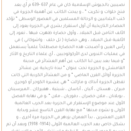
نصيبين بالجيوش الإسلامية كان في عام 637 -639 م أي بعد
فتح حلوات و تكريت “ ، و يبحث الكاتب عن أهمية الجزيرة في
كتب البلدانيين و الرحالة المسلمين في العصور الوسطى “ تؤكد
المصادر التاريخية أن أول استقرار بشري في الجزيرة يعود إلى
الألف الثامن قبل الميلاد ، وأول حضارة ظهرت فيها ، تعود إلى
الألفية قبل الميلاد ، وهي حضارة ( تل حلف : واشوكاني ) في
رأس العين و أصبحت هذه الحضارة مصطلحاً علمياً يستعمل
في عمليات التدوين لدى الأركولوجيين ، أي علماء التاريخ و الآثار
“و فيما بعد يبين لنا الكاتب عن أهم العشائر في مدينة
القامشلي و الجزيرة تحت عنوان “ نبذة تاريخية عن عشائر
الجزيرة أوائل القرن الماضي “ و من العشائر الكردية التي كانت
تقطن الجزيرة أنذاك و مازالت “ هي عشيرة الكوجر أو كوجري
ميران ، هسنان ، أليان ، أباسان ، شيتية ، هفيركان ، الميرسينان
، بوبلانان ، ملان خضران ، دقوريان ، ملان “ ،و في نهاية الفصل
الأول عند موضوع الإستقرار في الجزيرة بعد الحرب العالمية
الأولى و نشوء مدنها “ مع نهاية القرن التاسع عشر وبداية
القرن العشرين ، بدأ العمران يزدهر في الجزيرة مرة أخرى ، و
بشكل خاص بعد الحرب العالمية الأولى (1914- 1918) وبعد أن تم