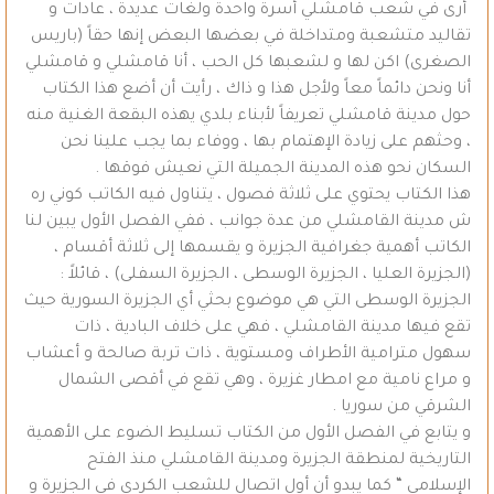
أرى في شعب قامشلي أسرة واحدة ولغات عديدة ، عادات و
تقاليد متشعبة ومتداخلة في بعضها البعض إنها حقاً (باريس
الصغرى) اكن لها و لشعبها كل الحب ، أنا قامشلي و قامشلي
أنا ونحن دائماً معاً ولأجل هذا و ذاك ، رأيت أن أضع هذا الكتاب
حول مدينة قامشلي تعريفاً لأبناء بلدي يهذه البقعة الغنية منه
، وحثهم على زيادة الإهتمام بها ، ووفاء بما يجب علينا نحن
السكان نحو هذه المدينة الجميلة التي نعيش فوقها .
هذا الكتاب يحتوي على ثلاثة فصول ، يتناول فيه الكاتب كوني ره
ش مدينة القامشلي من عدة جوانب ، ففي الفصل الأول يبين لنا
الكاتب أهمية جغرافية الجزيرة و يقسمها إلى ثلاثة أقسام ،
(الجزيرة العليا ، الجزيرة الوسطى ، الجزيرة السفلى) ، قائلاً :
الجزيرة الوسطى التي هي موضوع بحثي أي الجزيرة السورية حيث
تقع فيها مدينة القامشلي ، فهي على خلاف البادية ، ذات
سهول مترامية الأطراف ومستوية ، ذات تربة صالحة و أعشاب
و مراع نامية مع امطار غزيرة ، وهي تقع في أقصى الشمال
الشرقي من سوريا .
و يتابع في الفصل الأول من الكتاب تسليط الضوء على الأهمية
التاريخية لمنطقة الجزيرة ومدينة القامشلي منذ الفتح
الإسلامي “ كما يبدو أن أول اتصال للشعب الكردي في الجزيرة و