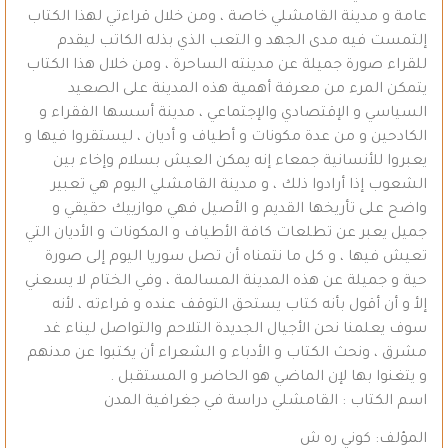
عامة و مدينة القامشلي خاصة ، ومن خلال قراءتي لهذا الكتاب
إلتمست فيه مدى الجهد و التعب الذي بذله الكاتب ليقدم
للقراء صورة جميلة عن مدينته الساحرة ، ومن خلال هذا الكتاب
يتمكن المرء من معرفة أهمية هذه المدينة على الصعيد
السياسي و الإقتصادي والإجتماعي ، مدينة أسسها الفقراء و
الكادحين و من عدة مكونات و أطياف و أديان ، ليستقروا فيها و
يعبروا للأنسانية جمعاء إنه يمكن العيش بسلام وإخاء بين
الشعوب إذا أرادوا ذلك ، و مدينة القامشلي اليوم هي تعبير
واضح على تأريخها القديم و الأصيل فهي موازييك حقيقي و
جميل يعبر عن تطلعات كافة الأطياف و المكونات و الأديان التي
تعيش فيها ، و كل ما نتمناه أن تصل سوريا اليوم إلى صورة
حية و جميلة عن هذه المدينة المسالمة ، وفي الختام لا يسعني
إلأ و أن أقول بأنه كتاب يستحق التوقف عنده و قراءته ، لأنه
سوف يعلمنا نحن الأجيال الجديدة التلاحم والتواصل ليناء غد
مشرق ، ونحث الكتاب و الأدباء و الشعراء أن يكتبوا عن مدنهم
و يتغنوا بها لإن الماضي هو الحاضر و المستقبل .
اسم الكتاب : القامشلي دراسة في جغرافية المدن
المؤلف: كوني ره ش