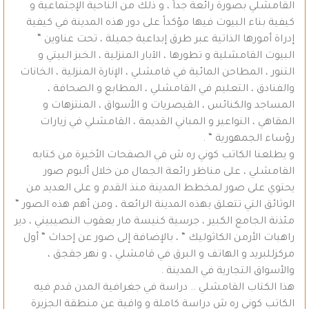
القامشلي بصورة رائعة جداً ، و ذلك من الناحية الإجتماعية و
كيفية بناء البيوت فيها مؤكداً على دور هذه المدينة في كيفية
إدراة أمورها الذاتية عبر طرق إبداعية جميلة ، تحت عناوين “
البيوت القامشلية و تطورها ، الآبار المنزلية ، الخبز البيتي و
التنور ، المطاحن المائية في قامشلي ، الإنارة المنزلية ، الخانات
والفنادق ، التعليم في القامشلي ، المطابع و الصحافة ،
المساجد والكنائس ، القيصريات و الأسواق ، المنتزهات و
المقاهي ، النواعير و المباني القديمة ، القامشلي في زيارات
رؤساء الجمهورية “ .
و يطلعنا الكاتب كوني ره ش في الصفحات الأخيرة من كتابه
القامشلي ، على مناظر رائعة الجمال من خلال ألبوم صور
يحتوي على صور لمخطط المدينة منذ القدم و على العديد من
الوثائق التي تتعلق بهذه المدينة الرائعة ، ومن أهم هذه الصور “
مئذنة الجامع الكبير ، جرسية كنيسة مار يعقوب النصيبيني ، دير
راهبات الأرمن الكاثوليك “ ، بالإضافة إلى صور عن إحداث “ أول
مركزللبريد و الهاتف و البرق في قامشلي ، و نهر جقجق ،
والأسواق التجارية في المدينة .
هذا الكتاب القامشلي .. دراسة في جغرافية المدن قدم فيه
الكاتب كوني ره ش دراسة كاملة و وافية عن منطقة الجزيرة