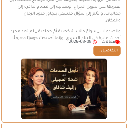
لا تُقَاس الرواية الحديثة بقدرتها على سرد الوقائع فحسب، بل
بقدرتها على تحويل الجِراح الإنسانية إلى لغة، والذاكرة إلى
جماليات، والألم إلى سؤال فلسفي يتجاوز حدود الزمان
والمكان.
والصدمات _ سواءٌ كانت شخصية أمْ جماعية _ لم تعد مجرد
أحداث عابرة في البناء السردي، وإنما أصبحت جوهرًا معرفيًّا…
مقالات
2026-08-08
التفاصيل ...