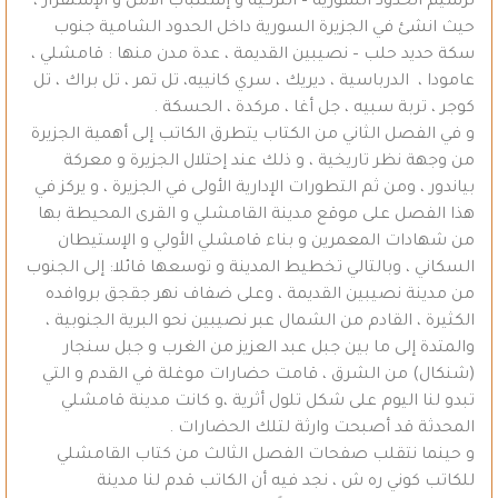
ترسيم الحدود السورية – التركية و إستتباب الأمن و الإستقرار ،
حيث انشئ في الجزيرة السورية داخل الحدود الشامية جنوب
سكة حديد حلب – نصيبين القديمة ، عدة مدن منها : قامشلي ،
عامودا ، الدرباسية ، ديريك ، سري كانييه، تل تمر ، تل براك ، تل
كوجر ، تربة سبيه ، جل أغا ، مركدة ، الحسكة .
و في الفصل الثاني من الكتاب يتطرق الكاتب إلى أهمية الجزيرة
من وجهة نظر تاريخية ، و ذلك عند إحتلال الجزيرة و معركة
بياندور ، ومن ثم التطورات الإدارية الأولى في الجزيرة ، و يركز في
هذا الفصل على موقع مدينة القامشلي و القرى المحيطة بها
من شهادات المعمرين و بناء قامشلي الأولي و الإستيطان
السكاني ، وبالتالي تخطيط المدينة و توسعها قائلا: إلى الجنوب
من مدينة نصيبين القديمة ، وعلى ضفاف نهر جقجق بروافده
الكثيرة ، القادم من الشمال عبر نصيبين نحو البرية الجنوبية ،
والمتدة إلى ما بين جبل عبد العزيز من الغرب و جبل سنجار
(شنكال) من الشرق ، قامت حضارات موغلة في القدم و التي
تبدو لنا اليوم على شكل تلول أثرية ،و كانت مدينة قامشلي
المحدثة قد أصبحت وارثة لتلك الحضارات .
و حينما نتقلب صفحات الفصل الثالث من كتاب القامشلي
للكاتب كوني ره ش ، نجد فيه أن الكاتب قدم لنا مدينة