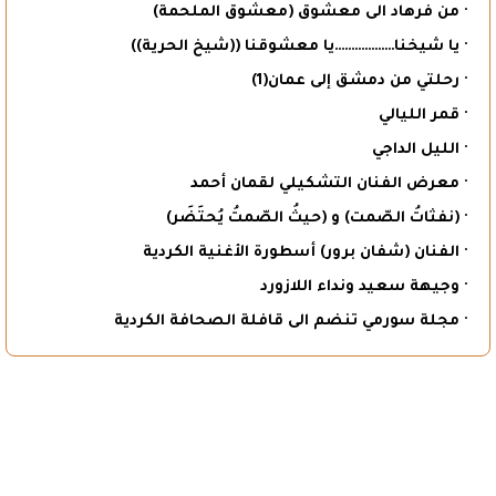
· من فرهاد الى معشوق (معشوق الملحمة)
· يا شيخنا………………يا معشوقنا ((شيخ الحرية))
· رحلتي من دمشق إلى عمان(1)
· قمر الليالي
· الليل الداجي
· معرض الفنان التشكيلي لقمان أحمد
· (نفثاتُ الصّمت) و (حيثُ الصّمتُ يُحتَضَر)
· الفنان (شفان برور) أسطورة الأغنية الكردية
· وجيهة سعيد ونداء اللازورد
· مجلة سورمي تنضم الى قافلة الصحافة الكردية