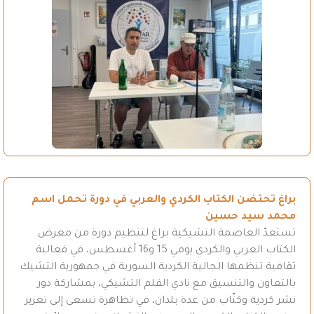
براغ تحتضن الكتاب الكردي والعربي في دورة تحمل اسم
محمد سيد حسين
تستعدّ العاصمة التشيكية براغ لتنظيم دورة من معرض
الكتاب العربي والكردي يومي 15 و16 أغسطس، في فعالية
ثقافية تنظمها الجالية الكردية السورية في جمهورية التشيك
بالتعاون والتنسيق مع نادي القلم التشيكي، بمشاركة دور
نشر كردية وكتّاب من عدة بلدان، في تظاهرة تسعى إلى تعزيز