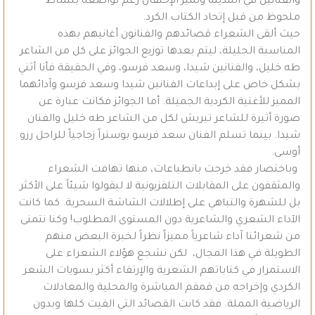
والفنانين في المدينة وتميز الإحتفال رغم تواضعه بنشاط
ملحوظ من قبل إتحاد الكتاب الكرد.
حيث ألقى الشعراء قصائدهم والفنانون أغانيهم بهذه
المناسبة الجليلة، ليتم بعدها توزيع الجوائز على كل من الشاعر
طه خليل، والفنانين شيدا، وسعد فرسو، وفي الحقيقة فأنا أثني
بشكل خاص على إبداعات الفنانين شيدا وسعد فرسو وآدائهما
المميز للأغنية الكردية الجميلة. أما الجوائز فكانت عبارة عن
صورة أثيرة للشاعر تيريش لكل من الشاعر طه خليل والفنان
شيدا. بينما تسلم الفنان سعد فرسو بوستراً زجاجياً للراحل رزو
أوسى.
وباختصار فقد خرجت بانطباعات، منها تهافت الشعراء
والمثقفون على المقابلات التلفزيونية لا ليقولوا شيئاً على الأكثر
بل للشهرة والتباهي على إطلالات الشاشة السحرية. كما كانت
الآداء الشعري والشاعرية دون المستوى المطلوب! وكنا نتمنى
من شعرائنا آداء شاعرياً مميزاً نظراً لخبرة البعض منهم
الطويلة في هذا المجال، لكن نشجع هؤلاء الشعراء على
الاستمرار في كتاباتهم الشعرية والإرتقاء أكثر بسويات الشعر
الكردي وإخراجه من قمقم المباشرة والمحلية والمعادلات
الرياضية المملة. فقد كانت القصائد التي القيت كلها وبدون