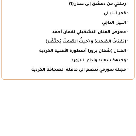
· رحلتي من دمشق إلى عمان(1)
· قمر الليالي
· الليل الداجي
· معرض الفنان التشكيلي لقمان أحمد
· (نفثاتُ الصّمت) و (حيثُ الصّمتُ يُحتَضَر)
· الفنان (شفان برور) أسطورة الأغنية الكردية
· وجيهة سعيد ونداء اللازورد
· مجلة سورمي تنضم الى قافلة الصحافة الكردية