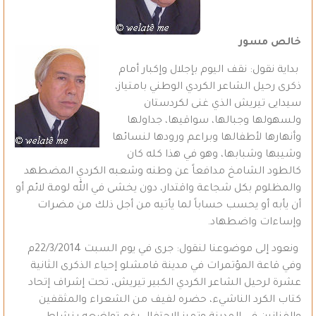
خالص مسور
بداية نقول: نقف اليوم بإجلال وإكبار أمام
ذكرى رحيل الشاعر الكردي الوطني بامتياز،
سيدايى تيريش الذي غنى لكردستان
ولسهولها وجبالها، سواقيها، جداولها
وأنهارها لأطفالها وبراعم ورودها لنسائها
وشيبها وشبابها، وهو في هذا كله كان
كالطود الشامخ مدافعاً عن وطنه وشعبه الكردي المضطهد
والمظلوم بكل شجاعة واقتدار، دون يخشى في الله لومة لائم أو
أن يأبه أو يحسب حساباً لما يأتيه من أجل ذلك من مضرات
وإساءات واضطهاد.
ونعود إلى موضوعنا لنقول: جرى في يوم السبت 22/3/2014م
وفي قاعة المؤتمرات في مدينة قامشلو إحياء الذكرى الثانية
عشرة لرحيل الشاعر الكردي الكبير تيريش، تحت إشراف إتحاد
كتاب الكرد الناشيء، حضره لفيف من الشعراء والمثقفين