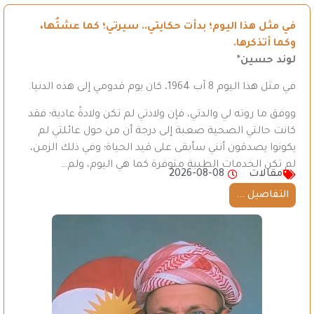
في مثل هذا اليوم؛ بدأت حكايتي.. سيرتي؛ كما عشتُها،
وكما أتذكرها.
لوند حسين*
في مثل هذا اليوم 8 آب 1964، كان يوم قدومي إلى هذه الدنيا.
ووفق ما روته لي والدتي، فإن ولادتي لم تكن ولادةً عادية؛ فقد
كانت حالتي الصحية صعبة إلى درجة أن من حول عائلتي لم
يكونوا يصدقون أنني سأبقى على قيد الحياة؛ وفي ذلك الزمن،
لم تكن الخدمات الطبية متوفرة كما هي اليوم، ولم…
مقالات
2026-08-08
التفاصيل ...