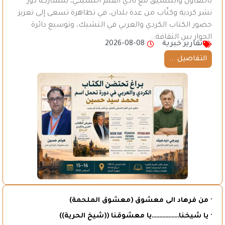
بالتعاون والتنسيق مع نادي القلم التشيكي، بمشاركة دور
نشر كردية وكتّاب من عدة بلدان، في تظاهرة تسعى إلى تعزيز
حضور الكتاب الكردي والعربي في التشيك، وتوسيع دائرة
الحوار بين الثقافة…
تقارير خبرية
2026-08-08
التفاصيل ...
· من فرهاد الى معشوق (معشوق الملحمة)
· يا شيخنا………………يا معشوقنا ((شيخ الحرية))