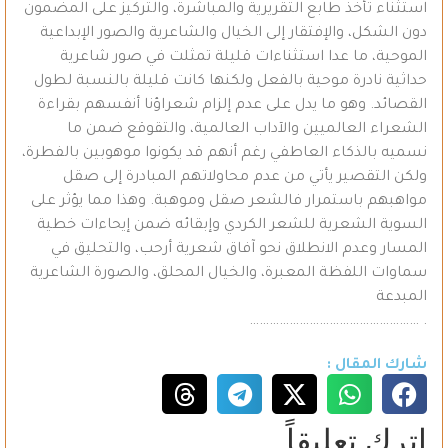
استثناء تأخذ طابع التقريرية والمباشرة، والتركيز على المضمون
دون الشكل، والإفتقار إلى الخيال والشاعرية والصور الإبداعية
الموحية، ما عدا استثناءات قليلة تمثلت في صور شاعرية
حداثية نادرة موحية بالفعل ولكنها كانت قليلة بالنسبة لطول
القصائد. وهو ما يدل على عدم إلزام شعراؤنا أنفسهم بقراءة
الشعراء العالميين والآداب العالمية، والتقوقع ضمن ما
نسميه بالذكاء العاطفي رغم أنهم قد يكونوا موهوبين بالفطرة،
ولكن التقصير يأتي من عدم محاولاتهم المبادرة إلى صقل
مواهبهم باستمرار فالشعر صقل وموهبة. وهذا مما يؤثر على
السوية الشعرية للشعر الكردي وإبقائه ضمن إيحاءات خطية
المسار وعدم الانطلاق نحو آفاق شعرية أرحب، والتحليق في
سماوات اللفظة المعبرة، والخيال المحلق، والصورة الشاعرية
المبدعة
. ……………………………………………
شارك المقال :
اترك تعليقاً