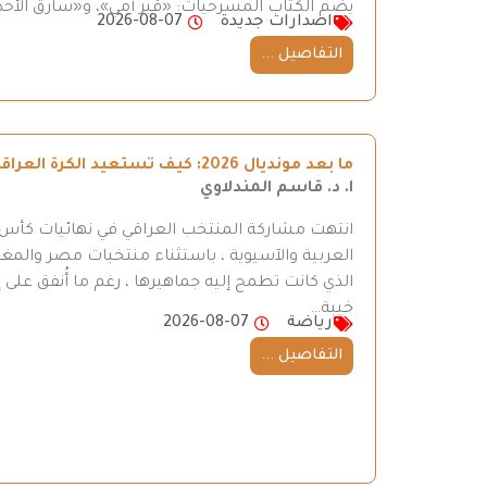
يضم الكتاب المسرحيات: «قبر أمي»، و«سارق الأحذ
اصدارات جديدة
2026-08-07
التفاصيل ...
ما بعد مونديال 2026: كيف تستعيد الكرة العراقية طريقها إلى المنافسة
ا. د. قاسم المندلاوي
العربية والآسيوية ، باستثناء منتخبات مصر والمغر
الذي كانت تطمح إليه جماهيرها ، رغم ما أُنفق على إ
خيبة…
رياضة
2026-08-07
التفاصيل ...