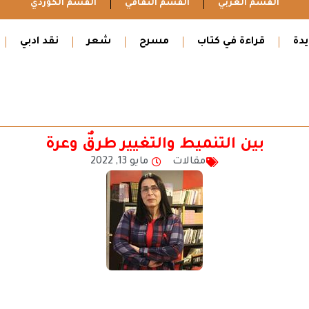
القسم العربي
القسم الثقافي
القسم الكوردي
دة
قراءة في كتاب
مسرح
شعر
نقد ادبي
بين التنميط والتغيير طرقٌ وعرة
مقالات
مايو 13, 2022