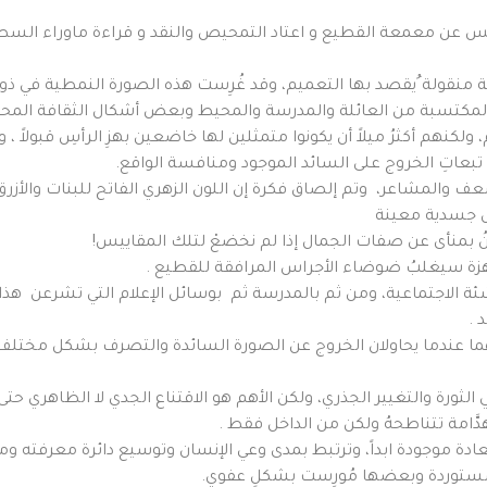
النفس عن معمعة القطيع و اعتاد التمحيص والنقد و قراءة ماوراء السطو
نقولة ُيقصد بها التعميم، وقد غُرِست هذه الصورة النمطية في ذوات
المكتسبة من العائلة والمدرسة والمحيط وبعض أشكال الثقافة المحنط
كنهم أكثرُ ميلاً أن يكونوا متمثلين لها خاضعين بهزِ الرأسِ قبولاً ، 
بعاتِ الخروج على السائد الموجود ومنافسة الواقع.
عف والمشاعر، وتم إلصاق فكرة إن اللون الزهري الفاتح للبنات والأزرق 
س جسدية معينة
بمنأى عن صفات الجمال إذا لم نخضعْ لتلك المقاييس!
اهزة سيغلبُ ضوضاء الأجراس المرافقة للقطيع .
نشئة الاجتماعية، ومن ثم بالمدرسة ثم بوسائل الإعلام التي تشرعن هذا
 .
اهما عندما يحاولان الخروج عن الصورة السائدة والتصرف بشكل مختل
ثورة والتغيير الجذري، ولكن الأهم هو الاقتناع الجدي لا الظاهري حتى ي
َّامة تتناطحهُ ولكن من الداخل فقط .
لعادة موجودة ابداً، وترتبط بمدى وعي الإنسان وتوسيع دائرة معرفته و
 مستوردة وبعضها مُورِست بشكلٍ عفوي.