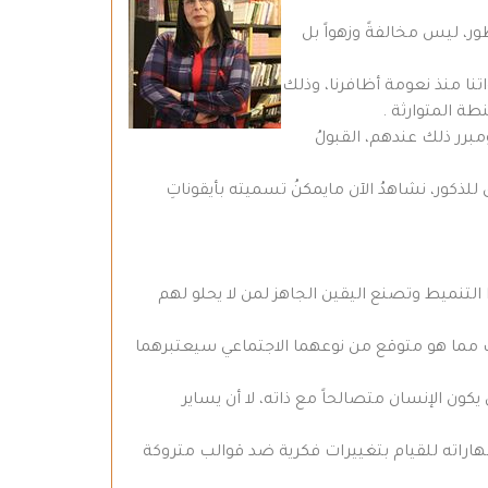
ر، ليس مخالفةً وزهواً بل
نا منذ نعومة أظافرنا، وذلك
ة المتوارثة .
ومبرر ذلك عندهم، القبولُ
للذكور، نشاهدُ الآن مايمكنُ تسميته بأيقوناتِ
 التنميط وتصنع اليقين الجاهز لمن لا يحلو لهم
ف مما هو متوقع من نوعهما الاجتماعي سيعتبرهما
كون الإنسان متصالحاً مع ذاته، لا أن يساير
مهاراته للقيام بتغييرات فكرية ضد قوالب متروكة