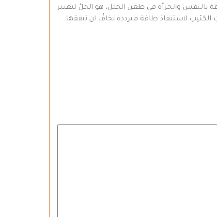
ثقة بالنفس والجرأة في طعن الخلل، هو الحلُ لتغيير
ِ الكئيب لاستنفاذ طاقة مترددة نخافُ ان نتفقها