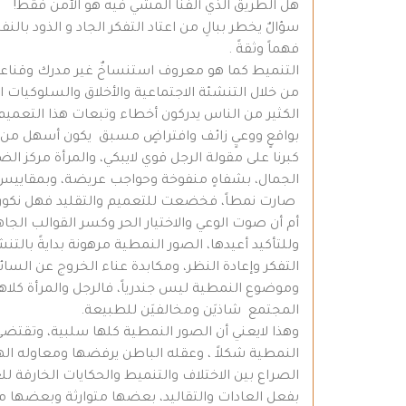
هل الطريق الذي آلفنا المشي فيه هو الآمن فقط!
سؤالٌ يخطر ببالِ من اعتاد التفكر الجاد و الذود ب
فهماً وثقةً .
التنميط كما هو معروف استنساخٌ غير مدرك وقناعة م
من خلال التنشئة الاجتماعية والأخلاق والسلوكيات 
الكثير من الناس يدركون أخطاء وتبعات هذا التعميم، ول
بواقعٍ ووعيٍ زائف وافتراضٍ مسبق يكون أسهل من ت
كبرنا على مقولة الرجل قوي لايبكي، والمرأة مركز الض
الجمال، بشفاهٍ منفوخة وحواجب عريضة، وبمقايي
صارت نمطاً، فخضعت للتعميم والتقليد فهل نكونُ 
أم أن صوت الوعي والاختيار الحر وكسر القوالب الج
وللتأكيد أعيدها، الصور النمطية مرهونة بدايةً بالت
التفكر وإعادة النظر، ومكابدة عناء الخروج عن السائد
وموضوع النمطية ليس جندرياً، فالرجل والمرأة كل
المجتمع شاذيَن ومخالفيَن للطبيعة.
وهذا لايعني أن الصور النمطية كلها سلبية، وتقتضي ال
النمطية شكلاً ، وعقله الباطن يرفضها ومعاوله الهد
الصراع بين الاختلاف والتنميط والحكايات الخارقة ل
بفعل العادات والتقاليد، بعضها متوارثة وبعضها