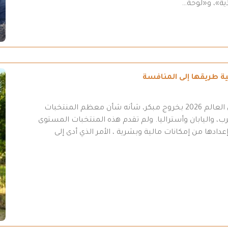
ية»، و«لوحة…
انتهت مشاركة المنتخب العراقي في نهائيات كأس العالم 2026 بخروج مبكر، شأنه شأن معظم المنتخبات
ب، واليابان وأستراليا. ولم تقدم هذه المنتخبات المستوى
عدادها من إمكانات مالية وبشرية ، الأمر الذي أدى إلى