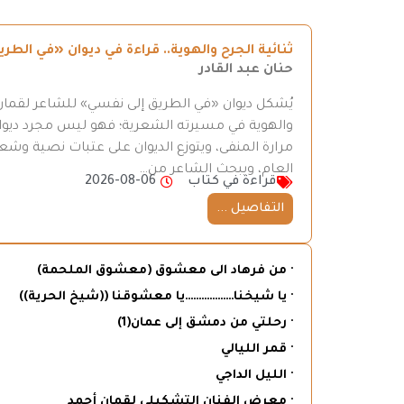
ثنائية الجرح والهوية.. قراءة في ديوان «في ال
حنان عبد القادر
يُشكل ديوان «في الطريق إلى نفسي» للشاعر لقمان 
والهوية في مسيرته الشعرية؛ فهو ليس مجرد ديوان
مرارة المنفى، ويتوزع الديوان على عتبات نصية وش
العام، ويبحث الشاعر من…
قراءة في كتاب
2026-08-06
التفاصيل ...
· من فرهاد الى معشوق (معشوق الملحمة)
· يا شيخنا………………يا معشوقنا ((شيخ الحرية))
· رحلتي من دمشق إلى عمان(1)
· قمر الليالي
· الليل الداجي
· معرض الفنان التشكيلي لقمان أحمد