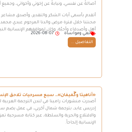
أصالةً عن نفسي، ونيابةً عن إخوتي وأخواتي، وجميع
أتقدم بأسمى آيات الشكر والتقدير، وأصدق مشاعر الع
محنتنا خلال فترة مرض والدنا المرحوم عبدي محم
أهل وأصدقاء وأحبّة، وكان لمواقفهم الإنسانية النبيل
نعي ومواساة
2026-08-07
التفاصيل ...
«أناهيتا وگَميفان»… سبع مسرحيات تلاحق الإن
أصدرت منشورات رامينا في لندن الترجمة العربية ل
إدريس عابد، بترجمة شمال آكريي، في عمل يضم سبع 
والاقتلاع والحرية والسلطة، عبر كتابة مسرحية تمزج
الإنسانية إلحاحاً.