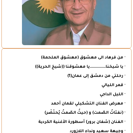
· من فرهاد الى معشوق (معشوق الملحمة)
· يا شيخنا………………يا معشوقنا ((شيخ الحرية))
· رحلتي من دمشق إلى عمان(1)
· قمر الليالي
· الليل الداجي
· معرض الفنان التشكيلي لقمان أحمد
· (نفثاتُ الصّمت) و (حيثُ الصّمتُ يُحتَضَر)
· الفنان (شفان برور) أسطورة الأغنية الكردية
· وجيهة سعيد ونداء اللازورد