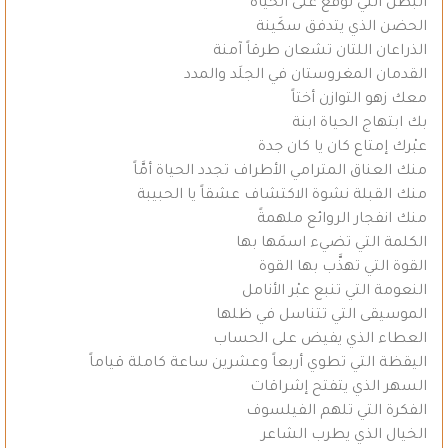
البطن التي توقّع على الحياة
الحضن الذي يتدفق سكَينة
الذراعان اللتان تشعان طرقاً آمنة
القدمان المغروستان في الجلَد والمدد
معك زهو التوازن أختاً
بك ابتهاج الحياة ابنة
عبْرك إمتاع كان يا كان جدة
منك العناق المترامي الأطراف تجدد الحياة أمَّاً
منك القبلة نشوة الاكتشاف عشقاً يا الحبيبة
منك انفجار الروائع ملهمةً
الكلمة التي تضيء اسمَها بها
القوة التي تهذَّب بها القوة
النعومة التي تنبع عبْر الأنامل
الموسيقى التي تتناسل في ظلها
العطاء الذي يفيض على الحساب
اليقظة التي تطوي أربعاً وعشرين ساعة كاملة قياماً
السهر الذي يتفتح إشراقات
الفكرة التي تلهم الفيلسوف
الخيال الذي يطرب الشاعر