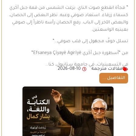
” فجأة انقطع صوت الناي. بزغت الشمس من قمة جبل آكَري
كسماء زرقاء. استعاد صوفي وعيه. نظر البعض إلى الحصان،
والبعض الآخر إلى الباب. رفع الحصان رأسه ناظراً إلى صوفي
بعينيه الواسعتين.
تسلل خوفٌ مجهول إلى قلب صوفي…”
من “أسطورة جبل آكَري Efsaneya Çîyayê Agirîyê”
في التسعينيات، في جامعة ستانبول، كنا…
مقالات مترجمة
2026-08-10
التفاصيل ...