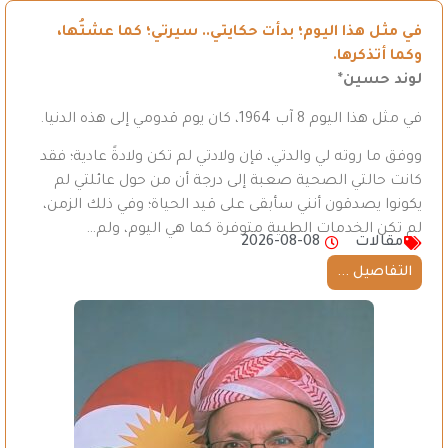
في مثل هذا اليوم؛ بدأت حكايتي.. سيرتي؛ كما عشتُها،
وكما أتذكرها.
لوند حسين*
في مثل هذا اليوم 8 آب 1964، كان يوم قدومي إلى هذه الدنيا.
ووفق ما روته لي والدتي، فإن ولادتي لم تكن ولادةً عادية؛ فقد
كانت حالتي الصحية صعبة إلى درجة أن من حول عائلتي لم
يكونوا يصدقون أنني سأبقى على قيد الحياة؛ وفي ذلك الزمن،
لم تكن الخدمات الطبية متوفرة كما هي اليوم، ولم…
مقالات
2026-08-08
التفاصيل ...