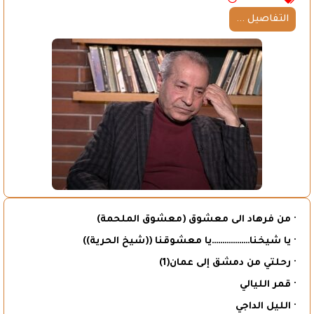
التفاصيل ...
· من فرهاد الى معشوق (معشوق الملحمة)
· يا شيخنا………………يا معشوقنا ((شيخ الحرية))
· رحلتي من دمشق إلى عمان(1)
· قمر الليالي
· الليل الداجي