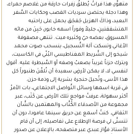
متهوِّر، هذا فراتُ يُطلقُ زفرات حارقة من غلاصم حمراء،
وهذا دجلة يحتضن سرديات القصب وحكايات السَّفر
البعيد، وذاكَ الهزيل جَقجَق يحمل على راحتيه
المتشققتينِ، جليلاً وقوراً اسمه خابور، حَبِنَ من مائه
المسروق، بعضه حيٌ وكثيره ميت. تنتهي مصفوفة
الأغاني وتسكت آلة التَّسجيل، ينسحب صوت محمد
شيخو إلى الشَّريط المغناطيسي البُنّي في الكاسيت،
ويترك حزناً غريباً يصعبُ وصفه أو السَّيطرة عليه. أقول
لنفسي لا، لا يمكن لأرضٍ سعيدة أن تُلقّنَ طنبوراً كل
هذا الأسى، وتُحيلَ حنجرة بشرية إلى وذمة حزن.
في قرية اسمها وسائل التَّواصل الاجتماعي، بات الأمرُ
أكثر سهولة، عرفتُ مواجع تلك الأرض عن كَثَب، عبر
مجموعة من الأصدقاء الكُتَّاب والمهتمين بالشَّأن
الثقافي. كنتُ أسمع عن حريق سينما عامودا، دون أن
تتسنَّى لي فرصة الإطلاع على تفاصيله، إلى أن قام
الأستاذ فوَّاز عبدي عبر متصفحه، بالإعلان عن صدور