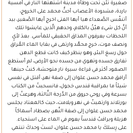
صغيرة تئن تحت وطأة مدينة اشتهتها النار في أمسية
باردة، مشدودة الأعصاب أحثُّ محمد على الخروج،
أتنفّس الصّعداء هيا أيها الفتى اخرج أيها الصّغير، بيد
أنَّ كل شيء هيّنُ بالكلام، وحدهم الَّذين عايشوا تلك
اللحظات يعرفون المذاق الحقيقي للمآسي. بعدَ لأيٍ
ونصف موت، خرج محمَّد وارتمى في بقايا الماء المُراق
حول رسغ البئر، وهو ينظر كيف كانت قطع الدهن
تفارق جسده وتهوي من جسده نحو الأرض، لم أستطع
الصمود أكثر في قراءة سيرة نار متوحشة، كنتُ حينها
أرافق محمد حسن علوان إلى ضفة نهر، أقتل في نفسي
شيئاً ما بمراقبة قندس خجول، فانسحبتُ من الكتاب
بسرعة وفي روحي حروق من الدَّرجة الثَّالثة، وهرعتُ إلى
بورتلاند وارتميتُ في نهر ويلامت، حيث كالمعتاد يجلس
محمد حسن علوان إلى ضفة النَّهر، يصطاد أسماكاً
هزيلة ويراقبُ قندساً يعوم في الماء على استحياء.
على رِسلكَ يا محمد حسن علوان، لستَ وحدكَ تنتمي