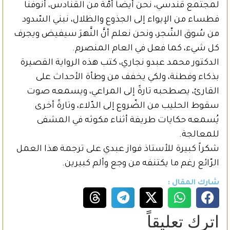
لمجتمع قندسي، نحن أيضاً أمَّة من القنادس، أنوفنا
فطساء من الإيواء إلى الجذوع والظلال، نبني السّدود
من سُوق الشّجر، ونحن نعلم أنَّ النَّهرَ سيفيض ويجرف
كل شيء، كما فعل في العام المنصرم.
الدكتور محمد عبدو نجاري، كتب هذه الرواية القصيرة
بذكاء وفطنة، ولكي يخفف من وطأة الأحداث على
القارئ، يصطحبه تارةً إلى المراعي، ويسمعه صوت
سقوط الحليب من الضّروع إلى الدّلاء، وتارةً أخرى
يُسمعه حكايات طريفة أثناء مكوثه في المشفى
للمعالجة.
شكراً كبيرة للأستاذ فواز عبدي على ترجمة هذا العمل
الرّائع رغم ما يكتنفه من وجع وألم كبيرين.
شارك المقال :
اترك تعليقاً