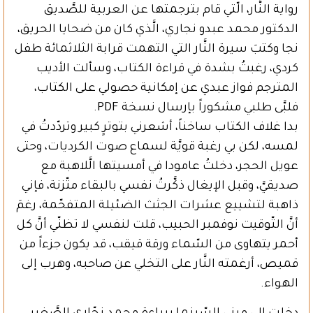
رواية النَّار، الّتي قام بترجمتها عن العربية للصَّديق
الدكتور محمد عبدو نجاري، الَّذي كان من ضحايا الحريق،
نجا وكتبَ سيرة النَّار التي التهمت قرابة الثلاثمائة طفل
كردي، رغبتُ بشدة في قراءة الكتاب، وسألت الأديب
المترجم فواز عبدي عن إمكانية حصولي على الكتاب،
فلبَّى طلبي مشكوراً بإرسال نسخة PDF.
بدا غلاف الكتاب ساخناً، أشعرني بتوترٍ كبير وتردّدتُ في
لمسه، لكن بي رغبة قويَّة لسماع صوت الكرديات، وحتى
عويل الحجر، دخلتُ عامودا في أمسيتها الَّلاهبة مع
صديقيَّ، وقبل الإيغال ذكَّرتُ نفسي بالبقاء متّزنة، فإني
ذاهبة لتشييع عشرات الجثث الضئيلة المتفحّمة، رغمَ
أنَّ التّوقيت نوفمبر الحبيب، قلت لنفسي لا تظنّي أنَّ كل
أحمر يتهاوى من السّماء ورقة قيقب، قد يكون جزءاً من
قميص، أرغمته النَّار على التخلي عن صاحبه، وهرب إلى
الهواء.