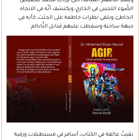
ويسدُّ أمامهم المنافذ، حتى يرتاب محمد ببصيص
الضّوء اللجيني في الخارج، ويكتشف أنّه في الاتجاه
الخاطئ، ويلقي نظرات خاطفة على الجثث، كأنه في
جبهة ساخنة وسقطت عليهم قنابل النَّابالم.
بقيتُ عالقة في الكتاب، أسافر في مستطيلات ورقية