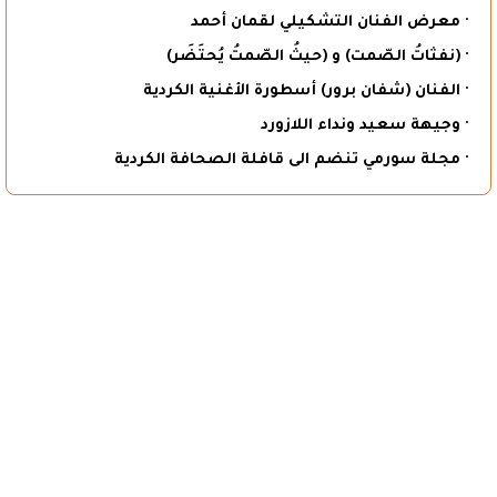
· معرض الفنان التشكيلي لقمان أحمد
· (نفثاتُ الصّمت) و (حيثُ الصّمتُ يُحتَضَر)
· الفنان (شفان برور) أسطورة الأغنية الكردية
· وجيهة سعيد ونداء اللازورد
· مجلة سورمي تنضم الى قافلة الصحافة الكردية