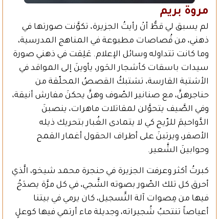
مروة بريم
لم يسبق لي قطُّ أنْ رأيتُ الجزيرة، تكوَّنت صورتها في
ذهني، من قُصاصات مطبوعة في المناهج المدرسية،
وما كانت تتداوله وسائل الإعلام. عَلِقت في ذهني صورة
سيدات باسقات كأشجار الحَور، يأوينَ إلى المواقد في
الأشتية القارسة، تشتبكُ القصصُ المحلّقة من
حناجرهنَّ، مع صنانير الصّوف وهنَّ يحكنَ مفارش أنيقة،
وفي الصَّيف يتحوَّلن لمقاتلات ماهرات، ينصبنَ
الدَّواحيمَ للرّيح كي لا يتمادى الغُبار بتحريك ذيله
الأصفر، ويرتبنَ على أطراف الحقول أغمار القمح
وحوابينَ الشَّعير.
كبرتُ أكثر وعرفت الجزيرة في حنجرة محمد شيخو، الَّذي
أحرق كل تلك الصّور بصوته الشَّجي، في كل مرَّة يصدَحُ
فيها من مِصوات آلة التَّسجيل، كان يرمي في بيتنا
أعياصاً تنتحبُ شُجيراته، وجديلة ماء أرتمي فيها كوعلٍ