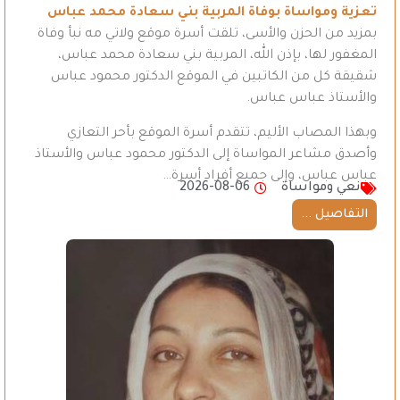
تعزية ومواساة بوفاة المربية بني سعادة محمد عباس
بمزيد من الحزن والأسى، تلقت أسرة موقع ولاتي مه نبأ وفاة
المغفور لها، بإذن الله، المربية بني سعادة محمد عباس،
شقيقة كل من الكاتبين في الموقع الدكتور محمود عباس
والأستاذ عباس عباس.
وبهذا المصاب الأليم، تتقدم أسرة الموقع بأحر التعازي
وأصدق مشاعر المواساة إلى الدكتور محمود عباس والأستاذ
عباس عباس، وإلى جميع أفراد أسرة…
نعي ومواساة
2026-08-06
التفاصيل ...