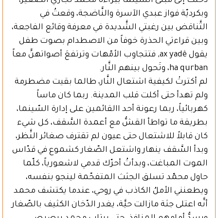
دخلت إلى مبنى السّينما ببراءة محمد نجّاري الصَّغير،
وبكرديّة فواز عبدي الآسرة والنَّاضجة، وقعتُ في
التَّناقض بين رغبتي الشَّديدة في معرفة وقائع الفاجعة،
وبين قراءتي الحذرة خوفاً من الاصطدام بصوت طفل
يقول ax yadê, فتتجاوب الأمّهات وترتفعَ أصواتهنَّ معاً
ha qurban، وتَحول بينهم النَّار.
لم أكترثْ لكيفية اشتعال النَّار، طالما بقيت مضطرمة
ولم تهدأ حتى أكلت قلب المدينة. ربما كان ماساً
كهربائياً، ربما رعونة أحد االقائمين على إدارة السّينما،
بطريقة ما تواطأ القشُّ مع أعمدة السَّقف، كل شيء
كان قابلاً للاشتعال حتى عيون لم تقترف صغائر النَّظر،
وبدأ السَّقف ينهار واشتعل الصّغار كشموع في قدّاس
الموت المباغت، وبدأتُ أحرّك قدمي لاشعورياً، كلّما
حاول محمّد تسلق الجثث المتفحّمة لينجو بنفسه،
ويطعنني الأملُ الكاذب في روحي، عندما يكتشف محمد
أنَّه اعتلى جثة مازالت حيَّة، يغدر الدّخان الكثيف بالصّغار