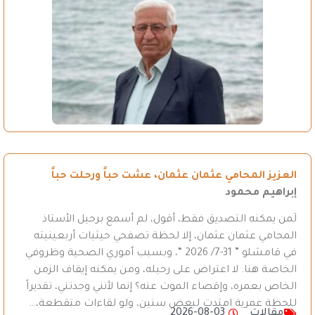
العزيز المحامي عثمان عثمان، عشت حباً ورحلت حباً
إبراهيم محمود
لَمن يمكنه التصديق فقط، أقول، لم أسمع برحيل الأستاذ
المحامي عثمان عثمان، إلا لحظة تصفحي حيثيات أربعينيته
في قامشلو ” 31-7/ 2026 “، وبسبب أموري الصحية وظروفي
الخاصة هنا. لا اعتراض على رحيله، ومن يمكنه إيقاف الزمن
الخاص بعمره، وإقصاء الموت عنه؟ إنما لأنني وجدتني، تقديراً
للحظة عمرية امتدت لبعض سنين، ولو لقاءات متقطعة،…
مقالات
2026-08-03