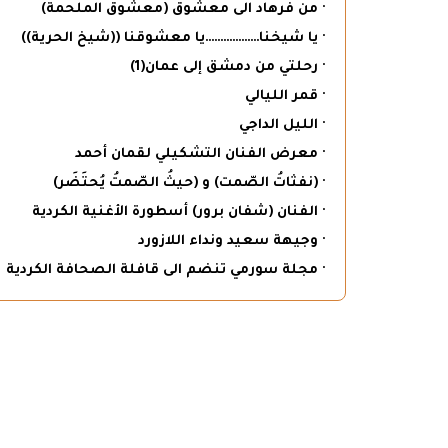
· من فرهاد الى معشوق (معشوق الملحمة)
· يا شيخنا………………يا معشوقنا ((شيخ الحرية))
· رحلتي من دمشق إلى عمان(1)
· قمر الليالي
· الليل الداجي
· معرض الفنان التشكيلي لقمان أحمد
· (نفثاتُ الصّمت) و (حيثُ الصّمتُ يُحتَضَر)
· الفنان (شفان برور) أسطورة الأغنية الكردية
· وجيهة سعيد ونداء اللازورد
· مجلة سورمي تنضم الى قافلة الصحافة الكردية