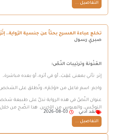
التفاصيل ...
تخلع عباءة المسرح بحثاً عن جنسية الرّواية.. إثَ
صبري رسول
العَنْونة وترتيبات النّصّ
:
إثر: تأتي بمعنى عَقِبَ، أو في أثره، أو بعده مباشرة،.
واجم: اسم فاعل من «وَجَمَ»، وتُطلق على الشخ
عنوان النّصّ في هذه الرواية تدلّ على طبيعة شخص
التوجّس، والعبوس من الآخرين. هذا اتضّح من خلال 
نقد ادبي
2026-08-03
التفاصيل ...