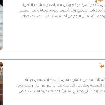
 عبدي
سى، تتقدم أسرة موقع ولاتـي مـه بأصدق مشاعر التعزية
أحد كتاب الموقع، وإلى أسرته وذويه، بوفاة والده المغفور
لى رحمة الله تعالى اليوم في أحد مستشفيات مدينة دهوك،
باً
أستاذ المحامي عثمان عثمان، إلا لحظة تصفحي حيثيات
 31-7/ 2026 “، وبسبب أموري الصحية وظروفي الخاصة هنا. لا اعتراض على رحيله، ومن
ه؟ إنما لأنني وجدتني، تقديراً للحظة عمرية امتدت لبعض