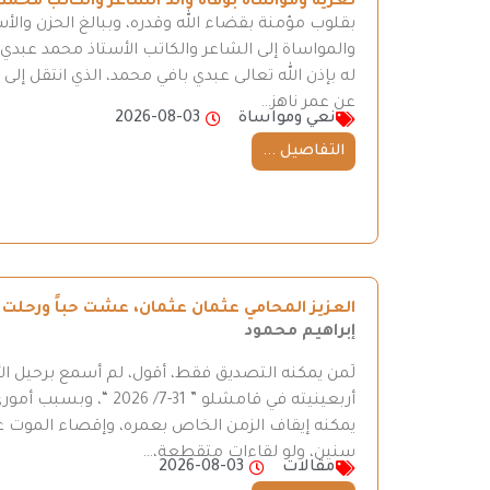
تعزية ومواساة بوفاة والد الشاعر والكاتب محمد
بقلوب مؤمنة بقضاء الله وقدره، وببالغ الحزن والأ
والمواساة إلى الشاعر والكاتب الأستاذ محمد عبدي، 
له بإذن الله تعالى عبدي بافي محمد، الذي انتقل إ
عن عمر ناهز…
نعي ومواساة
2026-08-03
التفاصيل ...
العزيز المحامي عثمان عثمان، عشت حباً ورحلت ح
إبراهيم محمود
لَمن يمكنه التصديق فقط، أقول، لم أسمع برحيل ال
أربعينيته في قامشلو ”
يمكنه إيقاف الزمن الخاص بعمره، وإقصاء الموت عن
سنين، ولو لقاءات متقطعة،…
مقالات
2026-08-03