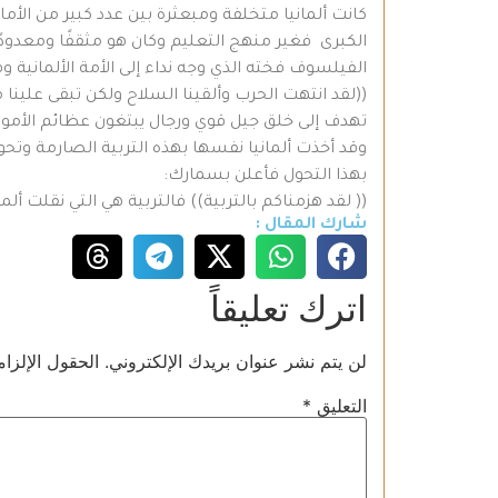
كانت ألمانيا متخلفة ومبعثرة بين عدد كبير من الأم
الكبرى فغير منهج التعليم وكان هو مثقفًا ومعدودً
الفيلسوف فخته الذي وجه نداء إلى الأمة الألمانية وق
((لقد انتهت الحرب وألقينا السلاح ولكن تبقى علينا
تهدف إلى خلق جيل قوي ورجال يبتغون عظائم الأمور إن
وقد أخذت ألمانيا نفسها بهذه التربية الصارمة و
بهذا التحول فأعلن بسمارك:
(( لقد هزمناكم بالتربية)) فالتربية هي التي نقلت أل
شارك المقال :
اترك تعليقاً
لن يتم نشر عنوان بريدك الإلكتروني.
الحقول الإلزام
التعليق
*