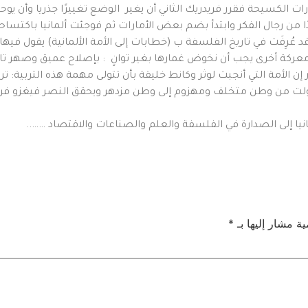
ارات الكسيحة فقرر فريدريك الثاني أن يغير الوضع تغييرًا جذريا وأن
ا من رجال الفكر وابتدأ بضم بعض الأمارات ثم فوجئت ألمانيا باكتسا
د عُرِفَت في تاريخ الفلسفة ب (خطابات إلى الأمة الألمانية) يقول فيها:
 معركة أخرى يجب أن نخوض غمارها بغير توانٍ : بإصلاح عميق وصهر تام 
 الأمة التي أنجبت لوثر وكانط خليقة بأن تتولى مهمة هذه التربية: ترب
تحولت من وطن متخلف ومهزوم إلى وطن مزدهر ويحقق النصر فيغزو فرن
مانيا إلى الصدارة في الفلسفة والعلم والصناعات والاقتصاد ……..
ية مشار إليها بـ
*