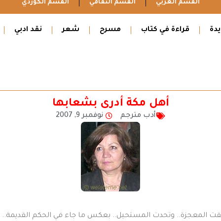
القسم العربي
القسم الثقافي
القسم الكوردي
دة
قراءة في كتاب
مسرح
شعر
نقد ادبي
أهل مكة أدرى بشعابها
أدب مترجم
نوفمبر 9, 2007
عانقت المعجزة.. وتحدت المستحيل.. بعكس ما جاء في الحكم القديمة.. 