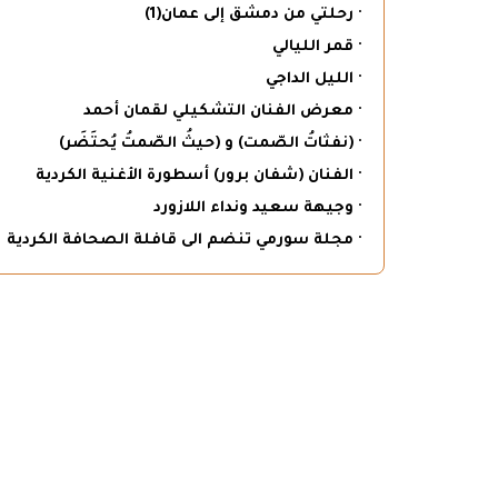
· رحلتي من دمشق إلى عمان(1)
· قمر الليالي
· الليل الداجي
· معرض الفنان التشكيلي لقمان أحمد
· (نفثاتُ الصّمت) و (حيثُ الصّمتُ يُحتَضَر)
· الفنان (شفان برور) أسطورة الأغنية الكردية
· وجيهة سعيد ونداء اللازورد
· مجلة سورمي تنضم الى قافلة الصحافة الكردية