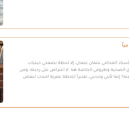
باً
أستاذ المحامي عثمان عثمان، إلا لحظة تصفحي حيثيات
 31-7/ 2026 “، وبسبب أموري الصحية وظروفي الخاصة هنا. لا اعتراض على رحيله، ومن
ه؟ إنما لأنني وجدتني، تقديراً للحظة عمرية امتدت لبعض