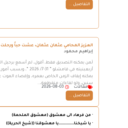
التفاصيل ...
العزيز المحامي عثمان عثمان، عشت حباً ورحلت ح
إبراهيم محمود
لَمن يمكنه التصديق فقط، أقول، لم أسمع برحيل ال
أربعينيته في قامشلو ”
يمكنه إيقاف الزمن الخاص بعمره، وإقصاء الموت عن
سنين، ولو لقاءات متقطعة،…
مقالات
2026-08-03
التفاصيل ...
· من فرهاد الى معشوق (معشوق الملحمة)
· يا شيخنا………………يا معشوقنا ((شيخ الحرية))