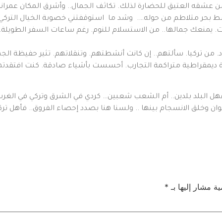
 عشقه العتيق للحضارة لذلك. تكاثف الجمال.. وأشرق المكان عمرانه.. 
 بحر متلاطم من حوله…. وشد ما استوقفتني خصوبة الخيال التركي ف
ت. يمنعك جمالها.. من الاستسلام للنوم. رغم ساعات السفر الطويلة..
اد. من تركيا. سألتهم.. إن كانت أنشطتهم. وتنقلاتهم. تثير حفيظة الجها
ولة ديمقراطية متراكمة التجارب. أحسست بأشياء صادقة. كنت افتقدتها
ل البلد بلدين.. أم الشعب شعبين… كردي في الشرق وتركي في الغرب.. هذ
ألوان وخلق الانسجام بينها .. ولسنا هنا بصدد إحصاء الفروق.. فأهل ترك
ية مشار إليها بـ
*