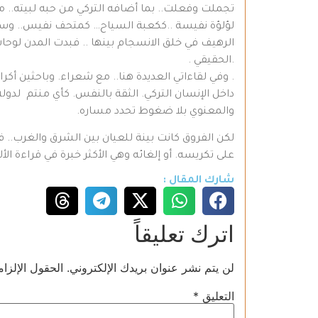
تجملت وفعلت.. بما أضافه التركي من حبه لبيته.. من
لؤلؤة نفيسة ..ككعبة السياح… كمتحف نفيس.. وسط
الرهيف في خلق الانسجام بينها .. فبدت المدن لوحا
.الحقيقي .
. وفي لقاءاتي العديدة هنا.. مع شعراء. وباحثين أكر
داخل الإنسان التركي. الثقة بالنفس. كأي منتم لد
والمعنوي بلا ضغوط تحدد مساره.
لكن الفروق كانت بينة للعيان بين الشرق والغرب.. فه
على تكريسه. أو إلغائه وهي الأكثر خبرة في قراءة ال
شارك المقال :
اترك تعليقاً
لن يتم نشر عنوان بريدك الإلكتروني.
الحقول الإلزام
التعليق
*