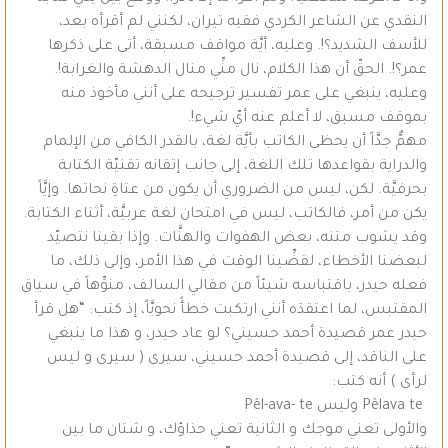
النقدي عن الشاعر الكردي فقيه تيران، لكنني لم أقرأه بعد،
للأسف الشديد؟!. وعليه، أيَّة مواقف مسبقة، أتى على ذكرها
عمر؟!. الحقّ أن هذا الكلام، نال منِّي منال الدهشة والغرابة!.
وعليه، ينبغي على عمر تفسير ترجيحه على أنني مأخوذ منه
بموقف مسبق، لا أعلم عنه أيّ شيء!.
مهمٌّ جدَّاً أن يحظى الكاتب بأيَّة لغة، بالقدر الكافي من الإلمام
والدراية بقواعدها تلك اللغة، إلى جانب إتقانه تقنيّة الكتابة
بحرفيَّة. لكن، ليس من الضروري أن يكون من عتاةِ نحاتها. وإيَّاً
يكن من أمر، فالكاتب، ليس في امتحان لغة عربيَّة، أثناء الكتابة.
وقد يشوب متنه، بعض الهفوات والهنَّات. وإذا بقينا نتصيّد
لبعضنا الأخطاء، لقضِّينا الوقت في هذا الأمر، وإلى ذلك، ما
فعله حيدر، باقتباسه شيئاً من مقالي السالف، منوِّهاً في سياق
المقتبس، لما اعتقدَه أنني ارتكبت خطأً نحويَّاً، إذ كتب: “هل قرأ
حيدر عمر قصيدة أحمد حسيني؟ لو عاد حيدر، و هذا ما ينبغي
على الناقد، إلى قصيدة أحمد حسيني، سيرى ( سيرى و ليس
لرأى ) أنه كتب:
Pêlava te وليس Pêl-ava- te
والأولى تعني موجك و الثانية تعني حذاؤك، و شتان ما بين