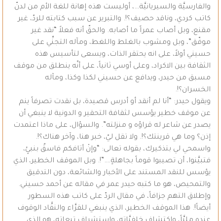
والفارسيَّة والسيريانيَّة…، أوليست هذه إهانة للغة الأم من لدنّ
كاتب كردي، وناقد حصيف؟!. والتبرير عن سبب كتابته للردّ، غير
مقنع، وبل أصاب عمراً ما أصابه. والحقّ أنه فعلاً “نقد غير
موفّق”، وبل ومشوب بالغلط واللغط، ومآله التجنِّي على
حسيني أولاً، على انه يحتقر الذات، ويسعى لتأسيس هذه
الثقافة بين الاكراد، وعلى أوسي ثانياً، على أنّه ينطلق من موقف
مسبق من حيدر، ويدافع عن حسيني لكذا وكذا، ومآله
الخسران؟!.
ويقول حيدر: “أنا لم أنقد أو أدرس قصيدة، بل نقدت تصرفاً ينم
عن موقف خطير يؤسس لثقافة التحقير و الدونية لا ينبغي أن
يصدر عن شاعر له قراؤه و منزلته”. والسؤال، على ماذا اعتمدت
إذن؟ وما هي قرينتك؟!. ولا تقل ليّ، خبر هنا، وآخر هناك؟!.
واسمحي لي بتذكيرك، بقوله تعالى: “وإنْ أتافكم فاسقٌ بنبئٍ،
فتبيَّنوا، أن تصيبوا قوماً بجاهلةٍ….”!. وبل الموقف الخطير، الذي
يؤسس للنقد المستند على الأخبار والشائعة، دون التدقيق
والتمحيص، هو ما كتبه حيدر عمر في مقاله عن أحمد حسيني.
وإطلاق التهم جزافاً، في مقال الردّ على كاتب هذه السطور
أيضاً!. هذا الموقف الخطير، الذي ينبغي للقرَّاء والنقَّاد الوقوف
عنده مليَّاً، واكتشاف خلفيَّاته، واستشراف تبعاته، هو الذي