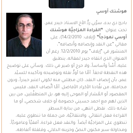
هوشنك أوسي
بادئ ذي بدء، سرَّني ردُّ الأخ الاستاذ حيدر عمر،
تحت عنوان:
“القراءة المزاجيَّة هوشنك
أوسي نموذجاً”
(إيلاف: 14/2/2010)، على
مقالي “عن النقد وإِنصافه وأَنصافه”،
المنشور في “إيلاف” يوم 12/2/2010. رغم أن
العنوان الذي انتقاه حيدر لمقاله، ينطبق
عليه، أُسَّاً وأساساً، ولا حرج أو ضير في ذلك. وسآتي على توضيح
هذه النقطة لاحقاً. أمَّا ما أودُّ نقله وتوضيحه وتأكيده للسيّد
عمر، بأن إِنصاف النقد، كان مطلبي منه لكوني اعتبر حيدراً، ودون
مجاملة، من نقَّادنا الأكراد الأفاضل. أمَّا أنَّصاف النقد، فليس
المقصود أو المُشار أو الموحى إليه هو، بل المتطفِّلين، من بين
الذين لهم مع احمد حسيني خصومة أو خلاف شخصي، أو ما
شابه ذلك. نقطى انتهى، من بداية السطر.
القراءة فعل انتقائي. والانتقائيَّة، من جملة ما تنطوي عليه،
تنطوي على المزاجيَّة أيضاً. والنقد فعل قراءة، أفقيَّاً وعاموديَّاً،
ومحاولة سبر مكنون النصّ وخزينه الدلالي، وقلقلة ألفاظه،