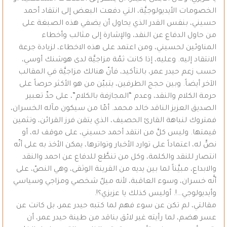
الخصومات الأيديولوجيَّة، التي دفعت البعض إلى انتقاد أحمد
حسيني، بنفس القدر الذي يحاول أن يضفي هذه الصبغة على
من حاول الدفاع عن النقد، والإشارة إلى مثالب وأخطاء
المناوئين لحسيني، ومن اعتمد على هذه الاخطاء، لزيادة جرعة
الانتقاد إليه. وعليه، إذا كانت ثمّة مزاجيَّة لدى هوشنك أوسي،
حسب زعم حيدر عمر، بالتأكيد، فأنّ هنالك مزاجيَّة في المقالب
الآخر أيضاً. وبين حجج الطرفين، يتبيّن من هو الأكثر حرصاً على
حرمة الكلام والنقد، وعدم “المجازفة بالكلام”، على حدِّ تعبير
الصديق العزيز الناقد خالد محمد. أمّا من سيكون مآله الخسران،
فمتروك لنباهة القارئ الحصيف، الذي يتقن فرز القرائن، وتثمين
قيمتها. وليس كلَّ من انتقد أحمد حسيني، على موقف له، أو
نصٍّ له، اعتماداً على توارد الأخبار وتواترها، يمكن الأخذ به على أنّه
انتصار للنقد والكلمة، وكل من تنطَّع للدفاع عن احمد والنقد
والابداع، مبيَّناً لما بين يديه من القرينة الوثقى، وهي النصّ، على
أنَّه خسران، وسوء العاقبة، لأنه ميلٌ شخصي ومزاجي وسياسي
وأيديولوجي…!. أوليس كذلك يا عزيزي؟!.
مقالتي، لم تكن عن سوء فهم لما كتبه حيدر عمر، بل كانت عن
عسر هضم، لما رأيته غير لائق بناقد من طينة حيدر عمر، أن