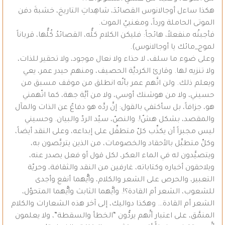
هكذا ساءل أوجالانوس القصائدَ، شاهِداتِ التاريخ، خشبةَ دفن
الموتى الحاملة ورداً، ومغنييّ الموت.
فأجبتُه منفعلاً، هائجاً: فليكن الكلام كلُّه، القصائدُ كُلُّها، قرباناً
لموج_مائك يا أوجالانوس).
وعلى ضوء ما سلف، لا حذاء ولا نعال موجود، ولا تحقير للذات،
ولا تنزيه لها. وقارئ الكرديَّة الحصيف، ومنهم حيدر عمر، يعي
ويعلم ذلك. ولن اتَّهم عمر بأنّه انطلق من موقف مسبق من
حسيني، ولا من هوشنك أوسي، ولا من أيَّة جهة، كما اتّهمني
هو، جزافاً، بل سأكتفي بالقول: إنَّ ردَّه هو دفاعٌ عن الذات والمآل
والمقصد، بشكل هشّ!. والنصّ، سيّد الردّ والبيان. وحسيني
ليس مجبراً أن يكذِّب كلّ متطفِّل على إبداعه، وعلى النقد أيضاً،
وكلِّ متطبِّل بالأحقاد والخصومات، من الذين يتربَّصون به،
ويتصيَّدون له في الماء العكر، لكل قول أو فعل يصدر عنه،
ويلاحقون أخباره وكتاباته، غارفين من النقد والثقافة، وحريّة
التعبير، والحرص على الشعر والكلام، وأيُّهما أنفع وأجدى
للشعوب، الشعر أم القادة؟!. وأيًّهما الثابث وأيُّهما المتحوّل،
الشعر أم القادة… وهكذا دواليك، إلى آخر هذه الشعارات والكلام
المنمَّق، على اعتبار أنَّهم يردُّون “الخطأ والسقطة”، ولا يعلمون