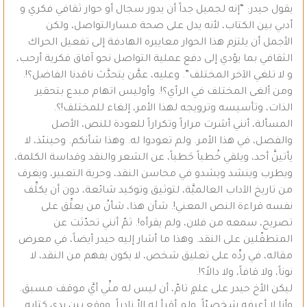
يقول حيدر: “إنه لجميل جداً أن يدور سجال أو حوار ثقافي فكري و
أدبي بين الكتاب، لأنه يدل على صحة مسارالتواصل، ولكن
الأجمل أن يلتزم هذا الحوار معاييره الهادفة إلى تفعيل الحراك
الثقافي بما يؤدي إلى دفع عملية التواصل نحو آفاق فكرية أرحب،
و لا تلغي الآخر المختلف”. وعليه، عمَّن يتحدَّث ناقدنا الفاضل؟!.
ومن ألغى المختلف في الرأي؟!. وأوليس اتهام مبدع بتحقير
الذات، وتأسيسه وترويجه لهذا الأمر، إلغاء للمختلف!؟.
المسألة، أنني أشرت مراراً وتكراراً للعودة للنص، الأصل
والفصل، في هذا الأمر. ولم تعودوا له. وهذا شأنكم. وحينئذ، لا
يأتينَّ أحد، ويلقي خُطباً حَطباً، عن الشعر والنقد وقداسة الكلمة،
ويطرب وينشد ويشدو في محاسن النقد، وحرية التعبير، ويغرف
من تاريخ الآداب العالميَّة، لتوثيق وتوكيد شائعة، دون أن يكلِّف
نفسه قراءة النص المعني!. شأن هذا، شأنُ من يعلِّق على
تصريح، سمعه من فلان، ولم يقرأه!. ثمّ أنني تحدّثت عن
المتطفّلين على النقد. وهذا ما أشار إليه حيدر أيضاً، في معرض
مقاله، في ردِّه على تعليق شخص، لا يكون يفهم من النقد، لا
نوناً، ولا قافاً، ولا دالاً؟!.
ليكن الأخ حيدر على علمٍ تامّ، أن ليس له منِّي أيَّ موقف مسبق.
وأنا لا أعرفه شخصيّاً. ولم أقرأ له إلاّ نادراً. ووقع بين يدي كتابه