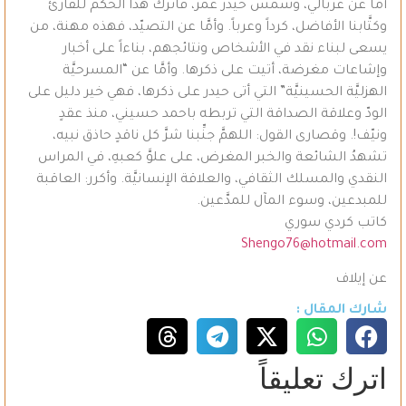
أمّا عن غربالي، وشمس حيدر عمر، فاترك هذا الحكم للقارئ
وكتَّابنا الأفاضل، كرداً وعرباً. وأمَّا عن التصيّد، فهذه مهنة، من
يسعى لبناء نقد في الأشخاص ونتائجهم، بناءاً على أخبار
وإشاعات مغرضة، أتيت على ذكرها. وأمَّا عن “المسرحيَّة
الهزليَّة الحسينيَّة” التي أتى حيدر على ذكرها، فهي خير دليل على
الودّ وعلاقة الصداقة التي تربطه باحمد حسيني، منذ عقدٍ
ونيّف!. وقصارى القول: اللهمَّ جنِّبنا شرَّ كل ناقدٍ حاذق نبيه،
تشهدُ الشائعة والخبر المغرض، على علوَّ كعبهِ، في المراس
النقدي والمسلك الثقافي، والعلاقة الإنسانيَّة. وأكرر: العاقبة
للمبدعين، وسوء المآل للمدَّعين.
كاتب كردي سوري
Shengo76@hotmail.com
عن إيلاف
شارك المقال :
اترك تعليقاً