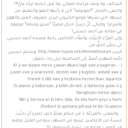
السالف، ولا وبعد قراءته لمقالي، ولا قبل كتابته لردّه عليَّ!!؟.
واكتفى بالاخبار، “الموثوقة” التي لا يأتيها اللغو والتلفيق من
جنبيها، التي نشرها موقع الكتروني كردي، معروف الميل والهوى
والمرام!. والانكى، أنَّ حيدراً، لا زال مصرَّاً “صدق ومتانة” موقفه
في مقاله عن أحمد حسيني!.
وإلى القرّاء الأعزّاء، والنقّاد الأفاضل، رابط قصيدة أحمد حسيني،
كي يتبيَّن الحقُّ من
الريب:http://www.rojava.net/ehmedehuseyni. ويختتم حسيني
نصّه المهدى أصلاً، إلى المناضلة ليلى زانا، بالقول:
( – Kî ji we dizane mirov çawan dikare laşê xwe ji bageran،
çavên xwe ji xewrevînê، destên xwe ji kuştinê، welatê xwe ji
mirinê û dilê xwe ji hezkirina hechecîkan، biparêze?
Ocalanos ji helbestan، ji kêlên dîrokê، ji darbesta gulan û ji
dengbêjên mirinê dipirsî!
Min jî bersiva wî bi hêrs dida: De bila hemî peyv û hemî
helbest bi qurbana pêl-ava te bin Ocalanos!)
… والمعنى بالعربيَّة: (ـ مَن منكم يعلمُ كيف للمرءِ أن يجنِّبَ
جسدهُ من الأعاصير، عينيهِ من السهد، يديهِ من القتلَ، وطنه
من الموت، وقلبه من عشقِ السنونوات؟!