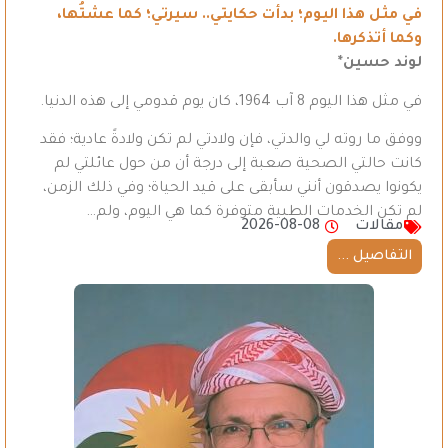
في مثل هذا اليوم؛ بدأت حكايتي.. سيرتي؛ كما عشتُها،
وكما أتذكرها.
لوند حسين*
في مثل هذا اليوم 8 آب 1964، كان يوم قدومي إلى هذه الدنيا.
ووفق ما روته لي والدتي، فإن ولادتي لم تكن ولادةً عادية؛ فقد
كانت حالتي الصحية صعبة إلى درجة أن من حول عائلتي لم
يكونوا يصدقون أنني سأبقى على قيد الحياة؛ وفي ذلك الزمن،
لم تكن الخدمات الطبية متوفرة كما هي اليوم، ولم…
مقالات
2026-08-08
التفاصيل ...