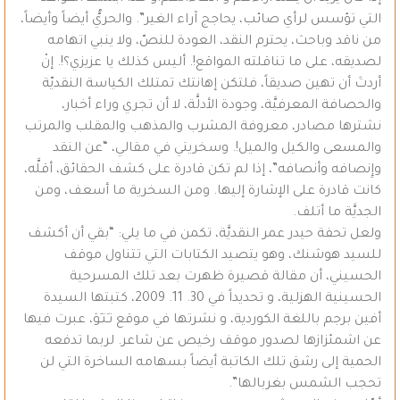
التي تؤسس لرأي صائب، يحاجج آراء الغير”. والحريُّ أيضاً وأيضاً،
من ناقد وباحث، يحترم النقد، العودة للنصّ، ولا ينبي اتهامه
لصديقه، على ما تناقلته المواقع!. أليس كذلك يا عزيزي؟!. إنْ
أردتَ أن تهين صديقاً، فلتكن إهانتك تمتلك الكياسة النقديّة
والحصافة المعرفيَّة، وجودة الأدلَّة، لا أن تجري وراء أخبار،
نشترها مصادر، معروفة المشرب والمذهب والمقلب والمرتب
والمسعى والكيل والميل!. وسخريتي في مقالي، “عن النقد
وإِنصافه وأنصافه”، إذا لم تكن قادرة على كشف الحقائق، أقلَّه،
كانت قادرة على الإشارة إليها. ومن السخرية ما أسعف، ومن
الجديَّة ما أتلف.
ولعل تحفة حيدر عمر النقديَّة، تكمن في ما يلي: “بقي أن أكشف
للسيد هوشنك، وهو يتصيد الكتابات التي تتناول موقف
الحسيني، أن مقالة قصيرة ظهرت بعد تلك المسرحية
الحسينية الهزلية، و تحديداً في 30. 11. 2009، كتبتها السيدة
أفين برجم باللغة الكوردية، و نشرتها في موقع نـَتـَوَ، عبرت فيها
عن اشمئزازها لصدور موقف رخيص عن شاعر. لربما تدفعه
الحمية إلى رشق تلك الكاتبة أيضاً بسهامه الساخرة التي لن
تحجب الشمس بغربالها”.