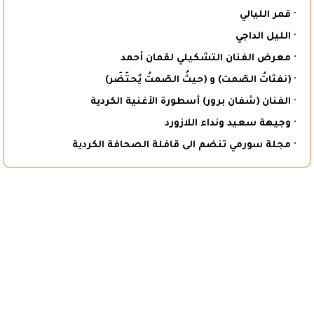
· قمر الليالي
· الليل الداجي
· معرض الفنان التشكيلي لقمان أحمد
· (نفثاتُ الصّمت) و (حيثُ الصّمتُ يُحتَضَر)
· الفنان (شفان برور) أسطورة الأغنية الكردية
· وجيهة سعيد ونداء اللازورد
· مجلة سورمي تنضم الى قافلة الصحافة الكردية