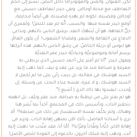
لكنّ، العنوان، والمتن والمونودراما داخل النصّ، تشير إلى حجم
التعاطف مع محنة أوجالان. ونفي حيدر لتعاطف حسيني مع
أوجالان وقضيته، لكونه لم يهدهِ قصيدته، هي أيضاً مجازفة،
أوقع حيدر نفسه فيها. والسبب، أنَّه لم يعد للنصّ!. ولَعمري أن
جلُّ التفاهة، هو أن يُنتَهَكَ النقد، برشق الناس بالتهم، وبداعي
الدفاع عن الثقافة والشعر، وقضايا الشعوب!. أن يكون العامّ،
هو لبوس أو دريئة الخاصّ، في رشق الناس بالتهم، هذه أتركها
برسم أمانة وموضوعيَّة وحياديَّة حيدر عمر النقديَّة.
ويقول حيدر: “أنا لم أفتر على أحمد حسيني الذي تربطني به
معرفة و صداقة منذ ما يزيد عن عقد و نيف، كما ذهب إليه
السيد هوشنك في مقالته، بل بنيت رأيي على ما لم يُحَمل لا
السيد هوشنك، و لا غيره، نفسه عناء البحث عن وسيلة، إن
وُجدت، ليفندوا بها ذاك الذي ( أشيع )”.
هو لم يفترِ على من ترطبهُ بهِ صداقة، منذ عقدٍ ونيّف، بل اتهمه
بتحقير الذات، وتأسيس ذلك في المجتمع، آخذاً بما نُشر هنا
وهناك، ولم يكلِّف نفسه الاستفسار عن ذلك من صديقه!؟. ألا
ترى يا أستاذنا الفاضل، بأنك الآن تمتهن إهانة الذات، وتزيد في
إهانة الآخر، كتَّاباً ونقَّاداً وقرَّاء!؟. أمَّا أنا، فقد فنَّدت ما ذهبتَ إليه
أنت، وذهب إليه قبلك آخرون، بالدعوة إلى العودة للنص الأصل!.