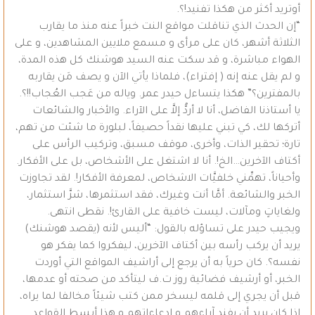
أوتريد أكثر من هكذا تفنيد!؟.
“إن الحدث الذي تناقلت مواقع النت خبراً عنه منذ ما يقارب
الثلاثة أشهر، كان على مرأى و مسمع ملايين المشاهدين، و على
الهواء مباشرة، و قد سكت عنه السيد هوشنك كل هذه المدة،
و لم يقل عنه إنه ( إفتراء)، فلماذا يأتي الآن و يصف مَن يقاربه
بالمفترين؟” هكذا يتساءل حيدر عمر. وياله من عَجب العُجاب!!؟.
يا أستاذنا الفاضل، أنا لا أردُّ إلاَّ على الآراء. والأخبار والشائعات
أتركها لك، كي تبني عليها نقداً حصيفاً، لبلورة ما شئت من تهم،
تارة؛ تحقير الذات، وأخرى، موقف مسبق، وتركيب الرأس على
أكتاف الآخرين…الخ!. أنا لا اشتغل على الأشخاص، بل على الأفكار.
وأحياناً، تهمِّني خلفيَّات الاشخاص، لمعرفة الأفكار!. لقد تجاوزت
الخبر والشائعة. أمَّا أنت وغيرك، فقد استثمرها، شرَّ استثمار،
ولغاياتٍ ومآلات، ليست خافية على القارئ!. نقطى انتهى.
ويجيب حيدر على تساؤله بالقول: “أليس لأنه (يقصد هوشنك)
يريد أن يركب رأسه بين أكتاف الآخرين، ليفكروا كما يفكر هو
نفسه؟. كان حرياً به أن يرجع إلى أراشيف المواقع التي أوردت
الخبر، أو أرشيف فضائية روز ت.ف ليتأكد من صحته أو عدمها،
قبل أن يجري إلى قلمه ليسخر ممن كتب شيئاً مخالفا لما يراه،
إذا كان يريد أن يفند آراءهم و ادعاءاتهم.و هذا أبسط القواعد