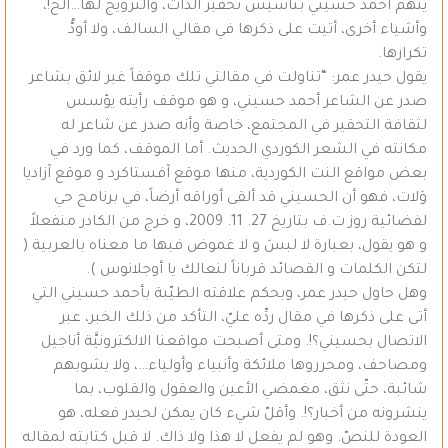
يتهم أحمد حسيني بتأسيس تحقير الذات، والترويج لها…الخ!،
وأشياء أخرى، أتيت على ذكرها في مقالي السالف، ولا أودُّ
تكرارها.
يقول حيدر عمر: “تناولت في مقالتي تلك موقفاً غير لائق بشاعر
صدر عن الشاعر أحمد حسيني، و هو موقف رأيته يؤسس
لثقافة التحقير في المجتمع، خاصة وأنه صدر عن شاعر له
مكانته في الشعر الكوردي الحديث. أما الموقف، كما ورد في
بعض مواقع النت الكوردية، منها موقع آفستاكرد و موقع آزاديا
وَلات، فهو أن الحسيني قد ألقى أوراقه أرضاً، في برنامج حي
لفضائية روز ت.ف بتاريخ 27. 11. 2009، و خرج من الكادر منفعلاً
و هو يقول، بعبارة لا لبسَ و لا غموض فيها ما معناه بالعربية (
لتكن الكلمات و القصائد قرباناً لنعالك يا أوجلانوس ).
وهل حاول حيدر عمر، وبحكم علاقته الطيّبة بأحمد حسيني التي
أتى على ذكرها في مقال ردِّه عليّ، التأكد من ذلك الخبر، عبر
الاتصال بحسيني؟!. ومتى أصبحت مواقعنا الالكترونيَّة أناجيل
ومصاحف، ومحرروها ملائكة وأنبياء وأولياء…، ولا يشوبهم
شائبة، حتّى نثق، مغمضي الأعين والعقول والقلوب، بما
ينشرونه من أخبار؟!. وأقلّ شيء كان يمكن لحيدر فعله، هو
العودة للنصّ. وهو لم يفعل لا هذا ولا ذاك. لا قبل كتابته لمقاله