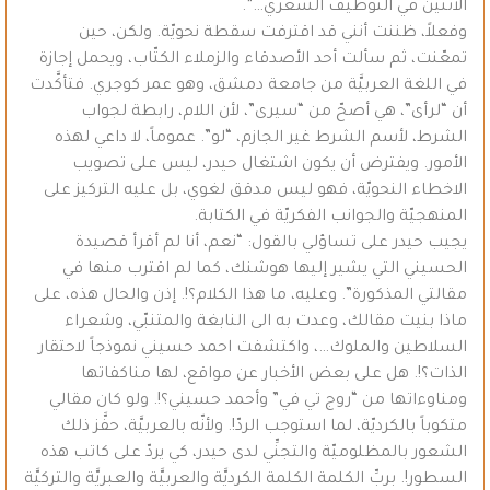
الأثنين في التوظيف الشعري…”.
وفعلاً، ظننت أنني قد اقترفت سقطة نحويّة. ولكن، حين
تمعّنت، ثم سألت أحد الأصدقاء والزملاء الكتّاب، ويحمل إجازة
في اللغة العربيَّة من جامعة دمشق، وهو عمر كوجري. فتأكَّدت
أن “لرأى”، هي أصحّ من “سيرى”، لأن اللام، رابطة لجواب
الشرط، لأسم الشرط غير الجازم، “لو”. عموماً، لا داعي لهذه
الأمور. ويفترض أن يكون اشتغال حيدر، ليس على تصويب
الاخطاء النحويّة، فهو ليس مدقق لغوي، بل عليه التركيز على
المنهجيّة والجوانب الفكريّة في الكتابة.
يجيب حيدر على تساؤلي بالقول: “نعم، أنا لم أقرأ قصيدة
الحسيني التي يشير إليها هوشنك، كما لم اقترب منها في
مقالتي المذكورة”. وعليه، ما هذا الكلام؟!. إذن والحال هذه، على
ماذا بنيت مقالك، وعدت به الى النابغة والمتنبّي، وشعراء
السلاطين والملوك…، واكتشفت احمد حسيني نموذجاً لاحتقار
الذات؟!. هل على بعض الأخبار عن مواقع، لها مناكفاتها
ومناوءاتها من “روج تي في” وأحمد حسيني؟!. ولو كان مقالي
متكوباً بالكرديّة، لما استوجب الردّ!. ولأنّه بالعربيَّة، حفَّز ذلك
الشعور بالمظلوميّة والتجنِّي لدى حيدر، كي يردّ على كاتب هذه
السطور!. بربِّ الكلمة الكلمة الكرديَّة والعربيَّة والعبريَّة والتركيَّة