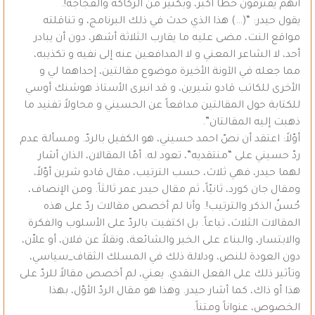
أنَّهم يقترفون خطأً أكبر، وبكثير من الركاكة والفجاجة!.
يقول حيدر: “(…) هذا الذي حدث في ذلك البرنامج، و تناقلته
مواقع النت، مضى عليه ما يقارب الثلاثة أشهر، دون أن يبادر
أحد، لا الشاعر المعني و لا المدافعين عنه إلى نفيه و تكذيبه،
مما جعله في الآونة الأخيرة موضوع مقالتين، إحداهما لي و
الأخرى للكاتب قادو شيرين، و قد انبرى الأستاذ هوشنك أوسي
للكتابة حول المقالتين مدافعاً عن الحسيني و محاولاً تفنيد ما
ذهبت إليه المقالتان”.
أوّلاً: اعتقد أن نصّ احمد حسيني، هو الكفيل بالردّ. ومسألة عدم
ردّ حسيني على “منتقديه”، تعود له. أمّا المقالان، الذان أشار
لهما حيدر، فهي ثلاث، حسب الترتيب، مقال قادو شرين أوّلاً،
ومقال جان كورد، ثانيّاً، ثم مقال حيدر عمر ثالثاً. ومن الإنصاف،
حُسنُ الذكر والترتيب!. وأنا لم أخصص مقالات ردّ على هذه
المقالات الثلاث، تباعاً. بل اكتفيت بالردّ على الأسلوب والفكرة
والابتسار، والبناء على الخبر والشائعة، ونقلاً عن فلان، أو علاّن،
دون العودة للنص، ودلالة ذلك في المسلك الثقاف_سياسي،
وتأثير ذلك على الفعل النقدي. يعني، لم أخصص مقالاً للردّ على
هذا أو ذاك، كما أشار حيدر. وهذا هو مقال الردّ الأوّل، بهذا
الخصوص، عنواناً ومتناً.