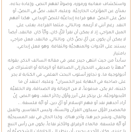
واستكشاف معانيه ورموزه، وصولاً لفهم النص، وإعادة بناءه،
بمنأى عن المؤثرات الخارجيَّة. وعليه، النقد، نصٌّ في النصّ، أو
نصٌّ على النصّ. فهو قراءة إبداعيَّة للنصّ الإبداعي. هكذا أفهم
النقد. رغم أنني لا أزعمه. وبالتالي، مثلما القراءة، يغلب على
الميل المزاجي، إذ لا يمكن أن نقرأ لأيٍّ كان، وأيَّاً كان. فالنقد، أيضاً
لا يمكن أن يكون عن أيّ نصٍّ كان. وبالتالي، فالنقد، فعل مزاجي،
يستند على الأدوات والمنهجيَّة والثقافة. وهو فعل إبداعي،
بامتياز.
سأبدأ من حيث انتهى حيدر عمر، في مقاله السالف الذكر، بقوله:
“مهلاً يا صديقي، الانحياز إلى الصداقة أو الزمالة أو الاشتراك في
أديولوجية ما، و تجاوز أسلوب البحث العلمي، في الكتابة لا يجر
على صاحبه في النهاية غير الخسران”. وعليه، اعتقد أن ما
كتبته، لم يكن، مدفوعاً، لا من الزمالة ولا الصداقة، ولا الخلفيَّة
الأيديولوجيَّة، بل يرتكز على أبرز وأوّل ركائز النقد، وهو النص. إنّ
أراد أحدهم نقد أو فهم الإسلام أو أيّ دين، أو أيَّة فلسفة…،
فالمصدر الأوّل سيكون القرآن والسنّة، وليس التفاسير، والقيل
والقال، ونشر خبر هنا، وآخر هناك. وكذا الحال في نقد المسيحيَّة
أو أيَّة فلسفة. فالماء الرقراق والأكثر نقاءاً، يكون من رأس النبع
يا عزيزي. وكان الأجدى بحيدر، أن ينظر إلى الخلافات الشخصيَّة أو