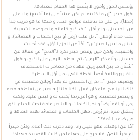
يؤسس لأمور وأمور، لا يتّسع هذا المقام لتعدادها.
يقول حيدر: “إن ما كتبته لم يكن مبنياً على (ما أشيع) و لا على
(خطأ)، بل على ما تناقلته مواقع النت، و منها ما هو قريب جداً
من الحسيني، ولم أقل: ” قد ذبح كلماته و نصوصه الشعرية
تحت حذاء أوجلان “، بل قلت (رمى أو ذبح الكلمات و القصائد)، و
شتان ما بين العبارتين”. أمَّاً عن الجزء الأوّل، فقد أجبيت
واكتفيت. ولكن حين يرفض حيدر ذكره لـ”الذبح” في مقاله عن
حسيني، وأنه ذكر “الرمي”، ثم يعطف الرمي على الذبح، ويقول
“شتّان ما بين العبارتين، فهذه من مغامرات الاستخفاف
بالقارئ واللغة أيضاً. نقطة انتهى، من أوّل السطر!!.
ويضيف حيدر: “… ثم إن الحسيني لم يهد أوجلان قصيدته في
ذلك البرنامج، فلو كان فعل، لكنا قلنا إنه يعبر عن تعاطفه معه
و ينتصر لقضيته. و هو أمرلربما يُكتب له و ليس عليه، ولكنه
رمى أوراقه أرضاً و نحر الكلمات و الشعر عامة تحت الحذاء الذي
يُنتعَـل فترة، ثم يُرمى، فهل الكلمات و القصائد بهذه التفاهة و
هي ضمير الأمة؟!”.
أمَّا عن الإهداء، فهو لليلى زانا. وقد ذكرت ذلك أعلاه. ولئن حيدراً
لم يقرأ النصّ، فلا حرج على جهله لمن كانت القصيدة مهداة!.