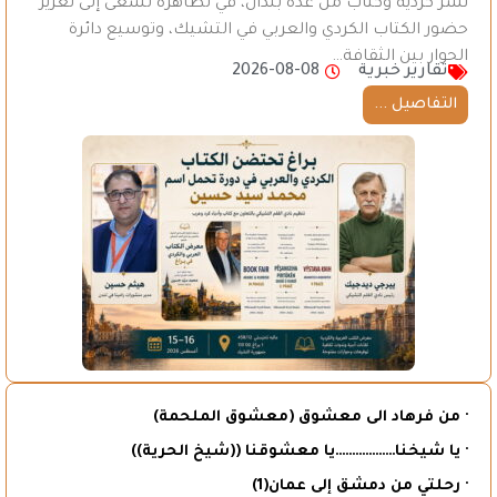
نشر كردية وكتّاب من عدة بلدان، في تظاهرة تسعى إلى تعزيز
حضور الكتاب الكردي والعربي في التشيك، وتوسيع دائرة
الحوار بين الثقافة…
تقارير خبرية
2026-08-08
التفاصيل ...
· من فرهاد الى معشوق (معشوق الملحمة)
· يا شيخنا………………يا معشوقنا ((شيخ الحرية))
· رحلتي من دمشق إلى عمان(1)