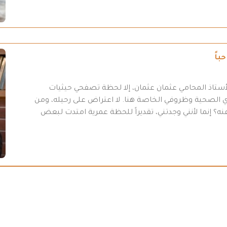
باً
أستاذ المحامي عثمان عثمان، إلا لحظة تصفحي حيثيات
 31-7/ 2026 “، وبسبب أموري الصحية وظروفي الخاصة هنا. لا اعتراض على رحيله، ومن
ه؟ إنما لأنني وجدتني، تقديراً للحظة عمرية امتدت لبعض