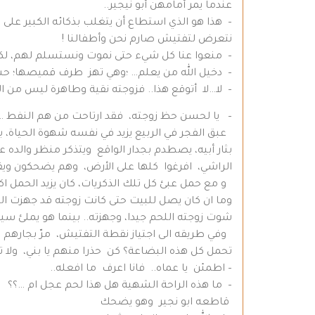
عندما يمر أمامهن أبو نيجير..
– هذا هو الذي استطاع أن يتغلب بذكائه الكبير على 
نتعرض لتفتيش صارم نحن وأطفالنا !
– منعوا عنا كل شيء حتى نموت ونستسلم لهم، لكن
– دخيل الله من يعلم… ؛وهي تهز طرف قميصها؛ حس
– لا…لا أتوقع هذا.. فزوجته نقية وطاهرة ليس من ال
– يا لحسن حظ زوجته، فقد ارتاحت من هم النفط …
عبق الفجر في الربيع يزيد في نفسه شهوة الحياة، بر
بثار أبيه، يصطدم بجدار الواقع ويتذكر منظر وال
الراشي، افرغوا كلها على الأرض، وهم يضحكون ويقه
و مع حمل عبئ كل تلك الذكريات، كان يزيد الحمل ا
وما ان كان يصل للبيت حتى كانت زوجته قد جهزت ال
شوت زوجته اللحم جيدا، وجهزته.. بينما هو يملئ سي
وفي طريقه الى اجتياز نقطة التفتيش، مرّ بجارهم ال
تحمل كل هذه البضاعة؟ كن حذرا منهم يا بني، ولا ت
– اطمئن يا عماه.. فانا اعرف ما افعله..
– ما هذه الراحة الشهية هل هذا لحم عجل ام …؟؟
قاطعه ابو نجير وهو يضحك