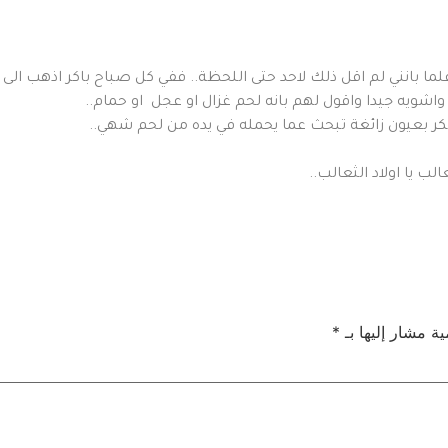
لما بانني لم اقل ذلك لاحد حتى اللحظة.. ففي كل صباح باكر اذهب الى 
 واشويه جيدا واقول لهم بانه لحم غزال او عجل او حمام..
ر بعيون زائغة تبحث عما يحمله في يده من لحم شهي..
لب يا اولاد الثعالب..
ية مشار إليها بـ
*