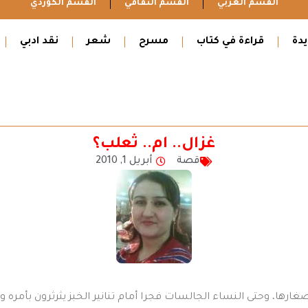
القسم العربي
القسم الثقافي
القسم الكوردي
دة
قراءة في كتاب
مسرح
شعر
نقد ادبي
غزال.. ام.. ثعلب؟
قصة
أبريل 1, 2010
غارها، وحتى النساء الجالسات فجرا أمام تنانير الخبز يثرثرون بأم