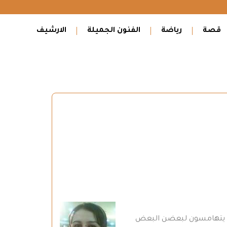
قصة
رياضة
الفنون الجميلة
الارشيف
ره و يتهامسون لبعضن البعض