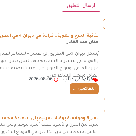
ثنائية الجرح والهوية.. قراءة في ديوان «في ال
حنان عبد القادر
يُشكل ديوان «في الطريق إلى نفسي» للشاعر لقمان 
والهوية في مسيرته الشعرية؛ فهو ليس مجرد ديوان
مرارة المنفى، ويتوزع الديوان على عتبات نصية وش
العام، ويبحث الشاعر من…
قراءة في كتاب
2026-08-06
التفاصيل ...
تعزية ومواساة بوفاة المربية بني سعادة محمد
بمزيد من الحزن والأسى، تلقت أسرة موقع ولاتي مه ن
عباس، شقيقة كل من الكاتبين في الموقع الدكتور