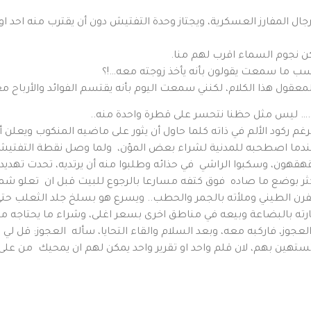
رجال المفارز العسكرية، ويجتاز وحدة التفتيش دون أن يقترب منه احد 
 نجوم السماء اقرب لهم منا.
ب ما سمعت يقولون بأنه يأخذ زوجته معه…!؟
معقول هذا الكلام، لكنني سمعت اليوم بأنه يقتسم الفوائد والأرباح مع
… ليس مثل حظنا نتحسر على قطرة واحدة منه..
غم ركود الألم في ذاته كلما حاول أن يثور على ماضيه المنكوب ويعلن أ
ده عندما اصطحبه للمدنية لشراء بعض المؤن، ولما وصل نقطة التفتيش
قهون، وسكبوا الراشي في حذائه وطلبوا منه أن يرتديه، تحدت تهديد 
كثر بوضع ما صاده فوق كتفه مسارعا بالرجوع للبيت قبل ان تعلو شم
فرن الطيني وملأته بالجمر والحطب.. ويسرع هو بسلخ جلد الثعلب حتى 
ارته بالبضاعة وبيعه في مناطق اخرى بسعر اغلى، وشراء ما يحتاجه من
عجوز، فاركبه معه، وبعد السلام والقاء التحايا، سأله العجوز: قل لي
ستهين بهم، لان قلم واحد او تقرير واحد يمكن لهم ان يمحيك من على