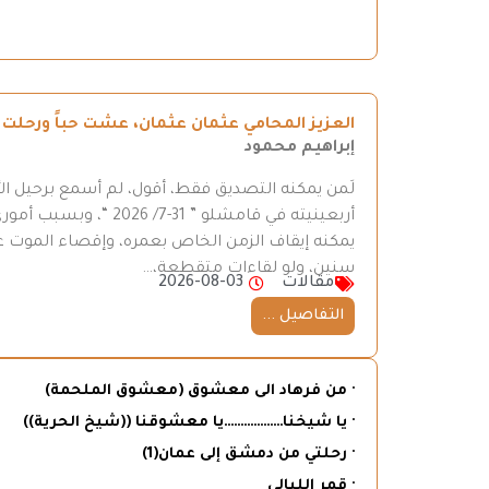
العزيز المحامي عثمان عثمان، عشت حباً ورحلت ح
إبراهيم محمود
لَمن يمكنه التصديق فقط، أقول، لم أسمع برحيل ال
أربعينيته في قامشلو ”
يمكنه إيقاف الزمن الخاص بعمره، وإقصاء الموت عن
سنين، ولو لقاءات متقطعة،…
مقالات
2026-08-03
التفاصيل ...
· من فرهاد الى معشوق (معشوق الملحمة)
· يا شيخنا………………يا معشوقنا ((شيخ الحرية))
· رحلتي من دمشق إلى عمان(1)
· قمر الليالي