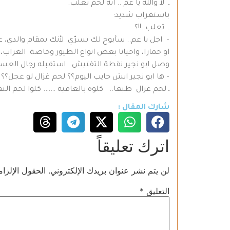
ـ لا والله يا عم .. انه لحم ثعلب.
باستغراب شديد:
ـ ثعلب..!!؟
– اجل يا عم.. سأبوح لك بسرّي لأنك بمقام والدي، ع
او حمارا، واحيانا بعض انواع الطيور وخاصة الغراب،
وصل ابو نجير نقطة التفتيش.. استقبله رجال العسك
– ها ابو نجير ايش جايب اليوم؟؟ لحم غزال لو عجل؟؟
ـ لحم غزال طبعا.. كلوه بالعافية ……. كلوا لحم الثعا
شارك المقال :
اترك تعليقاً
لن يتم نشر عنوان بريدك الإلكتروني.
الحقول الإلزام
التعليق
*