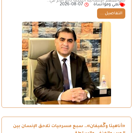
لمواقفهم الإنسانية النبيلة بالغ الأثر في…
نعي ومواساة
2026-08-07
التفاصيل ...
«أناهيتا وگَميفان»… سبع مسرحيات تلاحق الإنسان بين