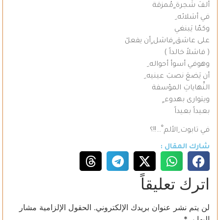
ألفَ شَجرة ٍمُمزقة
في أشلائه ِ
وكمّا يَبنغي
على عاشق ٍفاشل ٍأن يفعلْ
( فاشلاً خالداً )
وهوفي أسوأ أحواله ِ
أن يَضعَ نصبَ عينيه ِ
النِّهاياتِ المؤسفة
ويتوارى بهدوء ٍ
بعيداً بعيداً
في تابوت ِالألم ْ…!!؟
شارك المقال :
اترك تعليقاً
لن يتم نشر عنوان بريدك الإلكتروني.
الحقول الإلزامية مشار
إليها بـ
*