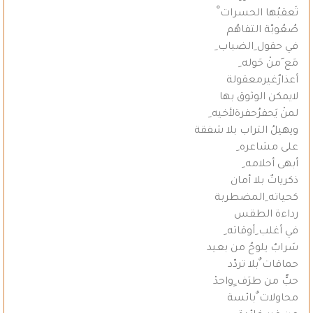
تَعقبُها الحسرات ْ
صُعُوبّة التفاهُم
في حقول ِالضباب ِ
مَع َمنْ حَوله ِ
أعذارٌغيرمعقولة
لايمكن الوثوق بها
لمنْ يَحفرُحفرةلأخيه ِ
ويهيلُ التراب بلا شفقة
على مشاعره ِ
أبهى أحلامه ِ
ذكرياتٌ بلا أمان
كحياته ِالمضطربة
رداءة الطقس
في أغلب ِأوقاته ِ
سَرابٌ يلوحُ من بعيد
حماقات ٌبلا تردّد
حبُّ من طرَف ٍواحدْ
محاولات ٌبائسة