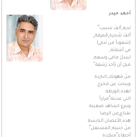
أحمد حيدر
لديه ِألفَ سَببب ْ
ألفَ شَجرة ٍمُمزقة ٍ
(شعوباً من نَدم ٍ)
في أشلائه ِ
ليبذلَ مافي وسعه ِ
قبلَ أن يَأخذ رَشفة ً
منْ قهوتك ِالباردة
ويبحث عن مَخرج
لهذه ِالورطة
التي عذبته ُمراراً
وينزع كشاهد ضغينة
بقناع ٍمن الرضا
هذه ِالأغصان اليابسة
منْ حنينه ِالمشتعل ْ:
أخطاء ٌمتكررة