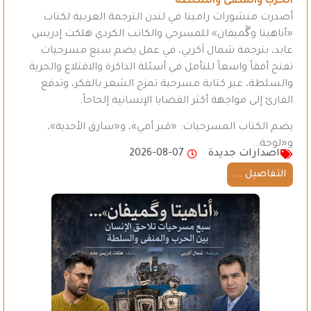
الحرب والمنفى والسلطة
أصدرت منشورات رامينا في لندن الترجمة العربية لكتاب
«أناهيتا وگَميفان» للمسرحي والكاتب الكردي هلكت إدريس
عابد، بترجمة شمال آكريي، في عمل يضم سبع مسرحيات
تفتح أفقاً واسعاً للتأمل في أسئلة الذاكرة والاقتلاع والحرية
والسلطة، عبر كتابة مسرحية تمزج الشعر بالفكر، وتدفع
القارئ إلى مواجهة أكثر القضايا الإنسانية إلحاحاً.
يضم الكتاب المسرحيات: «قبر أمي»، و«سارق الأحذية»،
و«لوحة…
اصدارات جديدة
2026-08-07
التفاصيل ...