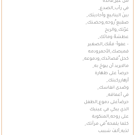
من غير ِفائدة
في رأب ِالصدع ِ
بينَ الينابيع وأحاديثك ِ
صقيع ُروحه ِوحضنك ِ
غرّتك ِوالريح
عطشهُ ومائك ِ
– عفواً- فمُك ِالصغير
قميصك ِالأحمرودمه
كحل ُقصائدك ِودموعه ِ
مالايريد أن يبوحَ به ِ
حرصاً على طهارة
أزهارركبتك ِ
وصَدى انفاسك ِ
في أعماقه ِ
حرصَاًعلى دموع ِالطفل
الذي يبكي في عينيك
على روحه ِالمنكوبة
كلما يلمحه ُفي مرآتك ِ
لدَيه ِألفَ سَببب