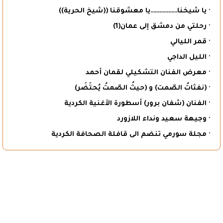
· يا شيخنا………………يا معشوقنا ((شيخ الحرية))
· رحلتي من دمشق إلى عمان(1)
· قمر الليالي
· الليل الداجي
· معرض الفنان التشكيلي لقمان أحمد
· (نفثاتُ الصّمت) و (حيثُ الصّمتُ يُحتَضَر)
· الفنان (شفان برور) أسطورة الأغنية الكردية
· وجيهة سعيد ونداء اللازورد
· مجلة سورمي تنضم الى قافلة الصحافة الكردية