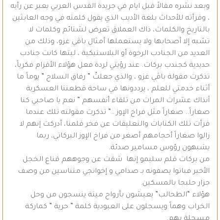
وبعد نشره مقالاً قبل ايام في جريدة القدس العربي يعبر عن رأيه
، وقرأته للأحداث بلغة الأديب الذي يقول كلمته في وجه العابثين
بالتاريخ والكلمات، ذاك العملاق تعرض لشتائم وكلمات لا
تشبه إلا أصحابها ولا يستعملها أمثال باڤي غزو، وذلك من
العديد من الجنادب الرخوة أو البلاستيكية ، ليتها كانت جنادب
حديدية كجندب بركات. عند رؤيتي لردة فعل هؤلاء الأقزام فكرياً،
تذكرت مقولة باڤي غزو ، والذي جعلتُ ” رفاق السلاح ” يوماً ما
أثناء خدمتي للعلم ، يرددونها في ساحة قطعتنا العسكرية
آنذاك عشرات المرات من تلقاء أنفسهم ” نعم يا صاحبي كنا
صغاراً.. صغاراً مثل فراخ الإوز ..” تذكرت مقولته تلك عندما
قرأت تلك الكتابات والتعليقات عن فخر قلمنا، أدركت إنهم لا
زالوا صغاراً أحجامهم أصغر من فراخ الإوز البركاتي، ربما
يشبهون رؤوس مسامير صدئة.
من بركات قلم سليمو إنها شقت عن وجوههم قناع الخجل
الأخير فباتوا يصفونه بـ صدامي و إخوانجي متناسين من وصف
جزار حلبجا بالمسكين.
هؤلاء “الطحالب” يعيشون بأرواح ميتة ينسجون من وحل
الخراب وهماً ويسجلون على العبودية كلمة ” حرية ” كماركة
مسجلة بهم.