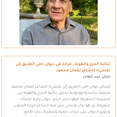
ثنائية الجرح والهوية.. قراءة في ديوان «في الطريق إلى
نفسي» للشاعر لقمان محمود
حنان عبد القادر
يُشكل ديوان «في الطريق إلى نفسي» للشاعر لقمان محمود
محطة تراجيدية ووجودية تختزل ثنائية الجرح والهوية في
مسيرته الشعرية؛ فهو ليس مجرد ديوان يضم قصائد
متفرقة، بل هو بيان وجداني يبين فيه الشاعر مرارة المنفى،
ويتوزع الديوان على عتبات نصية وشعرية تتخذ طابع