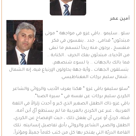
أمين عمر
سلو ..سليمو ..باڤي غزو في مواجهة ” موتى
مبتدئون” قدامى.. جدد ..ينفسون في فكر
متفسخ ، يرجون منه ريحاً لتسمم ما تبقى
من الأحياء، مبتدئون بفك الحرف ..الكتابة ..
فما بالك بالجهات .. يا لسوء شنصهم،
يتسلقون الجهات ، وأية جهة يحاولون الإرتياع فيه، إنه الشمال
..شمال سليم بركات المغناطيسي.
“سلو سليمو باڤي غزو ” هكذا يعرف الأديب والروائي والشاعر
الكردي سليم بركات عن نفسه في ” سيرة الصبا”.
باڤي غزو ذاك الطفل الصغير الذي كبر و أحدث زلزالاً في اللغة
العربية ، عبر عن الكردي بالعربية ما لم يستطع أيُ أبن أمه،
قبله، كرديً أو عربي أن يفعل ذلك ، حيث الإفصاح عن الكردي،
الطفل والصبي الشاعر والروائي بأدق تفاصيل إنسانيته. تلك
القامة الدريّة التي يفتخر بها كل من كتب كلاماً جميلاً ومؤثراً،