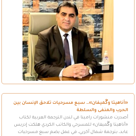
«أناهيتا وگَميفان»… سبع مسرحيات تلاحق الإنسان بين
الحرب والمنفى والسلطة
أصدرت منشورات رامينا في لندن الترجمة العربية لكتاب
«أناهيتا وگَميفان» للمسرحي والكاتب الكردي هلكت إدريس
عابد، بترجمة شمال آكريي، في عمل يضم سبع مسرحيات