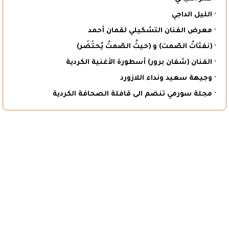
· الليل الداجي
· معرض الفنان التشكيلي لقمان أحمد
· (نفثاتُ الصّمت) و (حيثُ الصّمتُ يُحتَضَر)
· الفنان (شفان برور) أسطورة الأغنية الكردية
· وجيهة سعيد ونداء اللازورد
· مجلة سورمي تنضم الى قافلة الصحافة الكردية