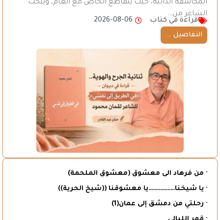
المكاشفة الذاتية، حيث يتقاطع الخاص مع العام، ويبحث
الشاعر من…
قراءة في كتاب
2026-08-06
التفاصيل ...
· من فرهاد الى معشوق (معشوق الملحمة)
· يا شيخنا………………يا معشوقنا ((شيخ الحرية))
· رحلتي من دمشق إلى عمان(1)
· قمر الليالي