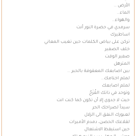
الأرض …
الماء…
والهواء…
سرمدي في حضرة النور أنت
اساطيرك
تركن على بياض الكلمات حين تغيب المعاني
خلف الصفير
صفير الوقت
المترهل
بين اصابعك المعقوفة بالحبر …
لملم اختامك…
لملم اصابعك
وتوحد في ذاتك القُزَحُ
حيث لا جدوى إلا أن تكون كما كنت انت
سيداً لصراخك الحر
لعبورك النفق الى الزلال
لقلاعك الحصن، دمدم الأميرات
حين استيقظ الاشتعال