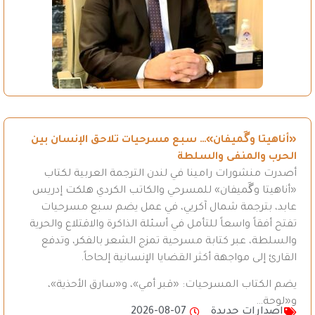
«أناهيتا وگَميفان»… سبع مسرحيات تلاحق الإنسان بين
الحرب والمنفى والسلطة
أصدرت منشورات رامينا في لندن الترجمة العربية لكتاب
«أناهيتا وگَميفان» للمسرحي والكاتب الكردي هلكت إدريس
عابد، بترجمة شمال آكريي، في عمل يضم سبع مسرحيات
تفتح أفقاً واسعاً للتأمل في أسئلة الذاكرة والاقتلاع والحرية
والسلطة، عبر كتابة مسرحية تمزج الشعر بالفكر، وتدفع
القارئ إلى مواجهة أكثر القضايا الإنسانية إلحاحاً.
يضم الكتاب المسرحيات: «قبر أمي»، و«سارق الأحذية»،
و«لوحة…
اصدارات جديدة
2026-08-07