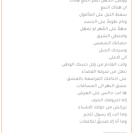
ووشى الجهل بسر النبع هناك
ان هناك النبع
سقط الليل على المأمول
ونام طويلاً على الجسد
مهلاً على المُهر او تمهل
وامتطي الشرق
حصانك الشمس
وسرجك الجبل
الى الاعلى
وانت القادم من زلال حنينك الوطن
تطل من شرفة الفضاء
على اختامك المرصعة بالعشق
عشق النهر الى المسافات
ها انت جالس على العرش
إله لحروفك الخزف
تزركش من حولك الاشياء
وما انت إلا رسول للحبر
وما أنا إلا صديقٌ للكلمات