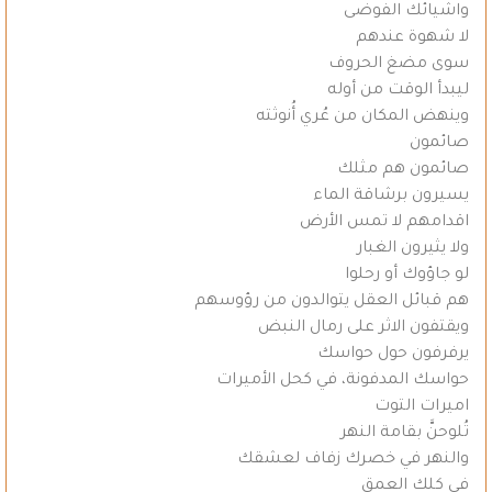
واشيائك الفوضى
لا شهوة عندهم
سوى مضغ الحروف
ليبدأ الوقت من أوله
وينهض المكان من عُري أُنوثته
صائمون
صائمون هم مثلك
يسيرون برشاقة الماء
اقدامهم لا تمس الأرض
ولا يثيرون الغبار
لو جاؤوك أو رحلوا
هم قبائل العقل يتوالدون من رؤوسهم
ويقتفون الاثر على رمال النبض
يرفرفون حول حواسك
حواسك المدفونة، في كحل الأميرات
اميرات التوت
تُلوحنَّ بقامة النهر
والنهر في خصرك زفاف لعشقك
في كلك العمق