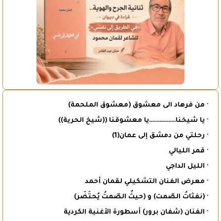
· من فرهاد الى معشوق (معشوق الملحمة)
· يا شيخنا………………يا معشوقنا ((شيخ الحرية))
· رحلتي من دمشق إلى عمان(1)
· قمر الليالي
· الليل الداجي
· معرض الفنان التشكيلي لقمان أحمد
· (نفثاتُ الصّمت) و (حيثُ الصّمتُ يُحتَضَر)
· الفنان (شفان برور) أسطورة الأغنية الكردية