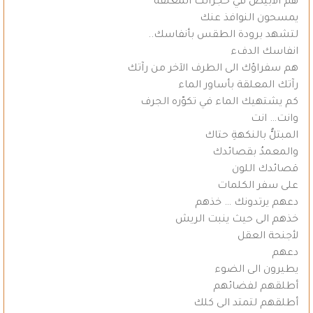
هم الابيض في حجراتك المغلقة
يمسحون النوافذ عنك
لتشهد برودة الطقس بأنفاسك..
انفاسك الدفء
هم سفراؤك الى الطرف الآخر من رآتك
رآتك المعلقة بأساور الماء
كم يشتهيك الماء في تكوّره الجرف
وانت… انت
المبتلُّ بالنكهةِ حتاك
والمعمدُ بقصائدك
قصائدك اللون
على سفر الكلمات
دعهم يرتدونك … خذهم
خذهم الى حيث ينبت الريش
لأجنحة العقل
دعهم
يطيرون الى الضوء
أطلقهم لفضائهم
أطلقهم لتمتد الى كلك