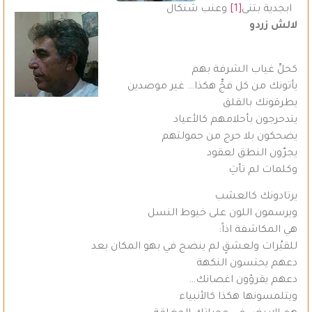
ابجدية بتنى
[1]
وعنب شنكال
لالش زردو
كحلِّ غياب الشرفة بهم
يأتونك من كل فجٍّ هكذا… غير موصدين
يطرقونك بالقلق
يتدحرجون بأحلامهم كالأعياد
يضحكون بلا حرج من حمولتهم
يجرّون النطق لعقود
وكلمات لم تأتِ
يرتادونك كالعشب
ويرسمون اللون على خيوط النسل
هي المكاشفة اذاً:
للقبُرات ولعشقٍ لم ينضج في بهو المكان بعد
دعهم يحتسون النكهة
دعهم يقرؤون اغصانك…
ويتلمسونها هكذا كالأنبياء