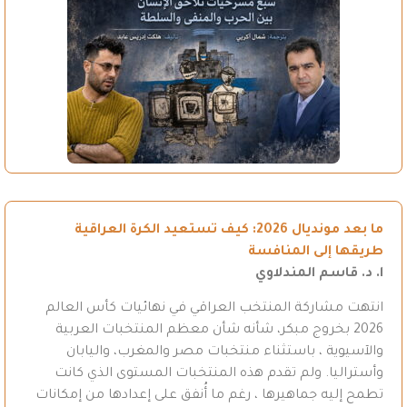
ما بعد مونديال 2026: كيف تستعيد الكرة العراقية
طريقها إلى المنافسة
ا. د. قاسم المندلاوي
انتهت مشاركة المنتخب العراقي في نهائيات كأس العالم
2026 بخروج مبكر، شأنه شأن معظم المنتخبات العربية
والآسيوية ، باستثناء منتخبات مصر والمغرب، واليابان
وأستراليا. ولم تقدم هذه المنتخبات المستوى الذي كانت
تطمح إليه جماهيرها ، رغم ما أُنفق على إعدادها من إمكانات