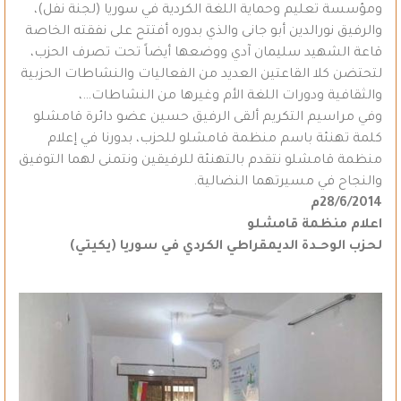
ومؤسسة تعليم وحماية اللغة الكردية في سوريا (لجنة نفل)،
والرفيق نورالدين أبو جانى والذي بدوره أفتتح على نفقته الخاصة
قاعة الشهيد سليمان آدي ووضعها أيضاً تحت تصرف الحزب،
لتحتضن كلا القاعتين العديد من الفعاليات والنشاطات الحزبية
والثقافية ودورات اللغة الأم وغيرها من النشاطات…،
وفي مراسيم التكريم ألقى الرفيق حسين عضو دائرة قامشلو
كلمة تهنئة باسم منظمة قامشلو للحزب، بدورنا في إعلام
منظمة قامشلو نتقدم بالتهنئة للرفيقين ونتمنى لهما التوفيق
والنجاح في مسيرتهما النضالية.
28/6/2014م
اعلام منظمة قامشلو
لحزب الوحــدة الديمقراطي الكردي في سوريا (يكيتي)