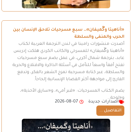
«أناهيتا وگَميفان»… سبع مسرحيات تلاحق الإنسان بين
الحرب والمنفى والسلطة
أصدرت منشورات رامينا في لندن الترجمة العربية لكتاب
«أناهيتا وگَميفان» للمسرحي والكاتب الكردي هلكت إدريس
عابد، بترجمة شمال آكريي، في عمل يضم سبع مسرحيات
تفتح أفقاً واسعاً للتأمل في أسئلة الذاكرة والاقتلاع والحرية
والسلطة، عبر كتابة مسرحية تمزج الشعر بالفكر، وتدفع
القارئ إلى مواجهة أكثر القضايا الإنسانية إلحاحاً.
يضم الكتاب المسرحيات: «قبر أمي»، و«سارق الأحذية»،
و«لوحة…
اصدارات جديدة
2026-08-07
التفاصيل ...