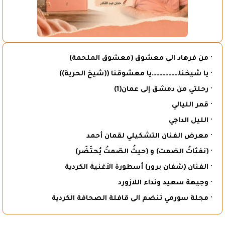
· من فرهاد الى معشوق (معشوق الملحمة)
· يا شيخنا………………يا معشوقنا ((شيخ الحرية))
· رحلتي من دمشق إلى عمان(1)
· قمر الليالي
· الليل الداجي
· معرض الفنان التشكيلي لقمان أحمد
· (نفثاتُ الصّمت) و (حيثُ الصّمتُ يُحتَضَر)
· الفنان (شفان برور) أسطورة الأغنية الكردية
· وجيهة سعيد ونداء اللازورد
· مجلة سورمي تنضم الى قافلة الصحافة الكردية