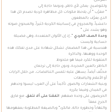
المرتجى.
وللتوضيح: يمكن لأي ناظر، ودونما حاجة إلى
” مقرّب ” أن يلاحظ مكونات كل مظاهرة كردية تصدم كل هذا
الذي يعرّف بالمطعون
داعشياً، والمجروح في إنسانيته الكردية كثيراً، والمبحوح صوته
وهو يشدد على ”
وحدة الصف الكردي
“، إذ إن الألوان المتعددة، وهي فضيلة
حسابية وليست
هندسية في هذا المضمار، تشكل شهادة على مدى تفكك هذه
الوحدة ووهنها، والذاكرة
المثقوبة للكرد فيما هو ملحوظ.
الناظر بالعين المجردة، ودون حاجة إلى ترجمان
محلَّف أيضاً، يسهل عليه تلمس التناقضات، من خلال الرايات
أو الأعلام واليافطات
وبنية الشعارات والصور، تأكيداً على أن العرب ليسوا وحدهم
في الميدان وفيما يكرره
الحريصون على وحدة صفهم:
اتفقنا على ألا نتفق
، مع فارق
الجرح عمقاً
والتهاباً وخطورة حالة، فالكرد” وبالصيغة المطلوبة بمفهومها