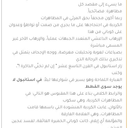
ما يسيء إلى مقصد كل
مظاهرة: فضائحياً.
ربما أكون مجحفاً بحق المرئي في المظاهرات
الكردية في احتجاجها على ما يجري من صمت أو تواطؤ وعدوان
على كوباني من هذا
الإرهاب الداعشي المتعدد الجبهات عملياً، والإرهاب الآخر غير
المسمى مباشرة
بصياغات لغوية وتحليلات مغرضة، ووجه الإجحاف يتمثل في
تذكيري بذلك الرحالة الذي
زار استانبول في القرن التاسع عشر ” إن لم تخنّي الذاكرة !”،
وكتب
العبارة اللماحة وهو يسير في شوارعها ليلاً:
في استانبول لا
يوجد سوى القطط
.
والرابط الكلامي بناء على هذا المقبوس هو التالي: في
المظاهرات الكردية، وهي سكوب
بالألوان، غابت الكردية المنشودة التي باسمها قامت
المظاهرات، وهي العلامة الفارقة
والمؤلمة أي إيلام، كانت كوباني الخميرة الفائقة، لفسد عجين