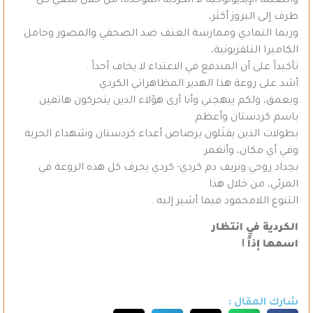
والتعبئة الإيديولوجية لا الكردية الموحدة، من خلال سعي كل
طرف إلى البروز أكثر،
وربما التمادي وممارسة العنف ضد الصحفي والمصور وحامل
الكاميرا التلفزيونية،
تأكيداً على أن المندفع في الاعتداء لا يخاف أحداً .
أشد على روعة هذا الهدير المظاهراتي الكردي
وبعمق، ولكم يبهجني وأنا أرى هؤلاء الذين يتحركون هاتفين
باسم كردستان وأعظم
بطولات الذين يقتَلون برصاص أعداء كردستان وشهداء الحرية
وفي أي مكان، وأنغمر
بحِداد روحي ونزيف دم كردي- كردي يجرف كل هذه الروعة في
المرئي، من خلال هذا
التنوع اللامحمود فيما أشير إليه .
الكردية في انتظار
اسمها إذاً
!
شارك المقال :