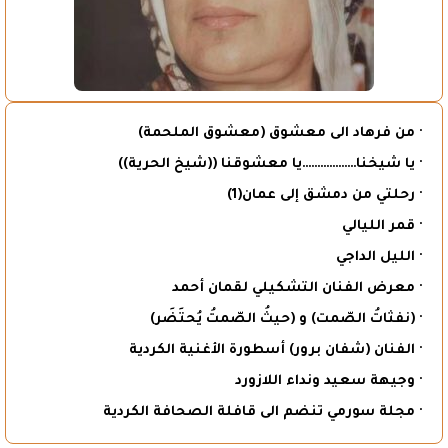
· من فرهاد الى معشوق (معشوق الملحمة)
· يا شيخنا………………يا معشوقنا ((شيخ الحرية))
· رحلتي من دمشق إلى عمان(1)
· قمر الليالي
· الليل الداجي
· معرض الفنان التشكيلي لقمان أحمد
· (نفثاتُ الصّمت) و (حيثُ الصّمتُ يُحتَضَر)
· الفنان (شفان برور) أسطورة الأغنية الكردية
· وجيهة سعيد ونداء اللازورد
· مجلة سورمي تنضم الى قافلة الصحافة الكردية