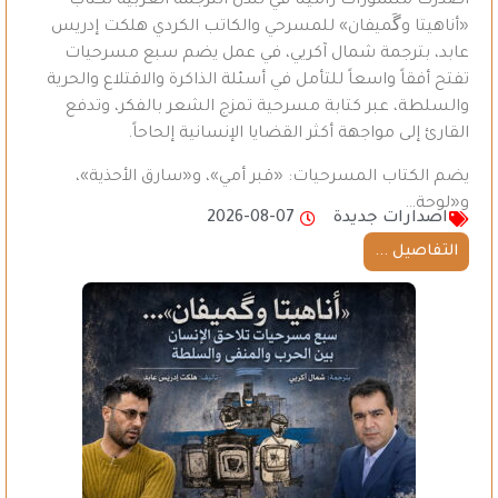
أصدرت منشورات رامينا في لندن الترجمة العربية لكتاب
«أناهيتا وگَميفان» للمسرحي والكاتب الكردي هلكت إدريس
عابد، بترجمة شمال آكريي، في عمل يضم سبع مسرحيات
تفتح أفقاً واسعاً للتأمل في أسئلة الذاكرة والاقتلاع والحرية
والسلطة، عبر كتابة مسرحية تمزج الشعر بالفكر، وتدفع
القارئ إلى مواجهة أكثر القضايا الإنسانية إلحاحاً.
يضم الكتاب المسرحيات: «قبر أمي»، و«سارق الأحذية»،
و«لوحة…
اصدارات جديدة
2026-08-07
التفاصيل ...