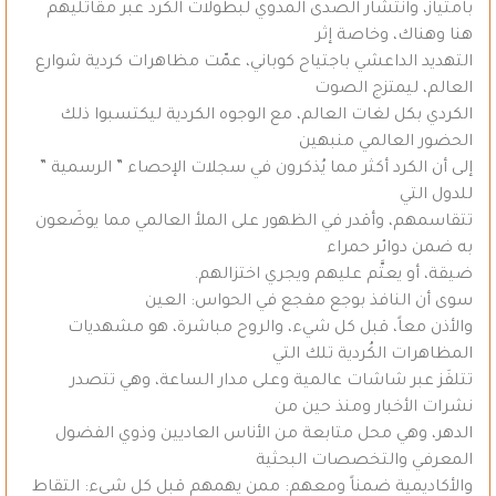
بامتياز، وانتشار الصدى المدوي لبطولات الكرد عبر مقاتليهم
هنا وهناك، وخاصة إثر
التهديد الداعشي باجتياح كوباني، عمّت مظاهرات كردية شوارع
العالم، ليمتزج الصوت
الكردي بكل لغات العالم، مع الوجوه الكردية ليكتسبوا ذلك
الحضور العالمي منبهين
إلى أن الكرد أكثر مما يُذكرون في سجلات الإحصاء ” الرسمية ”
للدول التي
تتقاسمهم، وأقدر في الظهور على الملأ العالمي مما يوضَعون
به ضمن دوائر حمراء
ضيقة، أو يعتَّم عليهم ويجري اختزالهم.
سوى أن النافذ بوجع مفجع في الحواس: العين
والأذن معاً، قبل كل شيء، والروح مباشرة، هو مشهديات
المظاهرات الكُردية تلك التي
تتلفَز عبر شاشات عالمية وعلى مدار الساعة، وهي تتصدر
نشرات الأخبار ومنذ حين من
الدهر، وهي محل متابعة من الأناس العاديين وذوي الفضول
المعرفي والتخصصات البحثية
والأكاديمية ضمناً ومعهم: ممن يهمهم قبل كل شيء: التقاط