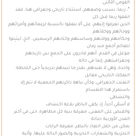
القومي الأمَّتي
“، ربما، بسبب وضعهم، استثناء تاريخي وجغرافي هنا، فقد
اتفقوا ربما قبل كل
الذين تعرفوا إليهم، على ألا يتفقوا بالنسبة لزعمائهم وأمرائهم
ووجائهم ووكلائهم
وحكامهم وولاتهم وساستهم وكتابهم الرسميين…الخ، ليثبِتوا
للعالم أجمع منذ زمان
موغل في القدم: أنهم قادرون على الجمع بين تاريخهم
وجغرافيتهم، إنما في حالة
واحدة، وهي لا تفيدهم، بقدر ما تبيدهم تدريجياً حتى اللحظة:
التفكك التاريخي مقابل
التفتت الجغرافي، وكأن نباهة ذاكرتهم الجمعية لا تتم إلا
باستمرار هذا الانقسام
والتشظي.
لا أسمّي أحداً، إذ يكفي الناظر بلاغة اكتشاف
والقبض على المعنى، معرفة بنية كل مظاهرة، حتى في أكثر
المدن الأوربية حداثة.
يمكن من خلال النفاذ بالنظر، معرفة الرايات
التحزبية والشعارات التحزبية والصور الدالة عليها، وآلية