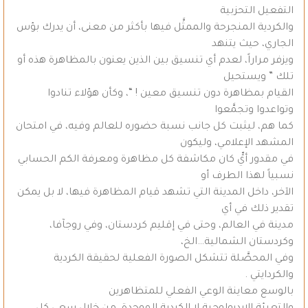
التفعيل التحزبية
والكردية المنجرحة والممثَّل فيها بأكثر من معنى، أن يدرك بؤس
الجاري، حيث يتنهد
ويزفر مراراً، لعدم أي تنسيق بين الذين يعنون بالمظاهرة هذه أو
تلك ” ويستحيل
القيام بمظاهرة دون تنسيق معين ! “، وكأن هؤلاء تنادوا
وتواعدوا وتجمَّعوا
كما هم، ليثبت كل جانب نسبة حضوره للعالم وفيه، في امتحان
المشهد الإعلامي، وليكون
في مقدور أيٍّ كان مكاشفة كل مظاهرة ومعرفة الكم الحسابي
نسبياً لهذا الطرف أو
الآخر، داخل المدينة التي تشهد قيام المظاهرة فيها، لا بل يمكن
تقدير ذلك في أي
مدينة في العالم، وحتى في إقليم كردستان، وفي روجآفا،
وكردستان الشمالية…الخ،
وفي المحصَّلة تتشكل الصورة الفعلية لحقيقة الكردية
والكردايتي .
بالوسع معاينة الوعي الفعلي للمتظاهرين