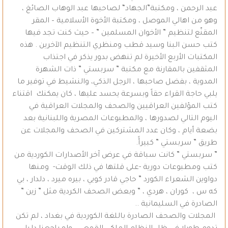
عبد الرحمن ، ومكتبة”الجهاد“ لصاحبها عبد الوهاب الصائغ ،
وهو من اهالي الموصل ، ومكتبة الأخوة الأسلامية – المقر
المقنّع لتنظيم ” الأخوان المسلمين ” – حيث كنت تجد فيها
كتب حسن البنا وسيد قطب ومنظري التنظيم الآخرين . هذه
المكتبات الأربع الأخيرة لم تنهض بدور يذكر في اجتذاب
المثقفين بالمقارنة مع مكتبة ” سربستي ” ذات الشهرة
المدوية ، بفضل صاحبها ، الرجل الذكي، والنشيط في توفير ما
يلبي حاجة القراء حقاً وبسرعة يحسد عليها ، كان يمكنك اقتناء
كتب المؤلفين العراقيين والصحف والمجلات العراقية في
اليوم التالي لصدورها ، والمطبوعات المصرية واللبنانية بعد
بضعة أيام ، وكان عدد المشتركين في الصحف والمجلات عن
طريق ” سربستي ” كبيرأً.
” سربستي ” كانت سباقة في عرض آخر الأصدارات الكوردية من
كتب ومطبوعات دورية -على قلتها في ذلك الوقت- ومنها
دواوين الشعراء الكورد ” حاجي قادر كويي ، بيره ميرد ، دلدار ، بي
كه س ، كوران ، هردي ، ” وبعض الصحف الكردية مثل ” زين ”
الصادرة في السليمانية ..
المجلات والصحف الصادرة باللغة الكوردية في بغداد ، لم تكن