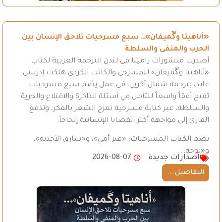
«أناهيتا وگَميفان»… سبع مسرحيات تلاحق الإنسان بين
الحرب والمنفى والسلطة
أصدرت منشورات رامينا في لندن الترجمة العربية لكتاب
«أناهيتا وگَميفان» للمسرحي والكاتب الكردي هلكت إدريس
عابد، بترجمة شمال آكريي، في عمل يضم سبع مسرحيات
تفتح أفقاً واسعاً للتأمل في أسئلة الذاكرة والاقتلاع والحرية
والسلطة، عبر كتابة مسرحية تمزج الشعر بالفكر، وتدفع
القارئ إلى مواجهة أكثر القضايا الإنسانية إلحاحاً.
يضم الكتاب المسرحيات: «قبر أمي»، و«سارق الأحذية»،
و«لوحة…
اصدارات جديدة
2026-08-07
التفاصيل ...