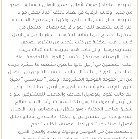
الجريدة الملغاة ( صوت الأهالي ، صدى الأهالي ) وتعاود الصدور
من جديد . وكانت الرقابة في بغداد تحذف أحياناً بعض مواد
الجريدة ، مثل المقال الأفتتاحي ، ولكن الجريدة تترك المساحة
التي كانت تشغلها تلك المواد فارغة بيضاء ، كشكل من
أشكال الأحتجاج على الرقابة الحكومية . أجهزة الأمن في اربيل
كانت تراقب المكتبة عن كثب لتحديد من يشتري الصحف
اليسارية يوميا . والى جانب هذه الجريدة كانت هناك جريدة
الزمان الرصينة ، وجريدة ( الشعب ) الموالية للحكومة . ولكن
اغلب المثقفين في أربيل كانوا يتابعون بشغف ما تنشره جريدة
الجادرجي ، الذي كان دائماً الى جانب الشعب الكوردي في النضال
من اجل حقوقه القومية المشروعة . وتمتاز ” سربستي ” بميزة
أخرى ، لم تستطع أية مكتبة أخرى في أربيل مجاراتها ، وهي
انها كانت تقوم بتوصيل الصحف والمجلات للمشتركين سواء
في أربيل أو ضواحيها وفي تلك السنوات رأيت السيد صالح –
شقيق صاحب المكتبة – وهو يتنقل بين مصايف أربيل لأيصال
المطبوعات الى المشتركين أو بيعها ، خاصة في شقلاوة خلال
فصل الصيف حيث كان هذا المصيف الخلاب تزدحم
بالمصطافين من الموصل وكوكوك وبغداد والمدن الأخرى .