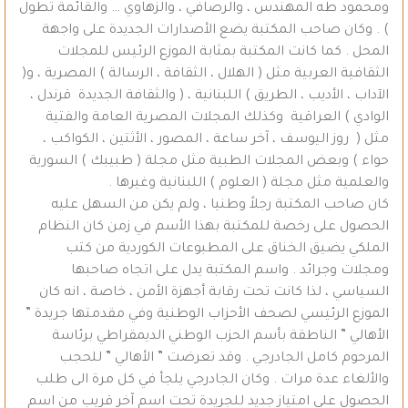
ومحمود طه المهندس ، والرصافي ، والزهاوي … والقائمة تطول
) . وكان صاحب المكتبة يضع الأصدارات الجديدة على واجهة
المحل . كما كانت المكتبة بمثابة الموزع الرئيس للمجلات
الثقافية العربية مثل ( الهلال ، الثقافة ، الرسالة ) المصرية ، و(
الآداب ، الأديب ، الطريق ) اللبنانية ، ( والثقافة الجديدة قرندل ،
الوادي ) العراقية وكذلك المجلات المصرية العامة والفتية
مثل ( روز اليوسف ، آخر ساعة ، المصور ، الأثتين ، الكواكب ،
حواء ) وبعض المجلات الطبية مثل مجلة ( طبيبك ) السورية
والعلمية مثل مجلة ( العلوم ) اللبنانية وغيرها .
كان صاحب المكتبة رجلاً وطنيا ، ولم يكن من السهل عليه
الحصول على رخصة للمكتبة بهذا الأسم في زمن كان النظام
الملكي يضيق الخناق على المطبوعات الكوردية من كتب
ومجلات وجرائد . واسم المكتبة يدل على اتجاه صاحبها
السياسي ، لذا كانت تحت رقابة أجهزة الأمن ، خاصة ، انه كان
الموزع الرئيسي لصحف الأحزاب الوطنية وفي مقدمتها جريدة ”
الأهالي ” الناطقة بأسم الحزب الوطني الديمقراطي برئاسة
المرحوم كامل الجادرجي . وقد تعرضت ” الأهالي ” للحجب
والألغاء عدة مرات . وكان الجادرجي يلجأ في كل مرة الى طلب
الحصول على امتياز جديد للجريدة تحت اسم آخر قريب من اسم