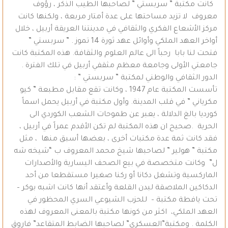
كانت مكتبة ” سربستي ” لصاحبها الطيب الذكر ، رؤوف
معروف لا تزيد مساحتها على عدة أمتار مربعة ، ولكنها كانت
مركز الأشعاع الفكري والثقافي في مدينتنا العريقة أربيل ، خلال
أواخر العهد الملكي وأوائل عهد ثورة 14 تموز . ” سربستي ”
فتحت لنا بابا رحباً الى عالم العلوم والثقافة. هذه المكتبة كانت
جامعتي الأولى وجامعة معظم مثقفي أربيل في تلك الفترة .
الدور الثقافي والوطني لمكتبة ” سربستي ” :
تأسست المكتبة عام 1947 ، وكانت تقع مقابل مطبعة ” كيو
مكرياني ” في قلب المدينة. وأول مكتبة في أربيل يحمل اسماً
كورديا بالغ الدلالة ، يعبر عن طموحات الشعب الكوردي الى
الحرية .صحيح ان هذه المكتبة لم تكن الأقدم عمراً في أربيل ،
فقد كانت ثمة عدة مكتبات أخرى ، بعضها أسبق منها ، مثل
مكتبة ” هولير ” لصاحبها شيخ محمد المعروف ب “شيخه شه
ل” وكانت متخصصة في بيع الصحف اليسارية والأصدارات
الماركسية وتشغل دكانا أو ركنا صغيرا مستقطعا من أحد
الدكاكين الملاصقة لبدن القلعة وأعتقد أنها كانت اشبه بوكر –
تحت يافطة مكتبة – للحزب الشيوعي السري المحظور في
العهد الملكي، اكثر من كونها مكتبة بالمعنى المعروف لهذه
الكلمة . ومكتبة”العسكري” لصاحبها الضابط المتقاعد” فاروق