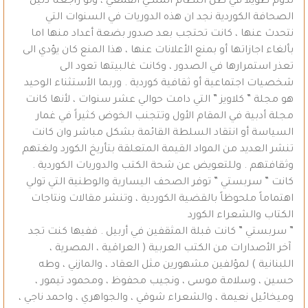
تدوم طويلا في ظل النظام الملكي القمعي ، ولو راجعنا دليل
الصحافة الكوردية نجد ان هذه الدوريات في السنوات التي
نتحدث عنها ، كانت تحتجب بعد صدور بضعة أعداد منها اما
بألغاء اجازاتها أو بمنع الأعلانات عنها ، هذا المنع كان يؤدي الى
تعذر استمرارها في الصدور ، وكانت غالبيتها تعود الى
شخصيات اجتماعية أو ثقافية كوردية . وربما الأستثناء الوحيد
هو مجلة ” كلاويز ” التي دامت حوالي عشر سنوات ، لأنها كانت
مجلة أدبية في المقام الأول وتتجنب الخوض كثيراً في غمار
السياسة أو انتقاد السلطة القائمة بشكل مباشر وان كانت
تنشر العديد من المواد القيمة المتعلقة بتأريخ الكورد ولغتهم
وثقافتهم . وللتعويض عن شحة الكتب والدوريات الكوردية .
كانت ” سربستي ” توفر الصحف اليسارية والوطنية التي تولي
اهتماماً ملحوظاً بالقضية الكوردية ، وتنشر مقالات ونتاجات
الكتاب والشعراء الكورد
” سربستي ” كانت قبلة المثقفين في أربيل . ففيها كنت تجد
آخر الأصدارات من الكتب العربية ( العراقية ، المصرية ،
اللبنانية ) لمؤلفين مشهورين مثل العقاد ، والمازني ، وطه
حسين ، وسلامة موسى ، ونجيب محفوظ ، ومحمود تيمور ،
وميخائيل نعيمة ، والشعراء شوقي ، والجواهري ، واحمد ناجي ،