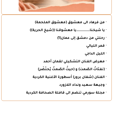
· من فرهاد الى معشوق (معشوق الملحمة)
· يا شيخنا………………يا معشوقنا ((شيخ الحرية))
· رحلتي من دمشق إلى عمان(1)
· قمر الليالي
· الليل الداجي
· معرض الفنان التشكيلي لقمان أحمد
· (نفثاتُ الصّمت) و (حيثُ الصّمتُ يُحتَضَر)
· الفنان (شفان برور) أسطورة الأغنية الكردية
· وجيهة سعيد ونداء اللازورد
· مجلة سورمي تنضم الى قافلة الصحافة الكردية