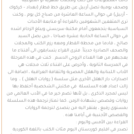
كانت المطبوعات من كتب ومجلات شهرية أو أسبوعية
وصحف يومية تصل أربيل عن طريق خط قطار (بغداد – كركوك
– أربيل) في حوالي الساعة العاشرة من صباح كل يوم ، وكنت
ترى المثقفين الشغوفين بالقراءة أو متابعة الأحداث
السياسية يتجمعون أمام مكتبة سربستي ويبلغ الزحام اشده
في حوالي الساعة الحادية عشرة صباحا ، حين يصل السيد
صالح ، قادما من محطة القطار ومعه رزم الكتب والمجلات
والصحف الصادرة حديثاً. فترى القراء يتسابقون الى أقتناء ما
يعجبهم من هذا الغذاء الروحي الدسم . كنت في هذه المرحلة
في المدرسة الثانوية ، وأحرص على اقتناء ثلاث مجلات هي
الآداب اللبنانية والهلال المصرية والثقافة العراقية ، اضافة الى
اصدارات دار الهلال الأخرى مثل سلسة ( روايات الهلال ) ، وما
زالت اعداد هذه السلسلة في مكتبتي الشخصية أحتفظ بها
ليس لمجرد الذكرى ، بل لأنها تضم خير ما في الأدب العالمي من
روايات وقصص بشهادة الزمن .كما تمتاز ترجمة هذه السلسلة
بمستوى رفيع ، يفتقر اليه من يتصدى لترجمة الروايات
والقصص الأجنبية في أيامنا هذه .
القراءة بين الأمس واليوم :
تصدر في اقليم كوردستان اليوم مئات الكتب باللغة الكوردية