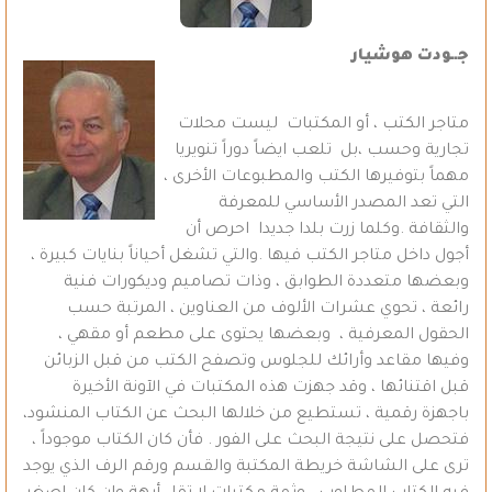
جــودت هوشيار
متاجر الكتب ، أو المكتبات ليست محلات
تجارية وحسب ،بل تلعب ايضاً دوراً تنويريا
مهماً بتوفيرها الكتب والمطبوعات الأخرى ،
التي تعد المصدر الأساسي للمعرفة
والثقافة .وكلما زرت بلدا جديدا احرص أن
أجول داخل متاجر الكتب فيها .والتي تشغل أحياناً بنايات كبيرة ،
وبعضها متعددة الطوابق ، وذات تصاميم وديكورات فنية
رائعة ، تحوي عشرات الألوف من العناوين ، المرتبة حسب
الحقول المعرفية ، وبعضها يحتوى على مطعم أو مقهي ،
وفيها مقاعد وأرائك للجلوس وتصفح الكتب من قبل الزبائن
قبل اقتنائها ، وقد جهزت هذه المكتبات في الآونة الأخيرة
باجهزة رقمية ، تستطيع من خلالها البحث عن الكتاب المنشود،
فتحصل على نتيجة البحث على الفور . فأن كان الكتاب موجوداً ،
ترى على الشاشة خريطة المكتبة والقسم ورقم الرف الذي يوجد