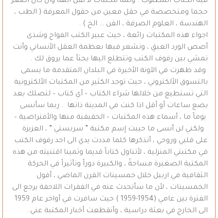
فيه الكتاب المطلوب . وثمة مكتبات لا تقل أبهة وان كان اصغر
حجما ومتخصصة في حقل معين من حقول المعرفة ( الطب ،
الهندسة ، العلوم الصرفة ، الفن … الخ ) .
اجواء هذه المكتبات رائعة ، حيث عبير الكتب الفواح وشذى
أصص الورد العبقِ ، وتشعر فيها بعظمة العقل الأنساني وأنت
تمشي بين رفوف الكتب وتتطلع اليها بحثأ عما يروق لك .
وقد ظهرت في الآونة الأخيرة في البلدان المتقدمة ما يسمى
بالتسوق الألكتروني ، حيث توجد الكثير من المكتبات الألكترونية
التي تستطيع من خلالها شراء الكتاب – أي كتاب – لتصلك بعد
بضع ساعات أو أقل اذا كنت في المدينة ذاتها . ربما سأنسى
يوماً ما ، أسماء هذه المكتبات – الحقيقية منها والأفتراضية –
ولكني لن أنسى ما حييت إسم مكتبة ” سربستي ” ، العزيزة
على قلبي وروحي ، أتذكرها كلما مددت يدي الى احد رفوف الكتب
في مكتبتي المنزلية ، لأتناول كتاباً قديما وثمينا اقتنيته من هذه
المكتبة الصغيرة مساحةً ، والكبيرة دوراً وتأثيراً في الحركة
الثقافية في اربيل خلال خمسينات القرن الماضي ، أقول
الخمسينات ، لأن ما سأتحدث عنه في الفقرات اللاحقة يرجع الى
الفترة بين عامي (1954-1959 ) حيث سافرت في أواخر عام 1959
الى الخارج في بعثة دراسية ، وأنقطعت أخبار المكتبة عني .