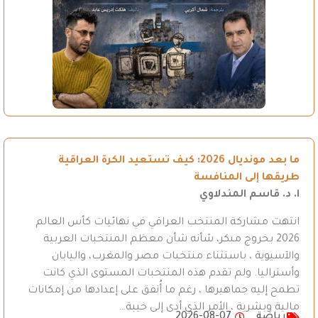
ما بعد مونديال 2026: كيف تستعيد الكرة العراقية
طريقها إلى المنافسة
ا. د. قاسم المندلاوي
انتهت مشاركة المنتخب العراقي في نهائيات كأس العالم
2026 بخروج مبكر، شأنه شأن معظم المنتخبات العربية
والآسيوية ، باستثناء منتخبات مصر والمغرب، واليابان
وأستراليا. ولم تقدم هذه المنتخبات المستوى الذي كانت
تطمح إليه جماهيرها ، رغم ما أُنفق على إعدادها من إمكانات
مالية وبشرية ، الأمر الذي أدى إلى خيبة…
رياضة
2026-08-07