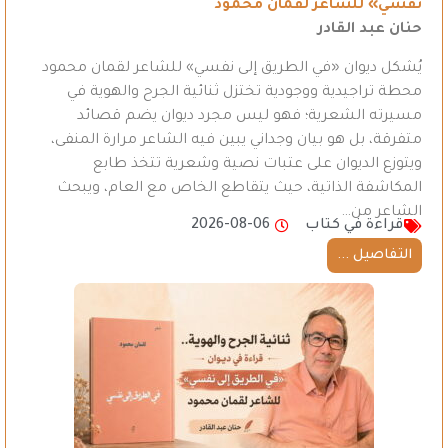
نفسي» للشاعر لقمان محمود
حنان عبد القادر
يُشكل ديوان «في الطريق إلى نفسي» للشاعر لقمان محمود
محطة تراجيدية ووجودية تختزل ثنائية الجرح والهوية في
مسيرته الشعرية؛ فهو ليس مجرد ديوان يضم قصائد
متفرقة، بل هو بيان وجداني يبين فيه الشاعر مرارة المنفى،
ويتوزع الديوان على عتبات نصية وشعرية تتخذ طابع
المكاشفة الذاتية، حيث يتقاطع الخاص مع العام، ويبحث
الشاعر من…
قراءة في كتاب
2026-08-06
التفاصيل ...