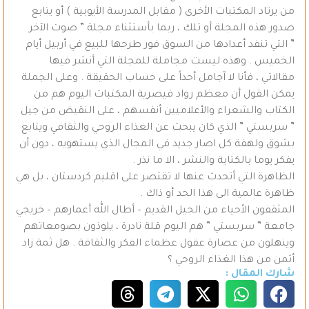
من يرتاد المكتبات الأخرى ( مقابل المدرسة الأيوبية ) أو يتابع
صدور هذه المجلة أو تلك ، ربما بأستثناء مجلة ” صوت الآخر
” التي تنفد أعدادها من السوق فور طرحها للبيع في أربيل أيام
الخميس . وهذه ليست مجاملة للمجلة التي أنشر فيها
مقالاتي ، فأنا لا آجامل أحداً على حساب الحقيقة . وعلى الجملة
يمكن القول أن معظم رواد قيصرية المكتبات اليوم هم من
الكتاب والشعراء والأعلاميين أنفسهم ، على النقيض من جيل
” سربستي ” الذي كان يبحث عن الغذاء الروحي والثقافي ويتابع
بشوق ولهفة كل اصار جديد في المجال الذي يستهويه ، دون أن
يفكر يوما بالكتابة والنشر ، الا ما نذر .
الظاهرة التي أتحدث عنها لا تقتصر على اقليم كردستان ، بل هي
ظاهرة عالمية الى هذا الحد أو ذاك .
المثقفون الأحياء من الجيل القديم – أطال الله أعمارهم – خريجي
جامعة ” سربستي ” هم اليوم قلة نادرة ، يلوذون بصومعاتهم
وينهلون من عصارة عقول عظماء الفكر والثقافة . هل ثمة زاد
أثمن من هذا الغذاء الروحي ؟
شارك المقال :