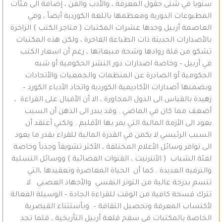
سنويا في شتى حقول المعرفة ، والأدب والفن ، إضافة الى مئآت
المطبوعات الدورية ومعظمها باللغة الكوردية أيضاً ، وفي
العاصمة أربيل وحدها عشرات المكتبات ( متاجر الكتب ) الزاخرة
بالأصدارات الحديثة ذات الطباعة الفاخرة ، ولكن هذه المكتبات
تشكو من قلة روادها وشحة مبيعاتها ، رغم أن اسعار الكتب
في أربيل – وخاصة اصدارات دور النشر الحكومية أو شبه
الحكومية أو الصادرة عن المنظمات والجمعيات والأتحادات
وبضمنها أصدارات الأكاديمية الكوردية واتحاد الأدباء الكورد –
زهيدة بالقياس الى الدول المجاورة ، الا أن الأقبال على القراءة ،
أضعف مما كان في الماضي . وقد يبدر الى الذهن أن السبب
يعود الى الأزمة المالية التي يمر بها الأقليم . ولكني أعتقد أن
السبب الرئيسي لا يكمن في القدرة المالية للقراء بقدر ما يعود
الى توافر وسائل الأعلام المختلفة ، الأكثر تشويقاً وجذباً وخاصة
لفئة الشباب ( الأنترنيت ، القنوات الفضائية ) ووسائل التسلية
والترفيه العديدة . كما أن الحياة المعاصرة وتعقيدها ،التي
تتسم بدرجة عالية من التوتر النفسي والأجهاد العصبي لا
تترك فسحة كافية من الوقت للقراءة الجادة – الوسيلة الفعالة
لأكتساب المعرفة وتحصيل الثقافة – وبأستثناء القيصرية
الخاصة بالمكتبات في سفح قلعة أربيل التأريخية ، قلما تجد