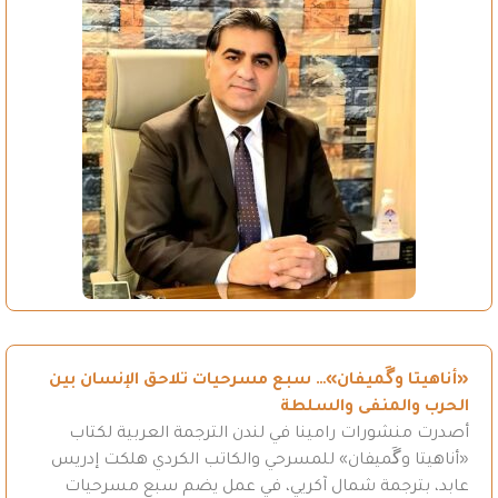
«أناهيتا وگَميفان»… سبع مسرحيات تلاحق الإنسان بين
الحرب والمنفى والسلطة
أصدرت منشورات رامينا في لندن الترجمة العربية لكتاب
«أناهيتا وگَميفان» للمسرحي والكاتب الكردي هلكت إدريس
عابد، بترجمة شمال آكريي، في عمل يضم سبع مسرحيات