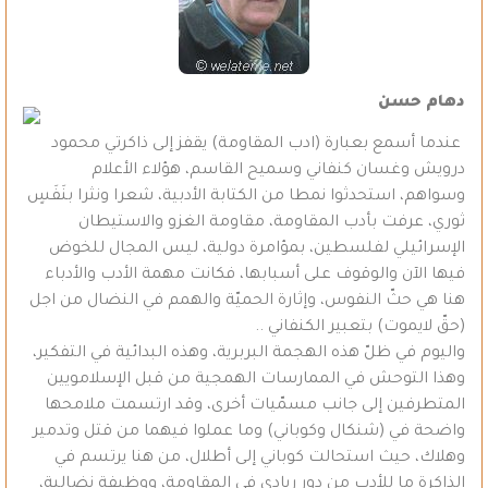
دهام حسن
عندما أسمع بعبارة (ادب المقاومة) يقفز إلى ذاكرتي محمود
درويش وغسان كنفاني وسميح القاسم، هؤلاء الأعلام
وسواهم، استحدثوا نمطا من الكتابة الأدبية، شعرا ونثرا بنَفَسٍ
ثوري، عرفت بأدب المقاومة، مقاومة الغزو والاستيطان
الإسرائيلي لفلسطين، بمؤامرة دولية، ليس المجال للخوض
فيها الآن والوقوف على أسبابها، فكانت مهمة الأدب والأدباء
هنا هي حثّ النفوس، وإثارة الحميّة والهمم في النضال من اجل
(حقّ لايموت) بتعبير الكنفاني ..
واليوم في ظلّ هذه الهجمة البربرية، وهذه البدائية في التفكير،
وهذا التوحش في الممارسات الهمجية من قبل الإسلامويين
المتطرفين إلى جانب مسمّيات أخرى، وقد ارتسمت ملامحها
واضحة في (شنكال وكوباني) وما عملوا فيهما من قتل وتدمير
وهلاك، حيث استحالت كوباني إلى أطلال، من هنا يرتسم في
الذاكرة ما للأدب من دور ريادي في المقاومة، ووظيفة نضالية،