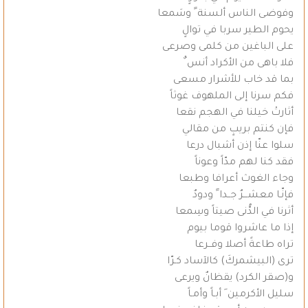
وفوضى الناس ألسنة ً وسَمعا
يحوم الطير سربا في توالٍ
على الباغين من كلمى وصرعى
فلا باهى من الأكراد أنس ٌ
بما قد خاب للأشرار مسعى
فكم سرنا إلى الملهوف غوثاً
أثارتْ خيلنا في الهجم نقعا
فإن كنتم بريبٍ من مقالي
سلوا عنّا إذن أشبال درعا
فقد كنا لهم مدّاً وعوناً
وجاء الغوث أعرافا وطبعا
فإنّـا معشـــرٌ جــدا ً ودودٌ
أثرنا في الدُّنى صيتاً وسِمعا
إذا ما عاشروا قوما بيوم
تراه طاعةً أصلا وفــرعا
ترى (البيشمركَ) كالآساد كـرّا
و(صقر الكرد) يقظانٌ ويرعى
سليل الأكرمين َ أبـاً وأمـاً