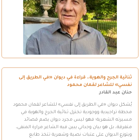
ثنائية الجرح والهوية.. قراءة في ديوان «في الطريق إلى
نفسي» للشاعر لقمان محمود
حنان عبد القادر
يُشكل ديوان «في الطريق إلى نفسي» للشاعر لقمان محمود
محطة تراجيدية ووجودية تختزل ثنائية الجرح والهوية في
مسيرته الشعرية؛ فهو ليس مجرد ديوان يضم قصائد
متفرقة، بل هو بيان وجداني يبين فيه الشاعر مرارة المنفى،
ويتوزع الديوان على عتبات نصية وشعرية تتخذ طابع