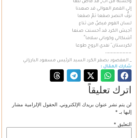
وحسبه من أب ٍ قد فاض نبعا
إلى القمم العوالي قد صعدنا
نزفُّ النصر صقعا ثمّ صقعا
لسان القوم فيضٌ من ثناءٍ
أجيش الكرد قد أحسنت صنعا
أشنكالي وكوباني سلاما ً
لكردستان َ نفدي الروح طوعا
————————–
_ المقصود بصقر الكرد السيد الرئيس مسعود البارزاني
شارك المقال :
اترك تعليقاً
لن يتم نشر عنوان بريدك الإلكتروني.
الحقول الإلزامية مشار
إليها بـ
*
التعليق
*