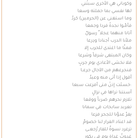
وكوباني هي الأخرى سبتْني
لها نفسي بما حملته وسعا
وما استغنى عن (الحرمين) كردٌ
فأمّـوا نجدةً فردا وجمعا
أتانا منهما عجلا ً رسولٌ
ملأنا الدرب أجنادا ودِرعا
فمنّا ما اغتدى للحرب إلا
وكان المبتغى شرفاً وشرعا
فلا نخشى الأعادي يوم جربٍ
فنجرعهم من الآجال جرعــا
أقول إذا أتى منه وعيدٌ
:خسئت إذنْ متى أفزعت سبعا
أسنتنا تراها في نزالٍ
تلازم نحرهم ضرباً ووقعا
تعربد سابحات في سمانا
يفرّ عدوّنا للجحر فزعا
قد اعتاد الفرار لنا خصومٌ
تزغرد نسوةٌ للفار رُجعــى
غدوتُ غداة يوم في بكورٍ