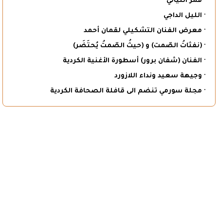
· قمر الليالي
· الليل الداجي
· معرض الفنان التشكيلي لقمان أحمد
· (نفثاتُ الصّمت) و (حيثُ الصّمتُ يُحتَضَر)
· الفنان (شفان برور) أسطورة الأغنية الكردية
· وجيهة سعيد ونداء اللازورد
· مجلة سورمي تنضم الى قافلة الصحافة الكردية