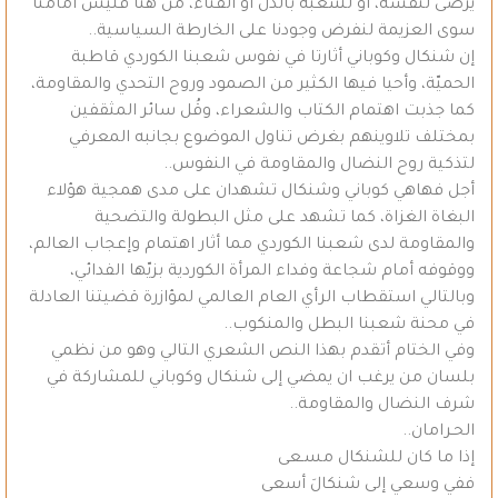
يرضى لنفسه، أو لشعبه بالذل أو الفناء، من هنا فليس أمامنا
سوى العزيمة لنفرض وجودنا على الخارطة السياسية..
إن شنكال وكوباني أثارتا في نفوس شعبنا الكوردي قاطبة
الحميّة، وأحيا فيها الكثير من الصمود وروح التحدي والمقاومة،
كما جذبت اهتمام الكتاب والشعراء، وقُل سائر المثقفين
بمختلف تلاوينهم بغرض تناول الموضوع بجانبه المعرفي
لتذكية روح النضال والمقاومة في النفوس..
أجل فهاهي كوباني وشنكال تشهدان على مدى همجية هؤلاء
البغاة الغزاة، كما تشهد على مثل البطولة والتضحية
والمقاومة لدى شعبنا الكوردي مما أثار اهتمام وإعجاب العالم،
ووقوفه أمام شجاعة وفداء المرأة الكوردية بزيّها الفدائي،
وبالتالي استقطاب الرأي العام العالمي لمؤازرة قضيتنا العادلة
في محنة شعبنا البطل والمنكوب..
وفي الختام أتقدم بهذا النص الشعري التالي وهو من نظمي
بلسان من يرغب ان يمضي إلى شنكال وكوباني للمشاركة في
شرف النضال والمقاومة..
الحـرامان..
إذا ما كان للشنكال مسـعى
ففي وسعي إلى شنكالَ أسعى