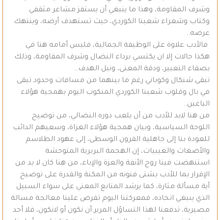
وشرف المقاومة، وهذا ما ينبغي أن يستفز مشاعر مثقفي
وكتاب وشعراء شعبنا الكوردي، حيث تستهدف أرضه، وينتهك
عرضه..
فالأدب علاوة على الوظيفة الجمالية، فليس أمامه هنا في
هكذا حالات إلا ان يكتسي برداء النضال وشرف المقاومة، وذلك
بصفاء التعبير، ودقة المعنى، ونبل الهدف..
تبقى شنكال وكوباني رغم ما بينهما من مسافات وحدود تبقى
في بال وقلوب شعبنا الكوردي المنكوب اليوم بهمجية هؤلاء
الباغين..
من هنا لابد للأدب من أن يلعب دوره النضالي، من توضيح
اللوحة السياسية، وبيان همجية هؤلاء الغزاة، وسعيهم الدائب
للعودة بنا إلى جاهلية القرون الوسطى، إلى عهود الطلاسم
والأضغاث والغيبيات، إن الهجمة البربرية المتوحشة
استنهضت فينا روح الأنفة والعزة والإباء، من هنا كان لا بد من
الإقرار بما للأدب بشتى فنونه من المكنة والقدرة على توضيح
أية مسألة مثارة، كما يرشد المتابع المعني على سواء السبيل
الذي ينبغي اتخاذه، فمعركتنا اليوم تفرض علينا معالجة مسالة
مصيرية، تدفعنا لهذا التساؤل المرير:أن نكون أو لانكون، فلا أحد