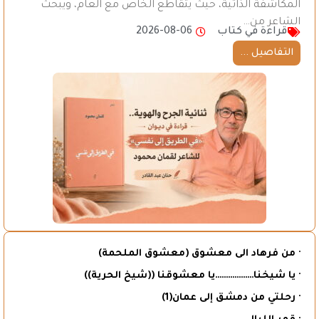
المكاشفة الذاتية، حيث يتقاطع الخاص مع العام، ويبحث
الشاعر من…
قراءة في كتاب
2026-08-06
التفاصيل ...
· من فرهاد الى معشوق (معشوق الملحمة)
· يا شيخنا………………يا معشوقنا ((شيخ الحرية))
· رحلتي من دمشق إلى عمان(1)