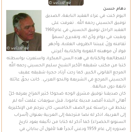
دهام حسن
اليوم كنت في عزاء الفقيد النابغة، الصديق
توفيق الحسيني رحمه الله.. تعرفت على
الفقيد الراحل توفيق الحسيني في عام1960
وبقيت في دوام ودّي له، وتقديري لسموّ
ثقافته وإنْ غيبتنا الظروف الغلابة، وأجهر
قولا أن موهبته اللغوية والكتابية أغرتني
للمطالعة والكتابة في هذه السن المبكرة، واستعرت بواسطته
كتبا من مكتب شقيقه الأكبر الشيخ سليم الحسيني رحمه الله
المرجع القانوني الكبير، كما رحت أرتاد حجرة شقيقه عفيف
الحسيني المرجع في الشريعة والنحو العربي.. كانت بحقّ عائلة
نابغة دون مبالغة..
كان صديقنا توفيق مشرق الوجه ضحوكا كثير المزاح يعرفه كلّ
أهالي البلدة أقصد مدينة عامودا، قبل سويعات علمت أنه لم
يتخط في دراسته غير الصف الخامس، كان يترجم من الإنكليزية
إلى العربية، اذكر له نصا مترجمة إلى العربية بعنوان (أسراب
السنونو الخضراء) كما أذكر له كتابا من تأليفه يعود تاريخ
صدوره إلى عام 1959 ودعني أتجرأ هنا لأقول أن بداياتي في