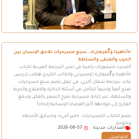
«أناهيتا وگَميفان»… سبع مسرحيات تلاحق الإنسان بين
الحرب والمنفى والسلطة
أصدرت منشورات رامينا في لندن الترجمة العربية لكتاب
«أناهيتا وگَميفان» للمسرحي والكاتب الكردي هلكت إدريس
عابد، بترجمة شمال آكريي، في عمل يضم سبع مسرحيات
تفتح أفقاً واسعاً للتأمل في أسئلة الذاكرة والاقتلاع والحرية
والسلطة، عبر كتابة مسرحية تمزج الشعر بالفكر، وتدفع
القارئ إلى مواجهة أكثر القضايا الإنسانية إلحاحاً.
يضم الكتاب المسرحيات: «قبر أمي»، و«سارق الأحذية»،
و«لوحة…
اصدارات جديدة
2026-08-07
التفاصيل ...