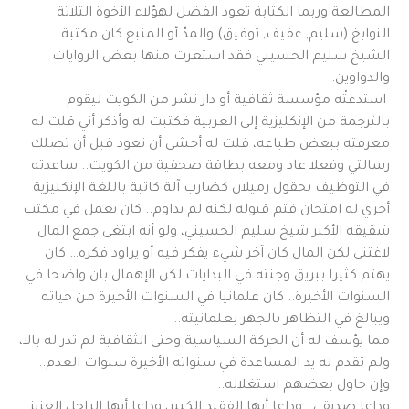
المطالعة وربما الكتابة تعود الفضل لهؤلاء الأخوة الثلاثة
النوابغ (سليم, عفيف, توفيق) والمدّ أو المنبع كان مكتبة
الشيخ سليم الحسيني فقد استعرت منها بعض الروايات
والدواوين..
استدعتْه مؤسسة ثقافية أو دار نشر من الكويت ليقوم
بالترجمة من الإنكليزية إلى العربية فكتبت له وأذكر أني قلت له
معرفته ببعض طباعه، قلت له أخشى أن تعود قبل أن تصلك
رسالتي وفعلا عاد ومعه بطاقة صحفية من الكويت.. ساعدته
في التوظيف بحقول رميلان كضارب آلة كاتبة باللغة الإنكليزية
أجري له امتحان فتم قبوله لكنه لم يداوم.. كان يعمل في مكتب
شقيقه الأكبر شيخ سليم الحسيني، ولو أنه ابتغى جمع المال
لاغتنى لكن المال كان آخر شيء يفكر فيه أو يراود فكره… كان
يهتم كثيرا ببريق وجنته في البدايات لكن الإهمال بان واضحا في
السنوات الأخيرة.. كان علمانيا في السنوات الأخيرة من حياته
ويبالغ في التظاهر بالجهر بعلمانيته..
مما يؤسف له أن الحركة السياسية وحتى الثقافية لم تدر له بالا،
ولم تقدم له يد المساعدة في سنواته الأخيرة سنوات العدم..
وإن حاول بعضهم استغلاله..
وداعا صديقي.. وداعا أيها الفقيد الكبير، وداعا أيها الراحل العزيز..