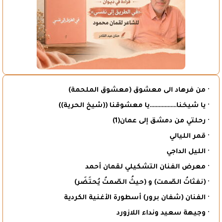
· من فرهاد الى معشوق (معشوق الملحمة)
· يا شيخنا………………يا معشوقنا ((شيخ الحرية))
· رحلتي من دمشق إلى عمان(1)
· قمر الليالي
· الليل الداجي
· معرض الفنان التشكيلي لقمان أحمد
· (نفثاتُ الصّمت) و (حيثُ الصّمتُ يُحتَضَر)
· الفنان (شفان برور) أسطورة الأغنية الكردية
· وجيهة سعيد ونداء اللازورد