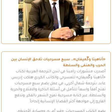
«أناهيتا وگَميفان»… سبع مسرحيات تلاحق الإنسان بين
الحرب والمنفى والسلطة
أصدرت منشورات رامينا في لندن الترجمة العربية لكتاب
«أناهيتا وگَميفان» للمسرحي والكاتب الكردي هلكت إدريس
عابد، بترجمة شمال آكريي، في عمل يضم سبع مسرحيات
تفتح أفقاً واسعاً للتأمل في أسئلة الذاكرة والاقتلاع والحرية
والسلطة، عبر كتابة مسرحية تمزج الشعر بالفكر، وتدفع
القارئ إلى مواجهة أكثر القضايا الإنسانية إلحاحاً.
يضم الكتاب المسرحيات: «قبر أمي»، و«سارق الأحذية»،