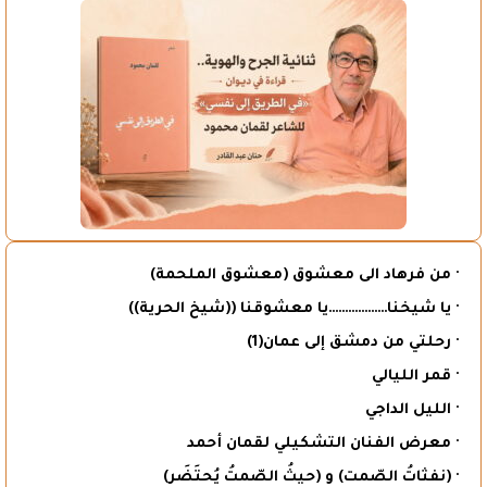
· من فرهاد الى معشوق (معشوق الملحمة)
· يا شيخنا………………يا معشوقنا ((شيخ الحرية))
· رحلتي من دمشق إلى عمان(1)
· قمر الليالي
· الليل الداجي
· معرض الفنان التشكيلي لقمان أحمد
· (نفثاتُ الصّمت) و (حيثُ الصّمتُ يُحتَضَر)