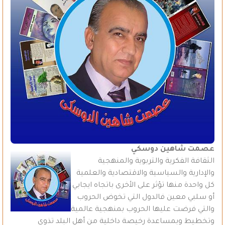
عصمت شاهين دوسكي
الثقافة الفكرية والتربوية والمنهجية
والإدارية والسياسية والاقتصادية والعلمية
كل واحدة منها تؤثر على الأخرى باتجاه ايجابي
أو سلبي معين فالدول التي تخوض الحروب
والتي فرضت عليها الحروب بمنهجية عالمية
وتخطيط وبمساعدة رخيصة داخلية من أهل البلد تذوي