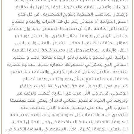
وعمق رحم الموت والخراب والدمار والفقر وقلة الإنتاج وقلة
الواردات وتفشي الغلاء والبلاء وشراهة الحيتان الرأسمالية
وإظهار المناصب الطبقية وتتويج العنصرية ، في كل هذه
الصور المؤلمة أنا متفائل رغم كل هذا الخراب والتيه والضياع
والمظاهر القاتمة ، لابد أن تستيقظ الضمائر الحية وإن سقطوا
حينا من الزمن في هاوية الاحتلال الفكري ، ولا بد من دور كبير
ومؤثر للمثقف العالم ، المفكر ، الشاعر ، الفنان والسياسي
النقي والإداري المخلص وكل فرد يجسد قيمة الحياة الثقافية
الراقية التي تسمو بالإنسان نحو ارتقاء ثقافة الحب والتجديد
الثقافي الذي يظهر في مضمونها حضارة مدنية إنسانية عصرية
متجددة ، فالذين يعبدون اصنام الكراسي والمناصب بلا تقديم
خدمة للفرد والمجتمع سيأتي يوم وتتكسر هذه الأصنام
وسيرميهم التاريخ في قمامة يتعفن فيها الجسد والفكر
الوصولي ،فالحروب التي مرت عبر التاريخ أعطت وتركت عبر
ودروسا في الحياة فالعجز الثقافي لا بد أن ينتهي فقد صنعتها
الحروب التي بنت على تجسيد إقصاء الآخر المختلف عنه
والتعدي عليه واغتصاب كل حقوقه وموارده ، وهذه تعتبر قمة
الهاوية الثقافية الإنسانية الساقطة في وحل الاحتلال الفكري
التي تعتبر الهاوية الأخيرة ، وكأن السقوط في الهاوية الأخيرة هي