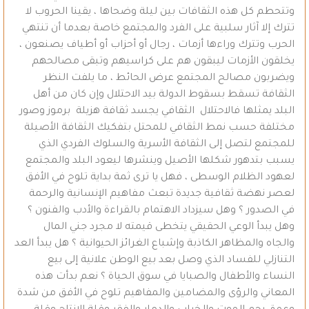
وتتحطم كل هذه الثقافات بين ليلة وضحاها ، يقينا الحروب لا
تترك إلا آثار سلبية على الفرد والمجتمع خاصة بعدما أن تنتهي
الحرب وتترك وراءها أزمات ، رجال أو أحزاب أو أطياف يصنعون ،
يخلقون الأزمات ليبقون هم على كراسيهم وتبقى مصالحهم
ويضربون مصالح المجتمع عرض الحائط ، ما يلفت النظر
الثقافة تسقط بسقوط الدولة بيد الاحتلال وإن كان من أهل
البلد يمثلها فالاحتلال الثقافي يجسد ثقافة هزيلة برموز وصور
مختلفة حسب نمط الثقافي للمحتل بتفكيك الثقافة الأصيلة
للمجتمع لتصل إلى الثقافة الأسرية والسلوك الفردي الذي
يسبب بتدهور شكلها الأصيل وينشرها ليعود البلد والمجتمع
لعهود الظلام الوسطى ، فهل يا ترى ثمة بداية تلوح في الأفق
لعصر نهضة ثقافية جديدة تبعث مفاهيم الإنسانية والرحمة
في الصدور ؟ وهل سيزداد الاهتمام بالقراءة والأدب والفنون ؟
وهل يبدأ الوعي الحقيقي يتخطى قيمته لا مجرد جني المال
والجاه والمظاهر الكاذبة وإشباع الغرائز الحيوانية ؟ هل يبدأ العد
التنازلي للفساد الذي وصل بعد بيع الوطن علانية إلى بيع
النساء والأطفال والصبايا في سوق الحياة ؟ نعم بدأت هذه
المعاني والرؤى والمضامين والمفاهيم تلوح في الأفق من شدة