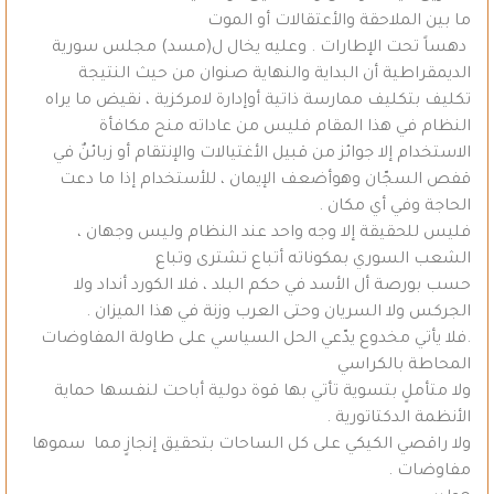
ما بين الملاحقة والأعتقالات أو الموت
دهساً تحت الإطارات . وعليه يخال ل(مسد) مجلس سورية
الديمقراطية أن البداية والنهاية صنوان من حيث النتيجة
تكليف بتكليف ممارسة ذاتية أوإدارة لامركزية ، نقيض ما يراه
النظام في هذا المقام فليس من عاداته منح مكافأة
الاستخدام إلا جوائز من قبيل الأغتيالات والإنتقام أو زبائنٌ في
قفص السجّان وهوأضعف الإيمان ، للأستخدام إذا ما دعت
الحاجة وفي أي مكان .
فليس للحقيقة إلا وجه واحد عند النظام وليس وجهان ،
الشعب السوري بمكوناته أتباع تشترى وتباع
حسب بورصة أل الأسد في حكم البلد ، فلا الكورد أنداد ولا
الجركس ولا السريان وحتى العرب وزنة في هذا الميزان .
.فلا يأتي مخدوع يدّعي الحل السياسي على طاولة المفاوضات
المحاطة بالكراسي
ولا متأملٍ بتسوية تأتي بها قوة دولية أباحت لنفسها حماية
الأنظمة الدكتاتورية .
ولا راقصي الكيكي على كل الساحات بتحقيق إنجازٍ مما سموها
مفاوضات .