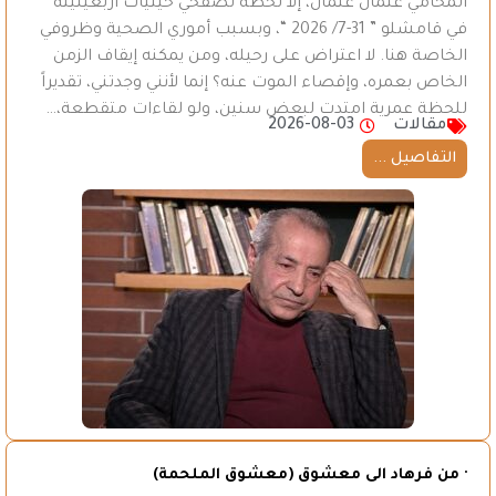
المحامي عثمان عثمان، إلا لحظة تصفحي حيثيات أربعينيته
في قامشلو ” 31-7/ 2026 “، وبسبب أموري الصحية وظروفي
الخاصة هنا. لا اعتراض على رحيله، ومن يمكنه إيقاف الزمن
الخاص بعمره، وإقصاء الموت عنه؟ إنما لأنني وجدتني، تقديراً
للحظة عمرية امتدت لبعض سنين، ولو لقاءات متقطعة،…
مقالات
2026-08-03
التفاصيل ...
· من فرهاد الى معشوق (معشوق الملحمة)