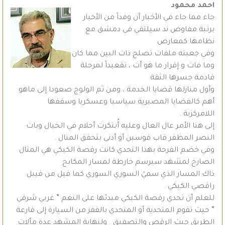
احمد محمود
جاء مما جاء في الأخبار أن وفداً من الأخيار
برتبة مفاوض ند سيلتقي في دمشق مع
نظامها كمعارض
وفي جعبته ملفات تصلح ذات البين مما كان
وما فات و إقرار ما هو أت ، تقعيداً لمرحلة
قادمة جسرها الثقة
وأول منازلها قضايا الخدمة ، ومن ثم الولوج صعودا إلى ماهو
أهم كالقضايا المصيرية سياسيا وعسكريا وسقفها
اللامركزية .
إلى هنا الأمر عال العال وعليه أُبتكرت أحلام في الخيال وبات
النصر المظفر قاب قوسين أو أدنى بتحقق المنال .
وفي خضم الفرحة بهذا التحدي كانت رقصة الكيكي هي المثال
الصارخ لمشهد سيرسم خارطة لمسار المكابح
ذاك المسار الذي سميً السوري السوري كما قيل من قيبل
راقصي الكيكي .
للعلم أن تحدي رقصة الكيكي مبدئها على النغم ” غربي شرقي
” حيث تقوم المتحدية أو المتحدي بالقفز من السيارة إلى قارعة
الطريق حيث الرقص والتصفيق . ولنهاية المشهد عدة مألات