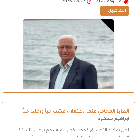
نعي ومواساة
2026-08-03
التفاصيل ...
العزيز المحامي عثمان عثمان، عشت حباً ورحلت حباً
إبراهيم محمود
لَمن يمكنه التصديق فقط، أقول، لم أسمع برحيل الأستاذ