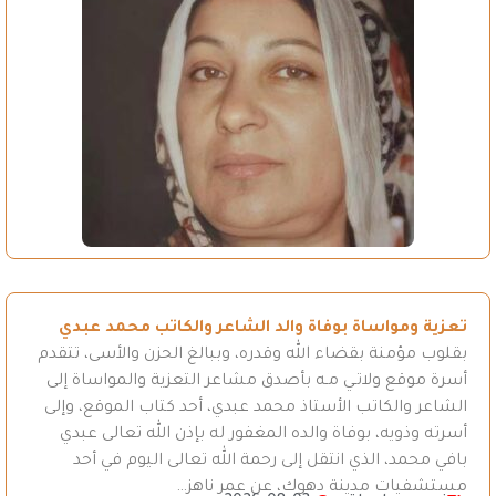
تعزية ومواساة بوفاة والد الشاعر والكاتب محمد عبدي
بقلوب مؤمنة بقضاء الله وقدره، وببالغ الحزن والأسى، تتقدم
أسرة موقع ولاتـي مـه بأصدق مشاعر التعزية والمواساة إلى
الشاعر والكاتب الأستاذ محمد عبدي، أحد كتاب الموقع، وإلى
أسرته وذويه، بوفاة والده المغفور له بإذن الله تعالى عبدي
بافي محمد، الذي انتقل إلى رحمة الله تعالى اليوم في أحد
مستشفيات مدينة دهوك، عن عمر ناهز…