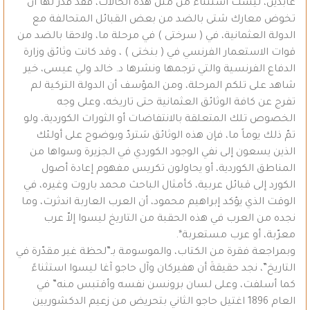
عابدين، ليست استثناء من مثل هذه الحالات، فقد قُدّر لها أن
تخوض معارك شتى بالضد من بعض القبائل المتحالفة مع
الدولة العثمانية، في ( سرختى ) في مرحلة ما، ولاحقا بالضد من
قوات الاستعمار الفرنسي في ( بنختى ) ، وقد كانت وثائق وزارة
الدفاع الفرنسية والتي ترجمها ونشرها د. خالد ولي عيسى، خير
شاهد على تلكم المرحلة، ومن المؤسف أن الدولة التركية لم
تفرج عن كافة الوثائق العثمانية حتى تاريخه، وعلى وجه
الخصوص تلك المتعلقة بالانتفاضات أو الثورات الكوردية، ولو
تمّ ذلك يوماً ما، فإن هذه الوثائق سَتردّ وبوضوح على أولئك
الذين يسعون إلى نفي الوجود الكوردي في الجزيرة وسواها من
المناطق الكوردية، أو يحاولون تكريس مفهوم إعادة أصول
الكورد إلى قبائل عربية، كأمثال الباحث محمد باروت وغيره، في
الوقت الذي يؤكد إبراهيم محمود، أن العرب العاربة اندثرت، وما
نجده من العرب في هذه الحقبة من التاريخ ليسوا إلاّ عرب
معرّبة، أو عرب مستعربة*.
وبمراجعة فقرة من الكتاب، والموسومة بـ”لحظة غير مقدّرة في
التاريخ”، نجد حقيقةَ أن هفيركان وآل حاجو آغا ليسوا استثناءً
كما أسلفت، وعلى لسان برونسن نفسه وأقتبس منه” في
العام 1896 اغتيل حاجو الثاني بتحريض من زعيم الدكشوريين