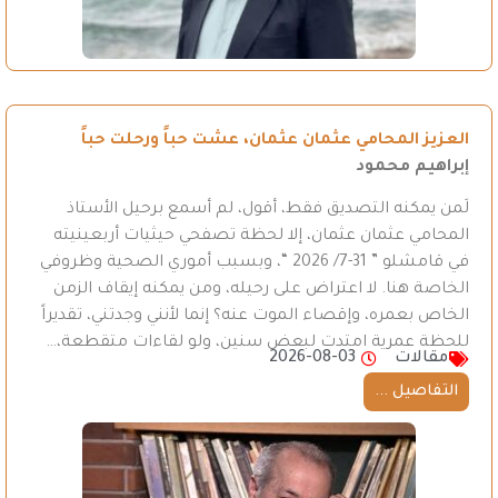
العزيز المحامي عثمان عثمان، عشت حباً ورحلت حباً
إبراهيم محمود
لَمن يمكنه التصديق فقط، أقول، لم أسمع برحيل الأستاذ
المحامي عثمان عثمان، إلا لحظة تصفحي حيثيات أربعينيته
في قامشلو ” 31-7/ 2026 “، وبسبب أموري الصحية وظروفي
الخاصة هنا. لا اعتراض على رحيله، ومن يمكنه إيقاف الزمن
الخاص بعمره، وإقصاء الموت عنه؟ إنما لأنني وجدتني، تقديراً
للحظة عمرية امتدت لبعض سنين، ولو لقاءات متقطعة،…
مقالات
2026-08-03
التفاصيل ...