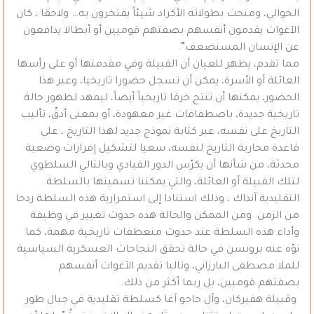
الخوالي، ومنحت بطولاته الأكراد شيئاً يفتخرون به… ولاحقا ، كان
الآغوات يقدمون أنفسهم بصفتهم قوميين أو أبطالا يدافعون
عن الإنسان المستضعف”.
مما تقدم، يظهر للعيان أن القبيلة وفي مقدمتها أو على رأسها
العائلة أو الأسرة، يمكن أن تسجل حضورا تاريخيا، وعبر هذا
الحضور، يمكنها أن تنتج خرقا تاريخياً أيضاً، ليمهد لظهور حالة
تاريخية جديدة، باصطفافات غير معهودة، أو بمعنى أدقّ، تأليب
التاريخ على نفسه، عبر كتابة نموذج جديد لهذا التاريخ ، على
قاعدة محاربة التاريخ لنفسه، سعيا لتشكيل إفرازات وضعية
محدثة، من شأنها أن يكرّس الدور القيادي وبالتالي السلطوي
لتلك القبيلة أو العائلة، والتي يمكننا تسميتها بالسلطة
التقليدية آنذاك ، وذلك استنادا إلى استمرارية هذه السلطة ردحا
من الزمن. ومن الممكن والحالة هذه حدوث تغيير في وظيفة
وأداء هذه السلطة عند حدوث منعطفات تاريخية مهمة، كما
نوّه عنه برونسن في حالة تحقق النجاحات العسكرية السياسية
للملا مصطفى البارزاني، وتاليا تقديم الآغوات أنفسهم
بصفتهم قوميين، بل ربما أكثر من ذلك.
وقبيلة هفيركان، وآل حاجو آغا كسلطة تقليدية في جبال طور