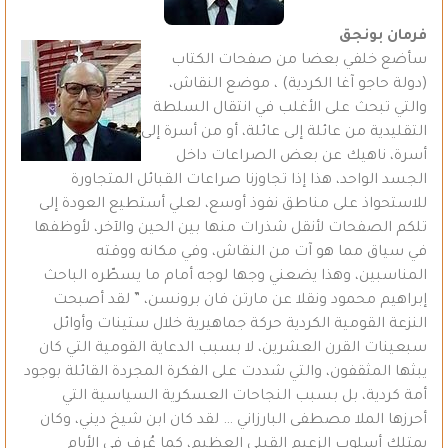
فرمان بونجق
سأضع خلفي بعضا من صفحات الكتاب
(دولة حاجو آغا الكردية) ، موضع النقاش،
والتي تبحث على الأغلب في انتقال السلطة
التقليدية من عائلة إلى عائلة، أو من أسرة إلى
أسرة، ناهيك عن بعض الصراعات داخل
الجسد الواحد، هذا إذا تجاوزنا صراعات القبائل المتجاورة
للاستحواذ على مناطق نفوذ أوسع، لعلي أستطيع العودة إلى
تلكم الصفحات لأنقل شذرات منها بين الحين والآخر، لأوظفها
في سياق مما هو آت من النقاش، وفي مكانه ووقته
المناسبين، وهذا يضعني وجها لوجه أمام ما يسطّره الباحث
إبراهيم محمود ونقلا عن مارتن فان برونسن، ” لقد أصبحت
النزعة القومية الكردية حركة جماهيرية خلال ستينات وأوائل
سبعينات القرن العشرين، لا بسبب الدعاية القومية التي كان
يبثها المثقفون، والتي شددت على الفكرة المجردة القائلة بوجود
أمة كردية، بل بسبب النجاحات العسكرية السياسية التي
أحرزها الملا مصطفى البارزاني … لقد كان ابن شيخ ديني، وكان
يمتلك أسلوب الزعيم القبلي العظيم، كما عُرف في الأيام