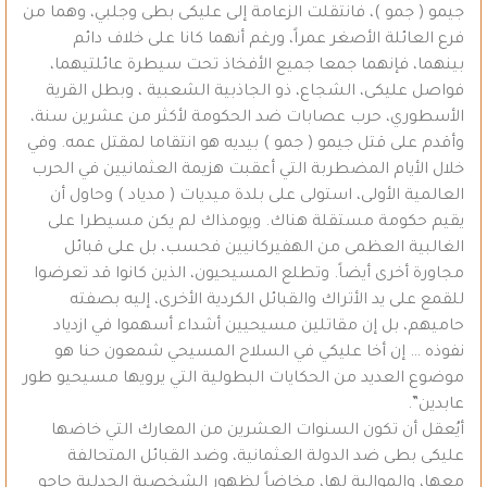
جيمو ( جمو )، فانتقلت الزعامة إلى عليكى بطى وجلبي، وهما من
فرع العائلة الأصغر عمراً، ورغم أنهما كانا على خلاف دائم
بينهما، فإنهما جمعا جميع الأفخاذ تحت سيطرة عائلتيهما،
فواصل عليكى، الشجاع، ذو الجاذبية الشعبية ، وبطل القرية
الأسطوري، حرب عصابات ضد الحكومة لأكثر من عشرين سنة،
وأقدم على قتل جيمو ( جمو ) بيديه هو انتقاما لمقتل عمه. وفي
خلال الأيام المضطربة التي أعقبت هزيمة العثمانيين في الحرب
العالمية الأولى، استولى على بلدة ميديات ( مدياد ) وحاول أن
يقيم حكومة مستقلة هناك. ويومذاك لم يكن مسيطرا على
الغالبية العظمى من الهفيركانيين فحسب، بل على قبائل
مجاورة أخرى أيضاً. وتطلع المسيحيون، الذين كانوا قد تعرضوا
للقمع على يد الأتراك والقبائل الكردية الأخرى، إليه بصفته
حاميهم، بل إن مقاتلين مسيحيين أشداء أسهموا في ازدياد
نفوذه … إن أخا عليكي في السلاح المسيحي شمعون حنا هو
موضوع العديد من الحكايات البطولية التي يرويها مسيحيو طور
عابدين”.
أيُعقل أن تكون السنوات العشرين من المعارك التي خاضها
عليكى بطى ضد الدولة العثمانية، وضد القبائل المتحالفة
معها، والموالية لها، مخاضاً لظهور الشخصية الجدلية حاجو