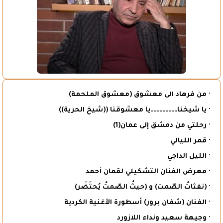
· من فرهاد الى معشوق (معشوق الملحمة)
· يا شيخنا………………يا معشوقنا ((شيخ الحرية))
· رحلتي من دمشق إلى عمان(1)
· قمر الليالي
· الليل الداجي
· معرض الفنان التشكيلي لقمان أحمد
· (نفثاتُ الصّمت) و (حيثُ الصّمتُ يُحتَضَر)
· الفنان (شفان برور) أسطورة الأغنية الكردية
· وجيهة سعيد ونداء اللازورد