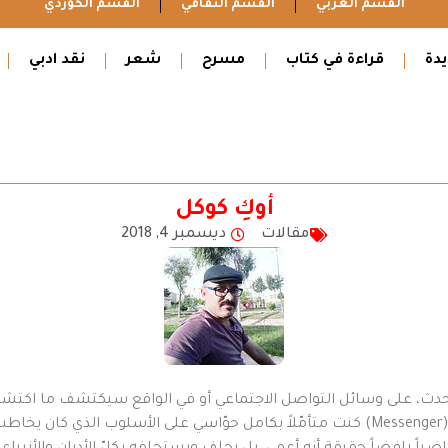
القسم العربي
القسم الثقافي
القسم الكوردي
دة
قراءة في كتاب
مسرح
شعر
نقد ادبي
أوكِ كوكل
مقالات
ديسمبر 4, 2018
حدث، على وسائل التواصل الاجتماعي أو في الواقع سيكتشف ما اكتشفت
الفيديو الجماعية التي أجريناها معاً من خلال تطبيق (Messenger) كنت متأمّلاً بكامل حوّاسي عل