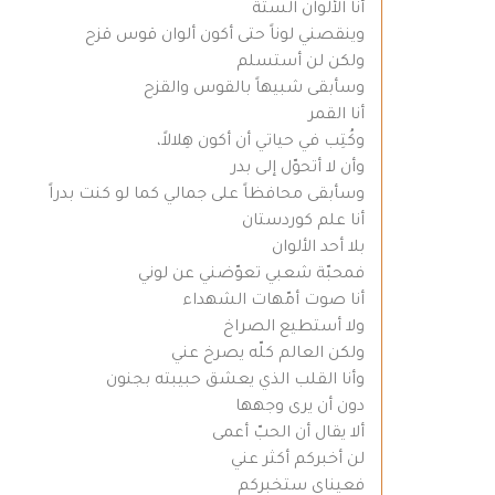
أنا الألوان الستّة
وينقصني لوناً حتى أكون ألوان قوس قزح
ولكن لن أستسلم
وسأبقى شبيهاً بالقوس والقزح
أنا القمر
وكُتِب في حياتي أن أكون هِلالاً،
وأن لا أتحوّل إلى بدر
وسأبقى محافظاً على جمالي كما لو كنت بدراً
أنا علم كوردستان
بلا أحد الألوان
فمحبّة شعبي تعوّضني عن لوني
أنا صوت أمّهات الشهداء
ولا أستطيع الصراخ
ولكن العالم كلّه يصرخ عني
وأنا القلب الذي يعشق حبيبته بجنون
دون أن يرى وجهها
ألا يقال أن الحبّ أعمى
لن أخبركم أكثر عني
فعيناي ستخبركم