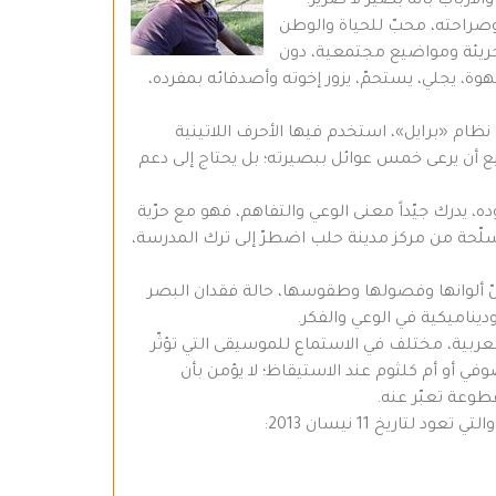
والأرباب بأنه بصير لا ضرير.
صراحته، محبّ للحياة والوطن
ار جريئة ومواضيع مجتمعية، دون
هوة، يجلي، يستحمّ، يزور إخوته وأصدقائه بمفرده،
نظام «برايل»، استخدم فيها الأحرف اللاتينية
طيع أن يرعى خمس عوائل ببصيرته؛ بل يحتاج إلى دعم
 يدرك جيّداً معنى الوعي والتفاهم، فهو مع حرّية
سلّحة من مركز مدينة حلب اضطرّ إلى ترك المدرسة،
لّ ألوانها وفصولها وطقوسها، حالة فقدان البصر
ديناميكية في الوعي والفكر.
العربية، مختلف في الاستماع للموسيقى التي تؤثّر
في أو أم كلثوم عند الاستيقاظ؛ لا يؤمن بأن
طوعة تعبّر عنه.
ريخ 11 نيسان 2013: