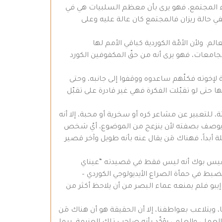
زاء المجتمع، فهو يرى بأن معظم السلبيات هي في
ي حالة ريزان فالمجتمع كان عالة عليه وعلى
م. ولأن الأمّة الكوردية كباقي الأمم لها
امعات، فهو يرى أنه من حقّ المكفوفين الكورد
 لإخوته فكلّهم ساعدوه ووقفوا إلى جانبه، وحتى
ها حتى لو تقبّلت الفكرة فهي غير قادرة على تقبّل
تعبير عن مشاعر كره أو سخرية أو محبة، إلا أنه
ن يوصف بصفته لأن ينزعج من الموضوع، أيّ شخص
بداً، فهناك مَن يقال عنه بأنه طويل وآخر قصير
 الفيس بوك أنه ليس فقط في قصيدته “عيناي
الضبط في حمأة الصراع الأيديولوجي الكوردي –
يبو فلم يمنعه عماء البصر من أن يلاحظ أكثر من
، ويتلاعب بعواطفنا، إلا أن الحقيقة هو أن هناك مَن