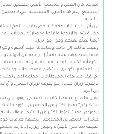
لطالما كان العمى والمجتمع الأعمى خصمين متحاربين
المجتمع، رغم هذه الحرب المشتعلة التي لا تنطفئ، ب
دراسته.
يرى أن الدراسة لا تهمّه كشخص بقدر ما تهمّ المكفوفي
جغرافيتها وتاريخها ولغتها وحضارتها, فبدأت المد
أيضاً تعلّم لغتهم وفق رموز بريل.
وقفت عائلته إلى جانبه وساعدته, حيث ألحقوه وهو لا
هذه اللحظة هم معه دائماً, إلا واحدة من أخواته، وال
فكرة أنه ككفيف له استقلاليته وحرّيته الشخصية.
إن المجتمع الكوردي يستخدم مصطلحات يومية طاغية
لم يقف عند هذه المصطلحات؛ فكلمة أعمى تعتبر ص
لا يعرف ريزان صالح إيبو يعرفه بريزان الأعمى، وأ
إلى آخره.
يقول ماجد ع محمد، الكاتب والصحفي، وهو الذي نشر
ستخبركم” يعجز الكثير من المبصرين الكورد ملاحظة ما 
الكوردي، وحيث تورّط الكثير من النشطاء والساسة ا
عشرات المبصرين المخدوعين ببضعة هتافات قومية
حقيقة بتنا نحن الأضِرّاء وليس ريزان، إذ لا زلنا مش