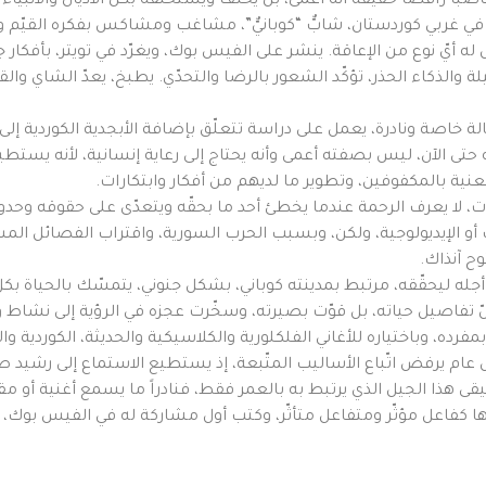
اضباً رافضاً حقيقة أنه أعمى، بل يحلف ويستحلفه بكلّ الأديان والأنبياء 
 غربي كوردستان، شابٌّ “كوبانيٌّ”، مشاغب ومشاكس بفكره القيّم و
ل له أيّ نوع من الإعاقة. ينشر على الفيس بوك، ويغرّد في تويتر، بأفك
 والذكاء الحذر، تؤكّد الشعور بالرضا والتحدّي. يطبخ، يعدّ الشاي والق
 خاصة ونادرة، يعمل على دراسة تتعلّق بإضافة الأبجدية الكوردية إلى 
صفه حتى الآن، ليس بصفته أعمى وأنه يحتاج إلى رعاية إنسانية، لأنه يست
عنية بالمكفوفين، وتطوير ما لديهم من أفكار وابتكارات.
 لا يعرف الرحمة عندما يخطئ أحد ما بحقّه ويتعدّى على حقوقه وحدوده،
 أو الإيديولوجية، ولكن، وبسبب الحرب السورية، واقتراب الفصائل الم
وح آنذاك.
جله ليحقّقه، مرتبط بمدينته كوباني، بشكل جنوني، يتمسّك بالحياة بك
لّ تفاصيل حياته، بل قوّت بصيرته، وسخّرت عجزه في الرؤية إلى نشاط و
رده، وباختياره للأغاني الفلكلورية والكلاسيكية والحديثة، الكوردية و
عام يرفض اتّباع الأساليب المتّبعة، إذ يستطيع الاستماع إلى رشيد صو
 هذا الجيل الذي يرتبط به بالعمر فقط، فنادراً ما يسمع أغنية أو مق
ل مؤثّر ومتفاعل متأثّر، وكتب أول مشاركة له في الفيس بوك، والتي تعود لتا