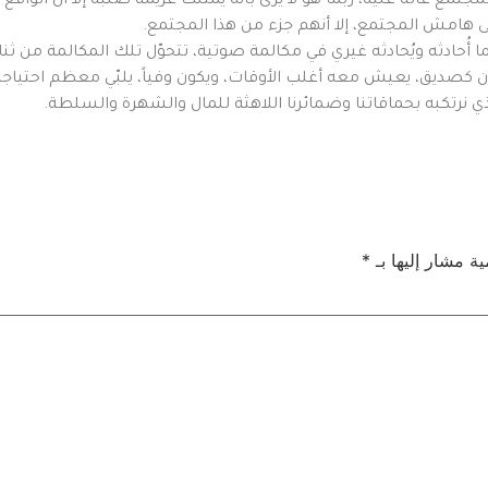
مع عالة عليه، ربّما هو لا يرى بأنه يمتلك عزيمة صلبة إلا أن الواقع 
لى هامش المجتمع، إلا أنهم جزء من هذا المجتمع.
ا أُحادثه ويُحادثه غيري في مكالمة صوتية، تتحوّل تلك المكالمة من ثن
زان كصديق، يعيش معه أغلب الأوقات، ويكون وفياً، يلبّي معظم احتياجاته
لذي نرتكبه بحماقاتنا وضمائرنا اللاهثة للمال والشهرة والسلطة.
ية مشار إليها بـ
*