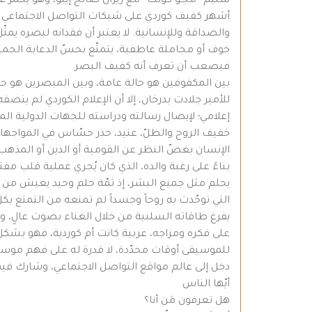
سليم “مجّـو كُولَك” مع ريزان صالح إيبو، وهو يحمرّ غ
أشهر كفيف كوردي على شبكات التواصل الاجتماعي في
والصداقة وللإنسانية. لا يعتبر أن فقدانه لبصره يمثّ
خوف أو مجاملة عاطفية، يتمتّع بحسّ الدعابة الجميلة
فيصعب أن تعرف أنه كفيف البصر.
بين المكفوفين هو حالة عامة، وبين المبصرين هو حالة
للأمير جلادت بدرخان، إلا أن الإعلام الكوردي لم ين
إعلامي؛ لإيصال رسالته ودراسته للجهات الدولية الم
خفيف الروح والظلّ، عنيد، حذر حسّاس في المواجهات،
الإنسان بغضّ النظر عن القومية أو الدين أو المذهب
بناءً على رغبة والده، الذي كان يُجري عملية قلب مفت
يحلم مثل جميع البشر، إذ ثمّة حلم وحيد يعيش من أ
التي توحّدت به روحاً وجسداً لم تمنعه من التمتع بك
يفرغ طاقاته السلبية من خلال الغناء بصوت عالٍ، وبمف
على فكره ومزاجه، عربية كانت أم كوردية، فهو بشكل 
للموسيقى أوقات محدّدة، لا قدرة له على فهم موسيقى
دخل إلى عالم مواقع التواصل الاجتماعي، وشارك فيها كفاع
أيّها الناس
هل تعرفون مَن أنا؟