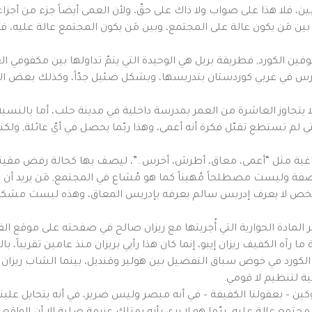
، فلا هذا على صواب ولا ذاك على حقّ، ولأن العمى أيضاً جزء من أج
ين مَن يكون عالة على المجتمع، وبين مَن يكون المجتمع عالة عليه، فف
ن الكورد, فطريقة بريل هي الوحيدة التي يتمّ تداولها بين مكفوفي العال
ارس في غربي كوردستان بتدريسها، وبشكل ضئيل جدّاً، وكذلك بعض الج
 يتجاوز العاشرة من العمر بمدرسة داخلية في مدينة حلب، أما بالنسبة
تي لم تستطع تقبّل فكرة أنه أعمى، وهذا ربّما يحصل في أيّ عائلة, ولكن
 مثل “أعمى، معاق، أطرش، أخرس..”، ليصف بها كحالة رفض مقيتة، لل
فة وليست مصطلحاً مُهيناً كما هو مُشاع في المجتمع, مَن يريد أ
يّ شخص لا يعرف إدريس سالم يعرفه بإدريس المعاق، وهذه ليست مشكلة أ
 المادة الحوارية التي أُجريتها مع ريزان صالح في صفحته على موقع
رآه الكفيف ريزان إيبو، إنما كان هذا رأيي بريزان منذ عامين تقريباً، ب
لكورد في خوض سباق التفضيل بين هولير وقنديل، بينما الشاب ريزان إ
 لتنظيم لا قومي.
كوكين – بعقولنا الكفيفة – في أنه مبصر وليس ضرير، في أنه يتحايل علينا