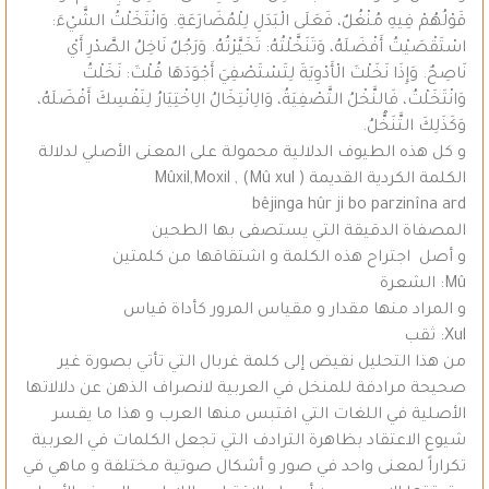
قَوْلُهُمْ فِيهِ مُنْغُلٌ، فَعَلَى الْبَدَلِ لِلْمُضَارَعَةِ. وَانْتَخَلْتُ الشَّيْءَ:
اسْتَقْصَيْتُ أَفْضَلَهُ، وَتَنَخَّلْتُهُ: تَخَيَّرْتُهُ. وَرَجُلٌ نَاخِلُ الصَّدْرِ أَيْ
نَاصِحٌ. وَإِذَا نَخَلْتَ الْأَدْوِيَةَ لِتَسْتَصْفِيَ أَجْوَدَهَا قُلْتَ: نَخَلْتُ
وَانْتَخَلْتُ، فَالنَّخْلُ التَّصْفِيَةُ، وَالِانْتِخَالُ الِاخْتِيَارُ لِنَفْسِكَ أَفْضَلَهُ،
وَكَذَلِكَ التَّنَخُّلُ.
و كل هذه الطيوف الدلالية محمولة على المعنى الأصلي لدلالة
الكلمة الكردية القديمة ( Mû xul) , Mûxil,Moxil
bêjinga hûr ji bo parzinîna ard
المصفاة الدقيقة التي يستصفى بها الطحين
و أصل اجتراح هذه الكلمة و اشتقاقها من كلمتين
Mû: الشعرة
و المراد منها مقدار و مقياس المرور كأداة قياس
Xul: ثقب
من هذا التحليل نفيض إلى كلمة غربال التي تأتي بصورة غير
صحيحة مرادفة للمنخل في العربية لانصراف الذهن عن دلالاتها
الأصلية في اللغات التي اقتبس منها العرب و هذا ما يفسر
شيوع الاعتقاد بظاهرة الترادف التي تجعل الكلمات في العربية
تكراراً لمعنى واحد في صور و أشكال صوتية مختلفة و ماهي في