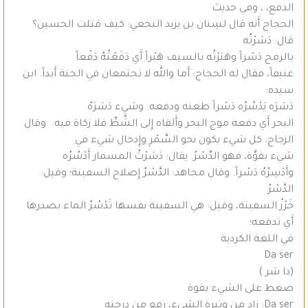
الدفع، ، وفي حديث
الحجاج أَنه قال لسِنان بن يزيد النخعي: كيف قتلت الحسين؟
قال: دَسَرْتُه
بالرمح دَسْراً وهَبَرْتُه بالسيف هَبْراً أَي دَفَعْتُهُ دَفْعاً
عنيفاً، فقال له الحجاج: أَما والله لا تجتمعان في الجنة أَبداً. ابن
سيده:
دَسَرَه يَدْسُرُه دَسْراً طعنه ودفعه. وشيء دَسَرَهُ
البحر أَي دفعه موج البحر وأَلقاه إِلى الشَّطِّ فلا زكاة فيه. وقال
الزجاج: كل شيء يكون نحو السَّمْرِ وإِدخال شيء في
شيء بقوَّة، فهو الدَّسْرُ. يقال: دَسَرْتُ المسمار أَدْسُرُه
وأَدْسِرُهُ دَسْراً. وقال مجاهد: الدَّسْرُ إِصلاح السفينة؛ وقيل:
الدَّسْرُ
خَرْزُ السفينة، وقيل: هي السفينة نفسها تَدْسُرُ الماء بصدرها
أَي تدفعه؛
في اللغة الكردية
Da ser
(دا سَر )
ضغط على الشيء بقوة
Da ser: زاد من وتيرة الشيء، رفع من درجته