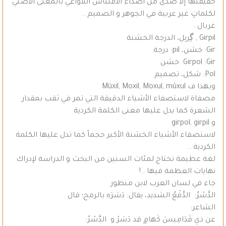
حقيقتها إلا صدى من أصداء الاقتباس اللاواعي بالمعنى الأصلي
لكلماتٍ غير عربية في الجوهر و الصميم ..
غربال :
Girpil , گِرپل، الدرجة الخشنة
Gir: خشن، pil: درجة
Girpol :Gir: خشن
Pol: شكل، تصميم
وبهذا ف Mûxil, Moxil, Moxul, mûxul
مصفاة لاستصفاء الأشياء الدقيقة التي تمر في ثقب بمقدار
الشعرة كما يدل عليها معنى الكلمة الكردية
و girpol, girpil
لاستصفاء الأشياء الخشنة الأكبر حجماً كما تدل عليها الكلمة
الكردية ..
لغة عظيمة تحتاج لمئات السنين من البحث و الدراسة لإدراك
نهايات العظمة فيها ..!
جاء في لسان العرب لابن منظور
الدَّسْرُ: الدَّفْعُ الشديد، يقال: دَسَرَه بالرمح؛ قال
الشاعر:
عن ذي قَدَامِيسَ كَهامٍ قد دَسَرْ و الدَّسْرُ: