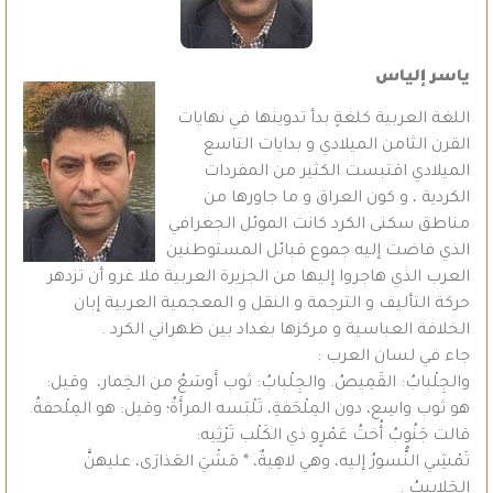
ياسر إلياس
اللغة العربية كلغةٍ بدأ تدوينها في نهايات
القرن الثامن الميلادي و بدايات التاسع
الميلادي اقتبست الكثير من المفردات
الكردية ، و كون العراق و ما جاورها من
مناطق سكنى الكرد كانت الموئل الجغرافي
الذي فاضت إليه جموع قبائل المستوطنين
العرب الذي هاجروا إليها من الجزيرة العربية فلا غرو أن تزدهر
حركة التأليف و الترجمة و النقل و المعجمية العربية إبان
الخلافة العباسية و مركزها بغداد بين ظهراني الكرد .
جاء في لسان العرب :
والجِلْبابُ: القَمِيصُ. والجِلْبابُ: ثوب أَوسَعُ من الخِمار، وقيل:
هو ثوب واسِع، دون المِلْحَفةِ، تَلْبَسه المرأَةُ؛ وقيل: هو المِلْحفةُ.
قالت جَنُوبُ أُختُ عَمْرٍو ذي الكَلْب تَرْثِيه:
تَمْشِي النُّسورُ إليه، وهي لاهِيةٌ، * مَشْيَ العَذارَى، عليهنَّ
الجَلابِيبُ .