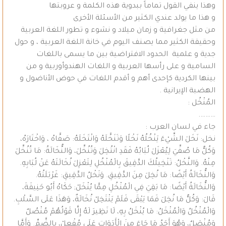
وهذا ينفي القول تماماً ببدوية هذه الكلمة و عروبتها
و هذا ما يولد عندي الكثير من الأسئلة الأخرى
من مثل جغرافية و زمان ميلاد و نشوء و تطور اللغة العربية
وحقيقة الكثير مما يصنف اليوم في خانة اللغة العربية ، و حول
جدية و علمية الحدود الافتراضية بين ما يسمى باللغات
السامية و على رأسها العربية و اللغات الهندوأوربية و من
بينها الكردية كإحدى أهم و أقدم اللغات في حوض الأناضول و
الهضبة الإيرانية .
المُنْخُل :
……….
جاء في لسان العرب :
نخل: نَخَلَ الشَّيْءَ يَنْخُلُهُ نَخْلًا وَتَنَخَّلَهُ وَانْتَخَلَهُ: صَفَّاهُ ، وَاخْتَارَهُ،
وَكُلُّ مَا صُفِّيَ لِيُعْزَلَ لُبَابُهُ فَقَدِ انْتُخِلَ وَتُنُخِّلَ، وَالنُّخَالَةُ: مَا تُنُخِّلَ
مِنْهُ. وَالنَّخْلُ: تَنْخِيلُكَ الدَّقِيقَ بِالْمُنْخُلِ لِتَعْزِلَ نُخَالَتَهُ عَنْ لُبَابِهِ.
وَالنُّخَالَةُ أَيْضًا: مَا نُخِلَ مِنَ الدَّقِيقِ. وَنَخْلُ الدَّقِيقِ: غَرْبَلَتُهُ.
وَالنُّخَالَةُ أَيْضًا: مَا بَقِيَ فِي الْمُنْخُلِ مِمَّا يُنْخَلْ; حَكَاهُ أَبُو حَنِيفَةَ،
قَالَ: وَكُلُّ مَا نُخِلَ فَمَا يَبْقَى فَلَمْ يَنْتَخِلْ نُخَالَةٌ، وَهَذَا عَلَى السَّلْبِ.
وَالْمُنْخُلُ وَالْمُنْخَلُ: مَا يُنْخَلُ بِهِ، لَا نَظِيرَ لَهُ إِلَّا قَوْلُهُمْ مُنْصُلٌ
وَمُنْصَلٌ، وَهُوَ أَحَدُ مَا جَاءَ مِنَ الْأَدَوَاتِ عَلَى مُفْعِلْ، بِالضَّمِّ. وَأَمَّا