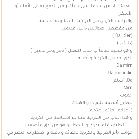
Da ser: زاد من شدة الشيء و أكثر من الدفع به إلى الأمام أو
الأسفل
والتركيب الكردي من التراكيب المتلازمة القديمة
من مقطعين صوتيين دالين قديمين
(Da , Ser )
(دا سَر )
و هو شبيه تماماً ب حدث للفعل ( دمر يدمر تدميراً )
الذي أخذ من الكردية و أصله
Da mirn
Da mirandin
Da: أسلم
Mirn
الموت
بمعنى أسلمه للموت و الهلاك .
( أهلكه، أماته ، هدّمه)
و هذا الباب من العربية مما تم اقتباسه من الكردية
باب لطيف قلما يدرك و يلاحظ ، و هو من أدق و أصعب
جوانب تأثر العربية بالكردية لخفائه و دقته و اضطراب النظر في