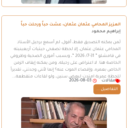
العزيز المحامي عثمان عثمان، عشت حباً ورحلت حباً
إبراهيم محمود
لَمن يمكنه التصديق فقط، أقول، لم أسمع برحيل الأستاذ
المحامي عثمان عثمان، إلا لحظة تصفحي حيثيات أربعينيته
في قامشلو ” 31-7/ 2026 “، وبسبب أموري الصحية وظروفي
الخاصة هنا. لا اعتراض على رحيله، ومن يمكنه إيقاف الزمن
الخاص بعمره، وإقصاء الموت عنه؟ إنما لأنني وجدتني، تقديراً
للحظة عمرية امتدت لبعض سنين، ولو لقاءات متقطعة،…
مقالات
2026-08-03
التفاصيل ...