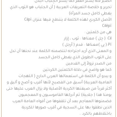
الصبر لأَنه يَستر الفقر كما يَستر الجِلْبابُ البَدنَ.
تحرير و خلاصة التعريفات العربية ( أن الجلباب هو الثوب الذي
يغطي كامل جسد المرأة)
الأصل الكردي لهذه الكلمة لا ينتطح فيها عنزان Cilpî
Cilêpî
هي من كلمتين :
Cil: ( جِل ) معناها : ثوب ، إزار
Pî:( پِي )معناها : قدم ( أرجل )
و المعنى الذي أريد اجتراحه لتتضمنه الكلمة عند نحتها أن تدل
على الثوب الطويل الذي يغطي كامل الجسد
من الصدر نزولاً إلى القدمين
كما هو واضح في دلالة الكلمتين الكردتين
و يبدو أن الكلمة في استعمالها العربي الدارج ( اللهجات
العامية العربية) أسبق من الفصيح لأنها أقرب و أصح و أليق و
أكثر قرباً من صيغتها الكردية الأصلية ولا يزال العرب عليها حتى
يومنا هذا ( جلابية) ثم أدركها القاموسيون و المعجميون
فضمنوها المعاجم بعد أن تلقفوها من أفواه العامة العرب
الذين نطقوا بها على السجية في أقرب صورها للكردية
باختلاطهم بالكرد ..