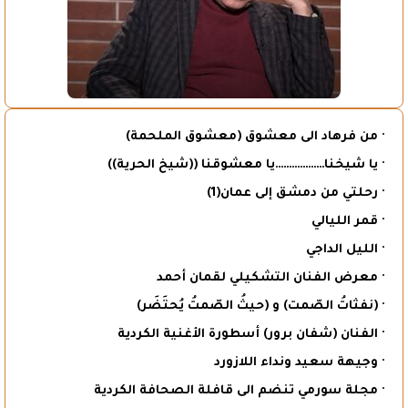
· من فرهاد الى معشوق (معشوق الملحمة)
· يا شيخنا………………يا معشوقنا ((شيخ الحرية))
· رحلتي من دمشق إلى عمان(1)
· قمر الليالي
· الليل الداجي
· معرض الفنان التشكيلي لقمان أحمد
· (نفثاتُ الصّمت) و (حيثُ الصّمتُ يُحتَضَر)
· الفنان (شفان برور) أسطورة الأغنية الكردية
· وجيهة سعيد ونداء اللازورد
· مجلة سورمي تنضم الى قافلة الصحافة الكردية