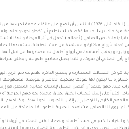
و أنت تمعن في أعمال الفنان التشكيلي ياسر الصافي ( القامشلي 1976 ) لا تنسى أن تضع على عاتقك مهمة ت
و مغامرة جاك دريدا، حينها فقط قد تستطيع أن تخطو نحو دواخلها وت
راءتها، فنص الصافي ( أعماله ) تحمل كل أثر المرحلة و لهذا لا تس
مارس فعله بأرواح مختارة و مستمدة من عبث الحقيقة، يستعيدها الصاف
زفيره و يعقب أعماقها، هي أرواح أطفال تم مصادرتها من قبل آلهة 
أرواح يأبى الصافي أن تموت، و لهذا يحمل مفاتيح طفولته و يطلق سراحها 
ه هو كل الضلالات المتضاربة و يخضع الذاكرة لهجومه نحو الريح، ليواج
متبلورة بنا ليكون لها نفوذها بتفكيك الحاضر و تقويضه، فمفهومها ا
لخراب فينا، فهو يعتقد أن أفضل السبل لإمتلاك مفاتيح المنطق هو إرس
الصافي كثيراً على إستراتيجيات الخلق بطرق محبذة نحو فهم المرحلة 
لمهم الخارجي للتوصل إلى إتقان التصويب نحو الهدف و قيامهم بال
 ثم يروي لنا الصافي مشاهده البصرية الطفولية المنفتحة على الممار
ة و الخراب الكبير في جسد أطفاله و حصاد القتل الممتد في أرواحنا و 
قظ من الحرب بعد، و قد يكون الطفل هنا الصافي بروحه اللامتناهية 