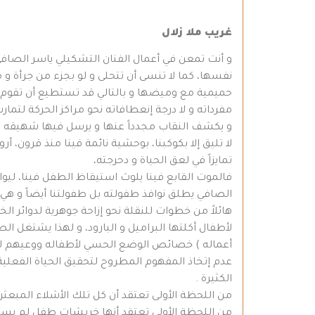
غريب ملا زلال
نفسها، كما لا تنسى أن تتحلى و لو بجزء من جرأة 
حميمية مع وميضها و بالتالي قد تستطيع أن تقوم بق
مفرداته و لا درجة إنعطافاته نحو مراكز الحركة لت
و يكشف النقاب مجدداً عنها و يرسل فيها شهيقه و 
لا تليق إلا بكوكبنا، بوحشية نائمة فينا منذ قرون، 
تمايزاً في لعق الحياة و دحرجته،
فالموت القابع فينا يلوث استيقاظ الطفل فينا، ليواج
الصافي يطلق نوافذ طفولته بل طفولتنا أيضاً و هي 
هائلاً من خطوات للنقلة نحو إزاحة جوهرية لدوائر ا
لأطفال أكلتها البراميل و البارود، و لهذا يشتغل 
أعماله ) خصائص الوضع الحسي لأطفاله ووعيهم لعا
عدم إتخاذ المفهوم المطروح لتحقيق الحياة الفعلية،
الكثيرة .
من اللحظة الأولى تعتقد أن كل تلك الأشلاء المبعثر
من اللحظة الأولى تعتقد أنها خربشات طفل لم يستي