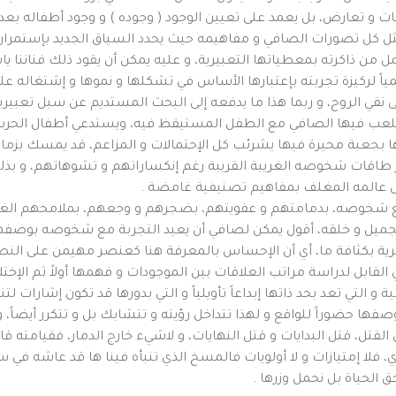
ات و تعارض، بل يعمد على تعيين الوجود ( وجوده ) و وجود أطفاله بعد
 كل تصورات الصافي و مفاهيمه حيث يحدد السياق الجديد بإستمرار 
عمل من ذاكرته بمعطياتها التعبيرية، و عليه يمكن أن يقود ذلك فناننا 
تمياً لركيزة تجربته بإعتبارها الأساس في تشكلها و نموها و إشتغاله 
ى نقي الروح، و ربما هذا ما يدفعه إلى البحث المستديم عن سبل تعبيرية 
 يلعب فيها الصافي مع الطفل المستيقظ فيه، ويستدعي أطفال الحرب 
نها بجعبة محيرة فيها يشرئب كل الإحتمالات و المزاعم، قد يمسك بزما
 يحرر طاقات شخوصه الغريبة القريبة رغم إنكساراتهم و تشوهاتهم، و ب
لى عالمه المغلف بمفاهيم تصنيفية غامضة .
ضع شخوصه، بدمامتهم و عفويتهم، بضجرهم و وجعهم، بملامحهم ال
ميل و خلقه، أقول يمكن لصافي أن يعيد التجربة مع شخوصه بوصفهم
ة بكثافة ما، أي أن الإحساس بالمعرفة هنا كعنصر مهيمن على النص
لقابل لدراسة مراتب العلاقات بين الموجودات و فهمها أولاً ثم الإختلاف
و التي تعد بحد ذاتها إبداعاً تأويلياً و التي بدورها قد تكون إشارات لتن
صفها حضوراً للواقع و لهذا تتداخل رؤيته و تتشابك بل و تتكرر أيضاً، و
القتل، قتل البدايات و قتل النهايات، و لاشيء خارج الدمار، فقيامته قائم
دي، فلا إمتيازات و لا أولويات فالمسخ الذي تنبأه فينا ها قد عاشه في 
ق الحياة بل نحمل وزرها .