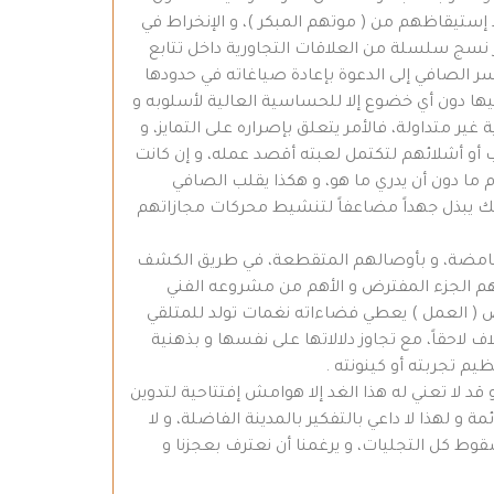
 إستيقاظهم من ( موتهم المبكر )، و الإنخراط في
نسج سلسلة من العلاقات التجاورية داخل تتابع
ياسر الصافي إلى الدعوة بإعادة صياغاته في حدودها
عليها دون أي خضوع إلا للحساسية العالية لأسلوبه و
غير متداولة، فالأمر يتعلق بإصراره على التمايز، و
أو أشلائهم لتكتمل لعبته أقصد عمله، و إن كانت
م ما دون أن يدري ما هو، و هكذا يقلب الصافي
ذلك يبذل جهداً مضاعفاً لتنشيط محركات مجازاتهم
غامضة، و بأوصالهم المتقطعة، في طريق الكشف
 الجزء المفترض و الأهم من مشروعه الفني
 ( العمل ) يعطي فضاءاته نغمات تولد للمتلقي
 لاحقاً، مع تجاوز دلالاتها على نفسها و بذهنية
ظيم تجربته أو كينونته .
 قد لا تعني له هذا الغد إلا هوامش إفتتاحية لتدوين
ة و لهذا لا داعي بالتفكير بالمدينة الفاضلة، و لا
سقوط كل التجليات، و يرغمنا أن نعترف بعجزنا و