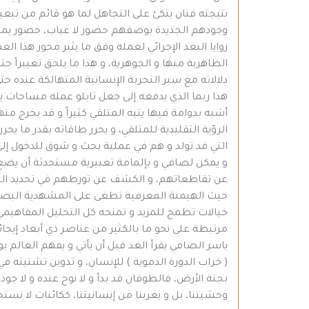
نتيجته فنان يتكئ على التجاهل لما هو قائم من تبعي
وجودهم الجديدة بوصفهم حضور لا غياب، حضور يمثل
زوايا البعد الإجرائي لعمله وفق ما يثير محور هذا ال
الظاهرية منها و الجوهرية، و هذا ما يلحق تغييراً ح
دلالاته مع سبر التجربة الإنسانية المتهالكة عنده حت
هذا ربما الذي يدفعه إلى جعل تابلو عمله مساحات
أشبه بدوامة فيها يتيه المتلقي كثيراً و قد يخرج م
الرؤية التقليدية للمتلقي، و يحرر طاقاته بقدر ما
التي قد تولد و هم في عملية بحث و شوق للدخول إ
و يمكن لصافي و بإلمامة تعبيرية مستحدثة أن ي
عن تقاطعاتهم، و الكشف عن تورطهم في تحديد الج
حيث الهيمنة المعرفية تطغى على المشهدية البصري
خيالات تطمح للمزيد و تمنحه كل التحليل المفاهيمي ا
مرتبطة على نحو ما بالكثير من عناصر ذي أبعاد إيحائية 
ياسر الصافي يقرأ الغد قبل أن يأتي و يفهم العالم بو
( خراب الدورة الدموية ) للإنسان، و تدوين تشتيته في 
بجنة الأرض، فالطوفان قد بدأ و لا نوح عنده و لا جو
وحشيتنا، بل و يعرينا من إنسانيتنا، ككائنات لا نستح