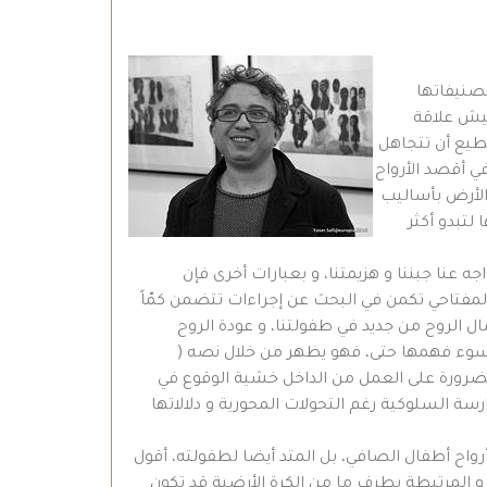
جريدها من تصنيفاتها
عيش علاقة
تطيع أن تتجاهل
ي أقصد الأرواح
الأرض بأساليب
لتبدو أكثر
ه عنا جبننا و هزيمتنا، و بعبارات أخرى فإن
لمفتاحي تكمن في البحث عن إجراءات تتضمن كمّاً
ال الروح من جديد في طفولتنا، و عودة الروح
أو سوء فهمها حتى، فهو يظهر من خلال نصه (
ضرورة على العمل من الداخل خشية الوقوع في
سة السلوكية رغم التحولات المحورية و دلالاتها
أرواح أطفال الصافي، بل المتد أيضا لطفولته، أقول
و المرتبطة بطرف ما من الكرة الأرضية قد تكون