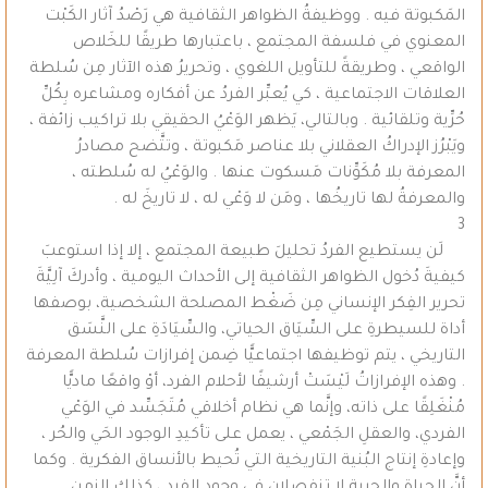
المَكبوتة فيه . ووظيفةُ الظواهر الثقافية هي رَصْدُ آثار الكَبْت
المعنوي في فلسفة المجتمع ، باعتبارها طريقًا للخَلاص
الواقعي ، وطريقةً للتأويل اللغوي ، وتحريرُ هذه الآثار مِن سُلطة
العلاقات الاجتماعية ، كي يُعبِّر الفردُ عن أفكاره ومشاعره بِكُلِّ
حُرِّية وتلقائية . وبالتالي، يَظهر الوَعْيُ الحقيقي بلا تراكيب زائفة ،
ويَبْرُز الإدراكُ العقلاني بلا عناصر مَكبوتة ، وتتَّضح مصادرُ
المعرفة بلا مُكَوِّنات مَسكوت عنها . والوَعْيُ له سُلطته ،
والمعرفةُ لها تاريخُها ، ومَن لا وَعْي له ، لا تاريخَ له .
3
لَن يستطيع الفردُ تحليلَ طبيعة المجتمع ، إلا إذا استوعبَ
كيفيةَ دُخول الظواهر الثقافية إلى الأحداث اليومية ، وأدركَ آلِيَّةَ
تحرير الفِكر الإنساني مِن ضَغْط المصلحة الشخصية، بوصفها
أداة للسيطرةِ على السِّيَاق الحياتي، والسِّيَادَةِ على النَّسَق
التاريخي ، يتم توظيفها اجتماعيًّا ضِمن إفرازات سُلطة المعرفة
. وهذه الإفرازاتُ لَيْسَتْ أرشيفًا لأحلام الفرد، أوْ واقعًا ماديًّا
مُنْغَلِقًا على ذاته، وإنَّما هي نظام أخلاقي مُتَجَسِّد في الوَعْي
الفردي، والعقلِ الجَمْعي ، يعمل على تأكيدِ الوجود الحَي والحُر ،
وإعادةِ إنتاج البُنية التاريخية التي تُحيط بالأنساق الفكرية . وكما