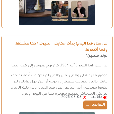
في مثل هذا اليوم؛ بدأت حكايتي.. سيرتي؛ كما عشتُها،
وكما أتذكرها.
لوند حسين*
في مثل هذا اليوم 8 آب 1964، كان يوم قدومي إلى هذه الدنيا.
ووفق ما روته لي والدتي، فإن ولادتي لم تكن ولادةً عادية؛ فقد
كانت حالتي الصحية صعبة إلى درجة أن من حول عائلتي لم
يكونوا يصدقون أنني سأبقى على قيد الحياة؛ وفي ذلك الزمن،
لم تكن الخدمات الطبية متوفرة كما هي اليوم، ولم…
مقالات
2026-08-08
التفاصيل ...