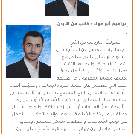
إبراهيم أبو عواد / كاتب من الأردن
1
التحولاتُ التاريخية في البُنى
الاجتماعية لا تنفصل عن التغيُّرات في
السلوك الإنساني ، الذي يتداخل معَ
الأحداثِ اليومية ، والظواهرِ الثقافية .
وهذا التداخلُ يُؤَسِّس رُؤيةً فلسفيةً
تَكشِف مصادرَ المعرفة داخل طبيعة
اللغة التي تنعكس على علاقة الفرد بالجماعة ، وتَكشِف أبعادَ
السُّلطة الحياتية في تاريخ المجتمع ، باعتباره وَعْيًا يتجسَّد في
سياسة البناء الحضاري . وإذا كانت السِّياساتُ تُولَد مِن رَحِم
السُّلطة ، فإنَّ العلاقات تُولَد مِن رَحِم اللغة . والوجودُ الإنساني
هو القادر على دَمْجِ السُّلطة باللغة ، وإنتاجِ الأفكار التي تَعمل
على توليدِ السِّياسات والعلاقات بشكل مُستمر ، وتحديدِ
المسار الفاصل بين جَوهر الذات وماهيَّة الصِّفَات ، أي : بَين