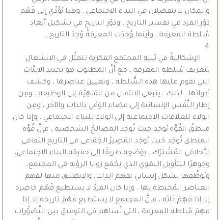
أنَّ الحياة والحرية لا تنفصلان في وجود الفرد ، كذلك الزمن
والمكان لا ينفصلان في البناء الاجتماعي . وهذا يُؤَدِّي إلى فَهْم
دَوْرِ الفرد في تفسير التاريخ ، ودَوْرِ التاريخ في تشكيل أبعاد
سُلطة المعرفة . وأينما وُجِدَت المعرفةُ وُجِدَ التاريخ .
4
الإشكاليةُ في بُنية المجتمع الفكرية تتمثَّل في الانشغال
بتعريف سُلطة المعرفة ، معَ أنَّ المطلوب هو تحديد الآلِيَّات
التي تقوم عليها هذه السُّلطة ، وتعيين عناصرها ، وكشف
أدواتها . لذلك ، ينبغي الانتقال من المَاهِيَّة إلى الوظيفة ، ومِن
إطار النَّفْس الإنسانية إلى فضاء الوَعْي بالذات والآخَر ، ومِن
الولاء للعلاقات الاجتماعية إلى الولاء للبناء الاجتماعي . وإذا كان
منطقُ القُوَّة يُوجَد حَيث تُوجَد المصالحُ الشخصية ، فإنَّ قُوَّة
المنطق تُوجَد حَيث يُوجَد المَصِيرُ الجَمَاعي في التاريخ الثقافي
الأخلاقي المُشْتَرَك ، بِوَصْفِه طريقًا إلى حقيقة البناء الاجتماعي،
وجَوهرًا للتأويل اللغوي الذي يَجْمَع زوايا الرؤية في المجتمع،
ويُوظِّفها بشكل إنساني لفهم الذات، والانطلاق مِنها لفهم
العناصر المُحيطة بها . وإذا كان الفردُ لا يستطيع فَهْمَ حَاضِره
إلا إذا فَهِمَ ذَاتَه ، فإنَّ المجتمع لا يستطيع فَهْمَ تاريخه إلا إذا
فَهِمَ سُلطةَ المعرفة ، التي تُساهم في التوفيق بين التَّصَوُّرات