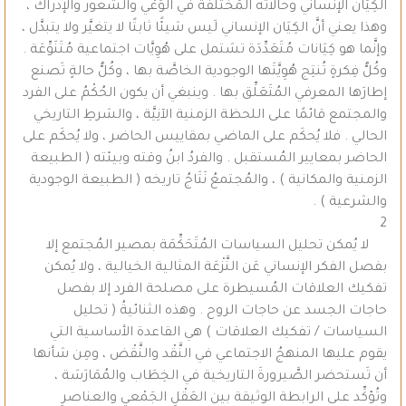
الكِيَان الإنساني وحالاته المُختلفة في الوَعْي والشُّعور والإدراك ،
وهذا يعني أنَّ الكِيَان الإنساني لَيس شيئًا ثابتًا لا يتغيَّر ولا يتبدَّل ،
وإنَّما هو كِيَانات مُتَعَدِّدَة تشتمل على هُوِيَّات اجتماعية مُتَنَوِّعَة .
وكُلُّ فِكرةٍ تُنتِج هُوِيَّتَها الوجودية الخاصَّة بها ، وكُلُّ حالةٍ تَصنع
إطارَها المعرفي المُتَعَلِّق بها . وينبغي أن يكون الحُكْمُ على الفرد
والمجتمع قائمًا على اللحظة الزمنية الآنِيَّة ، والشرطِ التاريخي
الحالي . فلا يُحكَم على الماضي بمقاييس الحاضر ، ولا يُحكَم على
الحاضر بمعايير المُستقبل . والفردُ ابنُ وقته وبيئته ( الطبيعة
الزمنية والمكانية ) ، والمُجتمعُ نَتَاجُ تاريخه ( الطبيعة الوجودية
والشرعية ) .
2
لا يُمكن تحليل السياسات المُتَحَكِّمَة بمصير المُجتمع إلا
بفصل الفكر الإنساني عَن النَّزْعَة المثالية الخيالية ، ولا يُمكن
تفكيك العلاقات المُسيطرة على مصلحة الفرد إلا بفصل
حاجات الجسد عن حاجات الروح . وهذه الثنائيةُ ( تحليل
السياسات / تفكيك العلاقات ) هي القاعدة الأساسية التي
يقوم عليها المنهجُ الاجتماعي في النَّقْد والنَّقْض ، ومِن شأنها
أن تَستحضر الصَّيرورةَ التاريخية في الخِطَاب والمُمَارَسَة ،
وتُؤكِّد على الرابطة الوثيقة بين العَقْلِ الجَمْعي والعناصرِ