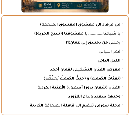
· من فرهاد الى معشوق (معشوق الملحمة)
· يا شيخنا………………يا معشوقنا ((شيخ الحرية))
· رحلتي من دمشق إلى عمان(1)
· قمر الليالي
· الليل الداجي
· معرض الفنان التشكيلي لقمان أحمد
· (نفثاتُ الصّمت) و (حيثُ الصّمتُ يُحتَضَر)
· الفنان (شفان برور) أسطورة الأغنية الكردية
· وجيهة سعيد ونداء اللازورد
· مجلة سورمي تنضم الى قافلة الصحافة الكردية