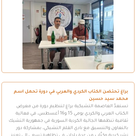
براغ تحتضن الكتاب الكردي والعربي في دورة تحمل اسم
محمد سيد حسين
تستعدّ العاصمة التشيكية براغ لتنظيم دورة من معرض
الكتاب العربي والكردي يومي 15 و16 أغسطس، في فعالية
ثقافية تنظمها الجالية الكردية السورية في جمهورية التشيك
بالتعاون والتنسيق مع نادي القلم التشيكي، بمشاركة دور
نشر كردية وكتّاب من عدة بلدان، في تظاهرة تسعى إلى تعزيز