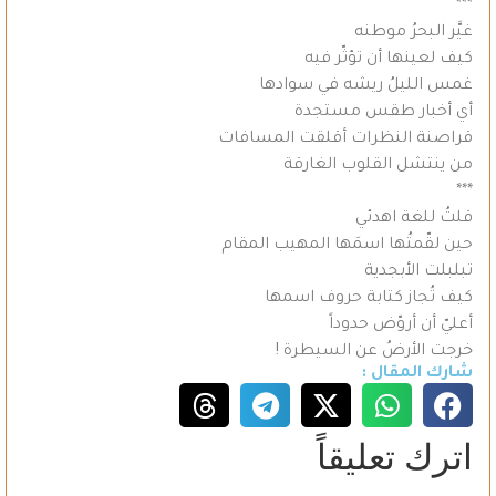
***
غيَّر البحرُ موطنه
كيف لعينها أن تؤثّر فيه
غمس الليلُ ريشه في سوادها
أي أخبار طقس مستجدة
قراصنة النظرات أقلقت المسافات
من ينتشل القلوب الغارقة
***
قلتُ للغة اهدئي
حين لقّمتُها اسمَها المهيب المقام
تبلبلت الأبجدية
كيف تُجاز كتابة حروف اسمها
أعليّ أن أروّض حدوداً
خرجت الأرضُ عن السيطرة !
شارك المقال :
اترك تعليقاً