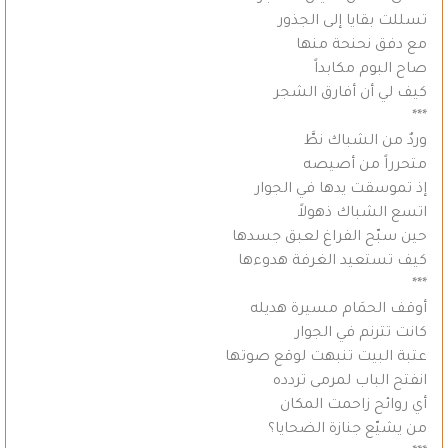
تسللت بقايا إلى الجذور
مع دفق نحنحة منها
صاح البوم مكابداً
كيف لي أن أفارق الشجر
***
وردٌ من الشباك نطَّ
متحرراً من أصيصه
إذ تموسقت يدها في الجوار
اتسع الشباك ذهولاً
حين سبّح الفراغ لعبق جسدها
كيف تستعيد الغرفة هدوءها
***
أوقف الحمَام مسيرة هديله
كانت تترنم في الجوار
عتبة البيت تنبهت لوقع صوتها
انفتح الباب لمرمى تردده
أي روائح زاحمت المكان
من يشيّع جنازة الضحايا؟