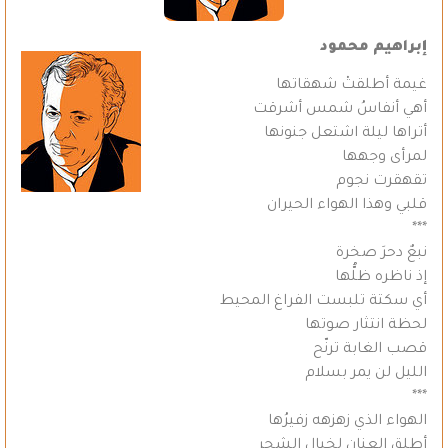
إبراهيم محمود
غيمة أطلقتْ شهقاتها
أهي أنفاسُ شمس أشرقت
أتراها ليلة اشتعل جنونها
لمرأى وجهها
تقهقرت نجوم
قلبي وهذا الهواء الحيران
***
نبعٌ دحرَ صخرة
إذ ناظره ظلُّها
أي سكتة تلبست الفراغ المحيط
لحظة انتثار صوتها
قصب الغابة ترنّح
الليل لن يمر بسلام
***
الهواء الذي زهزهه زفيرُها
أطلق العنان لخيال الشجر