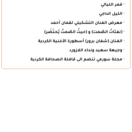
· قمر الليالي
· الليل الداجي
· معرض الفنان التشكيلي لقمان أحمد
· (نفثاتُ الصّمت) و (حيثُ الصّمتُ يُحتَضَر)
· الفنان (شفان برور) أسطورة الأغنية الكردية
· وجيهة سعيد ونداء اللازورد
· مجلة سورمي تنضم الى قافلة الصحافة الكردية