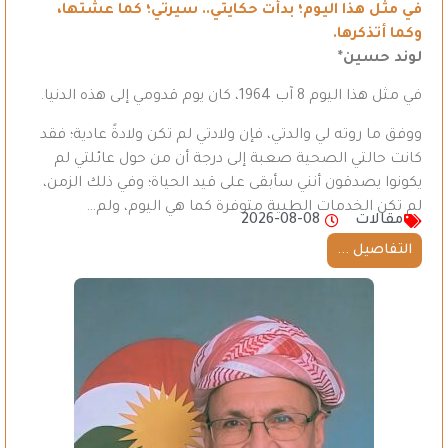
في مثل هذا اليوم؛ بدأت حكايتي.. سيرتي؛ كما عشتُها،
وكما أتذكرها.
لوند حسين*
في مثل هذا اليوم 8 آب 1964، كان يوم قدومي إلى هذه الدنيا.
ووفق ما روته لي والدتي، فإن ولادتي لم تكن ولادةً عادية؛ فقد
كانت حالتي الصحية صعبة إلى درجة أن من حول عائلتي لم
يكونوا يصدقون أنني سأبقى على قيد الحياة؛ وفي ذلك الزمن،
لم تكن الخدمات الطبية متوفرة كما هي اليوم، ولم…
مقالات
2026-08-08
التفاصيل ...