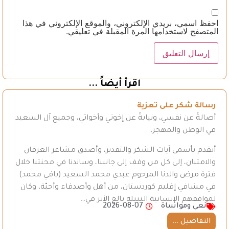
احفظ اسمي، بريدي الإلكتروني، والموقع الإلكتروني في هذا
المتصفح لاستخدامها المرة المقبلة في تعليقي.
اقرأ أيضاً ...
رسالة شكر على تعزية
أصالةً عن نفسي، ونيابةً عن إخوتي وأخواتي، وجميع آل السعيد
في الوطن والمهجر،
أتقدم بأسمى آيات الشكر والتقدير، وأصدق مشاعر العرفان
والامتنان، إلى كل من وقف إلى جانبنا، وساندنا في محنتنا خلال
فترة مرض والدنا المرحوم عبدي محمد السعيد (بافي محمد)
في مشافي إقليم كوردستان، من أهل وأصدقاء وأحبّة، وكان
لمواقفهم الإنسانية النبيلة بالغ الأثر في…
نعي ومواساة
2026-08-07
التفاصيل ...