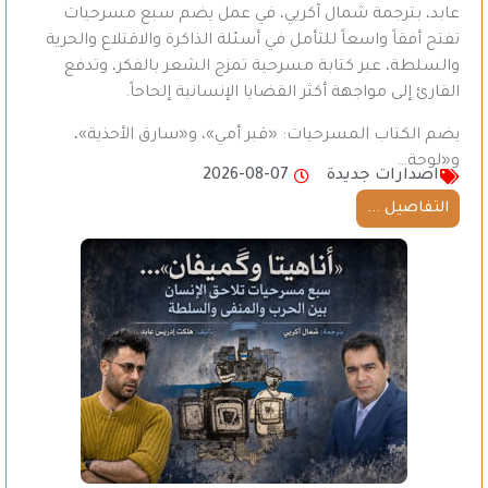
عابد، بترجمة شمال آكريي، في عمل يضم سبع مسرحيات
تفتح أفقاً واسعاً للتأمل في أسئلة الذاكرة والاقتلاع والحرية
والسلطة، عبر كتابة مسرحية تمزج الشعر بالفكر، وتدفع
القارئ إلى مواجهة أكثر القضايا الإنسانية إلحاحاً.
يضم الكتاب المسرحيات: «قبر أمي»، و«سارق الأحذية»،
و«لوحة…
اصدارات جديدة
2026-08-07
التفاصيل ...