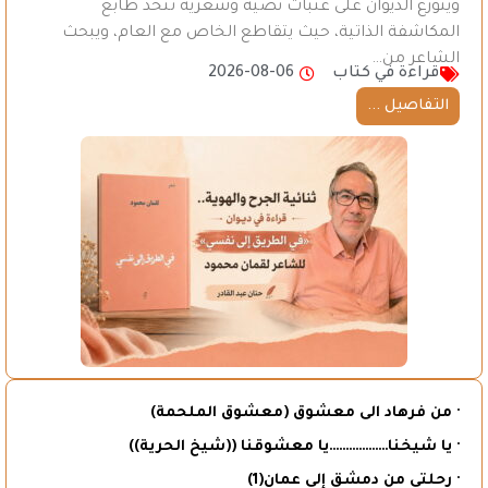
ويتوزع الديوان على عتبات نصية وشعرية تتخذ طابع
المكاشفة الذاتية، حيث يتقاطع الخاص مع العام، ويبحث
الشاعر من…
قراءة في كتاب
2026-08-06
التفاصيل ...
· من فرهاد الى معشوق (معشوق الملحمة)
· يا شيخنا………………يا معشوقنا ((شيخ الحرية))
· رحلتي من دمشق إلى عمان(1)