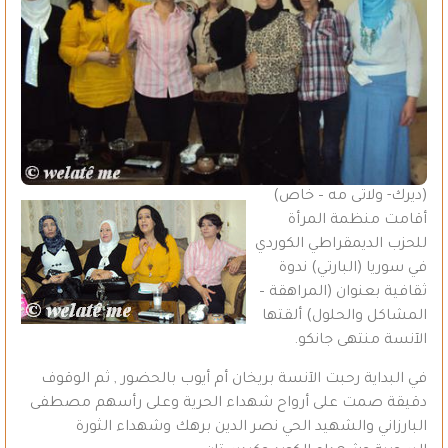
(ديرك- ولاتى مه – خاص)
أقامت منظمة المرأة
للحزب الديمقراطي الكوردي
في سوريا (البارتي) ندوة
ثقافية بعنوان (المراهقة –
المشاكل والحلول) ألقتها
الآنسة منتهى جانكو.
في البداية رحبت الآنسة بريخان أم أيوب بالحضور , ثم الوقوف
دقيقة صمت على أرواح شهداء الحرية وعلى رأسهم مصطفى
البارزاني والشهيد الحي نصر الدين برهك وشهداء الثورة