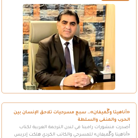
«أناهيتا وگَميفان»… سبع مسرحيات تلاحق الإنسان بين
الحرب والمنفى والسلطة
أصدرت منشورات رامينا في لندن الترجمة العربية لكتاب
«أناهيتا وگَميفان» للمسرحي والكاتب الكردي هلكت إدريس