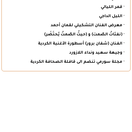
· قمر الليالي
· الليل الداجي
· معرض الفنان التشكيلي لقمان أحمد
· (نفثاتُ الصّمت) و (حيثُ الصّمتُ يُحتَضَر)
· الفنان (شفان برور) أسطورة الأغنية الكردية
· وجيهة سعيد ونداء اللازورد
· مجلة سورمي تنضم الى قافلة الصحافة الكردية