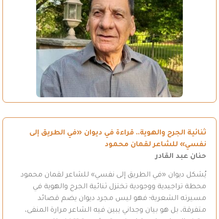
ثنائية الجرح والهوية.. قراءة في ديوان «في الطريق إلى
نفسي» للشاعر لقمان محمود
حنان عبد القادر
يُشكل ديوان «في الطريق إلى نفسي» للشاعر لقمان محمود
محطة تراجيدية ووجودية تختزل ثنائية الجرح والهوية في
مسيرته الشعرية؛ فهو ليس مجرد ديوان يضم قصائد
متفرقة، بل هو بيان وجداني يبين فيه الشاعر مرارة المنفى،