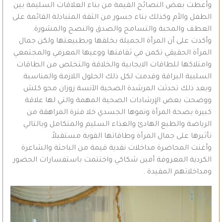
وأعطت بعض النصائح القيمة من بناء العلاقات السليمة بين
الطفل والأم وكذلك بناء جسور من الثقة المتبادلة القائمة على
العطف والمحبة والتسامح والصدق والنصح والمشورة.
وأكدت على أن المرأة الجميلة بخلقها وبطبيعتها ولكن جمال
المرأة الحقيقي تكمن في ثقافتها ووعيها المعرفي والمجتمعي
وامتلاكها للطاقات الايجابية والخلاقة والتخلص من الطاقات
السلبية البراقة وقدمت لكل ذلك الحلول اللازمة والمناسبة.
وبعد ذلك تحدثت المرشدة الصحية الآنسة زوزان محو كلش
ووضحت بعض الإرشادات الصحية المهمة والتي لها علاقة
كبيرة بصحة المرأة ونموها الجسدي خلا فترة المراهقة من
الرياضة والطبع الهادئ والغذاء السليم والمتكامل وبالتالي
تأثيرها على جمال المرأة وطاقاتها القوية مستقبلاً.
وأغنت المحاضرة مداخلات نقدية قيمة من الباحثة والشاعرة
الكردية المعروفة أفين شكاكي واختتمت باستفسارات الحضور
ومداخلاتهم المفيدة .