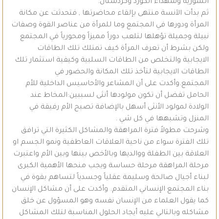
السورية وشهداء الكورد وكردستان.
ثم بدأت الآنسة منتهى بإلقاء محاضرتها , فتحدثت عن مكانة
المرأة ودورها في المجتمع وما للمرأة من عناصر القوة وصفات
نبيلة وجميلة تؤهلها لتلعب دوراً مميزاً ومحورياً في المجتمع
ولكن بشرط أن تعرف المرأة كيف تمتلك تلك الطاقات
الايجابية والتخلص من الطاقات السلبية وكيفية استثمار تلك
الطاقات الايجابية لتأخذ تلك المكانة والحضور في
المجتمع.وأكدت على أن المشاعر والأحاسيس الداخلية للأم
الحامل تفضل أن تكون مولودها أنثى لسببين:المخاط عند
الولادة لمولود الأنثى أسهل بالإضافة تصبح الأم رفيقة في
المنزل وتشبهها في كل شي .
وشرحت مطولاً فترة المراهقة والمشاكل الكثيرة التي ترافق
تلك الفترة سواء من ناحية العلاقات العاطفية ونمو الجسم او
العلاقة بين الطفلة ووالديها وبالأخص بينها وبين الأم واعتبرت
مرحلة المراهقة مرحلة حساسة ويجب منحها الأهمية الكبرى
لبناء أجيال صالحة وسليمة عقلياً وجسدياً لتساهم بقوة في
بناء المجتمع الإنساني المتقدم. وأكدت على أن مشاكل الإنسان
كما يقول العلماء من الإنسان نفسه وهو المسؤول عن خلق
مشاكله وبالتالي عليه أيجاد الحلول المناسبة لتلك المشاكل